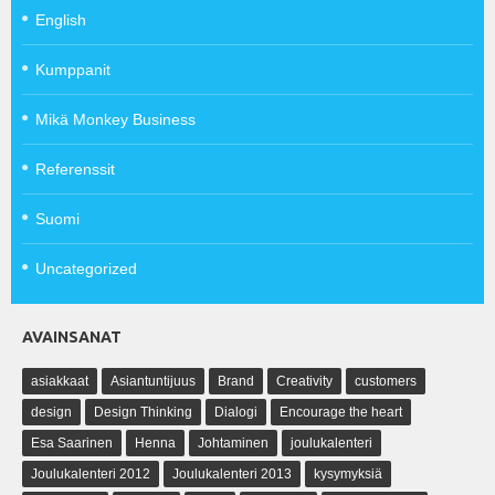
English
Kumppanit
Mikä Monkey Business
Referenssit
Suomi
Uncategorized
AVAINSANAT
asiakkaat
Asiantuntijuus
Brand
Creativity
customers
design
Design Thinking
Dialogi
Encourage the heart
Esa Saarinen
Henna
Johtaminen
joulukalenteri
Joulukalenteri 2012
Joulukalenteri 2013
kysymyksiä