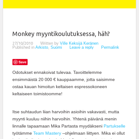
Monkey myyntikoulutuksessa, häh?
27/10/2010
Written by
Ville Keksijä Keränen
Published in
Arkisto
,
Suomi
Leave a reply
Permalink
Save
Odotukset ennakoivat tulevaa. Tavoittelemme
ensimmäistä 20 000 € kauppaamme, jotta saisimme
ostaa kauan himoitun keltaisen espressokoneen
keltaiseen toimistoomme!
Itse suhtaudun liian harvoihin asioihin vakavasti, mutta
myynti kuuluu niihin harvoihin. Yhtenä päivänä menin
linnalle tapaamaan Mika Partasta myydäkseni
Partukselle
työtämme
Team Mastery
–ohjelmaan liittyen. Mika ei ollut