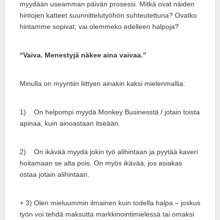
myydään useamman päivän prosessi. Mitkä ovat näiden
hintojen katteet suunnittelutyöhön suhteutettuna? Ovatko
hintamme sopivat, vai olemmeko edelleen halpoja?
“Vaiva. Menestyjä näkee aina vaivaa.”
Minulla on myyntiin liittyen ainakin kaksi mielenmallia:
1) On helpompi myydä Monkey Businesstä / jotain toista
apinaa, kuin ainoastaan itseään.
2) On ikävää myydä jokin työ alihintaan ja pyytää kaveri
hoitamaan se alta pois. On myös ikävää, jos asiakas
ostaa jotain alihintaan.
+ 3) Olen mieluummin ilmainen kuin todella halpa – joskus
työn voi tehdä maksutta markkinointimielessä tai omaksi