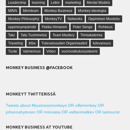
Leadership
learning
Letim
marketing
Mental Models
MINN
Minnteam
Monkey Business
Monkey ideologia
Monkey Philosophy
MonkeyTV
Networks
Oppimisen Muotoilu
oppimisympäristö
Pekka Himanen
Peter Senge
Rohkeus
Tatu
Tatu Tuohimetsä
Team Mastery
Tiimiakatemia
Traveling
tribe
Tulevaisuuden Organisaatiot
tulevaisuus
Tuote
Valmennus
Video
vuorovaikutussysteemi
MONKEY BUSINESS @FACEBOOK
MONKEYT TWITTERISSÄ
Tweets about #businessmonkeys OR villemonkey OR
johannahytonen OR minnaisa OR valtterimelkko OR tantourist
MONKEY BUSINESS AT YOUTUBE