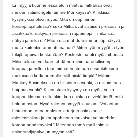
Eri myyjiä kuunnellessa aloin miettiä, mitkähän ovat
meidän rutiiniongelmiamme Monkeyssä? Kinkkisiä
kysymyksiä olivat myös: Mitä on oppiminen
konseptiajattelussa? sekä Mitkä ovat sisäisen prosessin ja
asiakkaalle näkyvän prosessin rajapintoja – mikä saa
näkyä ja mikä ei? Miten olla mahdollisimman läpinäkyvä,
mutta kuitenkin ammattimainen? Miten työn myyjät ja työn
tekijät oppivat keskenään? Keskustelua oli myös aiheesta:
Mihin aikaan voidaan tehdä normihintaa edullisempi
kauppa, ja milloin taas hinnat nostetaan sesonkihuipun
mukaisesti korkeammalle eikä niistä tingitä? Milloin
Monkey Busineksellä on hiljainen sesonki, ja milloin taas
huippusesonki? Kiinnostava kysymys on myös, voiko
kaupan klousata silloinkin, kun asiakas ei vielä tiedä, mitä
haluaa ostaa. Hyvä rakennusmyyjä klousaa; “Voi antaa
hintakaton, ottaa maksun ja tarjota asiakkaalle
miettimisaikaa ja kauppahinnan mukaiset vaihtoehdot
kotona pohdittavaksi.” Mitenhän tämä malli toimisi
asiantuntijapalvelun myynnissä?