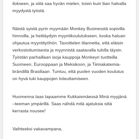
ilokseen, ja siitä saa hyvän mielen, toisin kuin liian halvalla
myydystä työstä.
Näistä syistä pyrin myymään Monkey Businesstä sopivilla
hinnoilla, ja heittäydyin myyntikoulutukseen, koska haluan
ohjautua myyntityöhön. Tavoittelen tilannetta, että eläisin
verkostoitumisesta ja myynnistä saatavalla tulolla täysin.
Työstän parhaillaan isoja kauppoja Monkeyn tuotteilla
Suomeen, Eurooppaan ja Meksikoon, ja Tiimiakatemia-
brändillä Brasiliaan. Tuntuu, että puolen vuoden koulutus
on hyvä tuki kauppojen toteuttamiseen.
Huomenna taas tapaamme Kukkaismäessä Minä myyjänä
–teeman ympärillä. Saas nähdä mitä ajatuksia siitä
kerrasta nousee!
Vaihteeksi vakavampana,