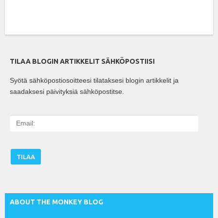
TILAA BLOGIN ARTIKKELIT SÄHKÖPOSTIISI
Syötä sähköpostiosoitteesi tilataksesi blogin artikkelit ja
saadaksesi päivityksiä sähköpostitse.
E
m
a
i
l
:
ABOUT THE MONKEY BLOG