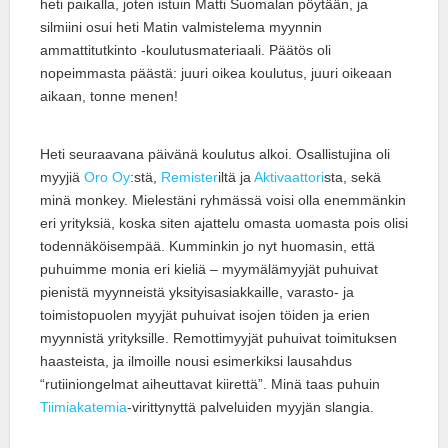
heti paikalla, joten istuin Matti Suomalan pöytään, ja
silmiini osui heti Matin valmistelema myynnin
ammattitutkinto -koulutusmateriaali. Päätös oli
nopeimmasta päästä: juuri oikea koulutus, juuri oikeaan
aikaan, tonne menen!
Heti seuraavana päivänä koulutus alkoi. Osallistujina oli
myyjiä
Oro Oy
:stä,
Remister
iltä ja
Aktivaattori
sta, sekä
minä monkey. Mielestäni ryhmässä voisi olla enemmänkin
eri yrityksiä, koska siten ajattelu omasta uomasta pois olisi
todennäköisempää. Kumminkin jo nyt huomasin, että
puhuimme monia eri kieliä – myymälämyyjät puhuivat
pienistä myynneistä yksityisasiakkaille, varasto- ja
toimistopuolen myyjät puhuivat isojen töiden ja erien
myynnistä yrityksille. Remottimyyjät puhuivat toimituksen
haasteista, ja ilmoille nousi esimerkiksi lausahdus
“rutiiniongelmat aiheuttavat kiirettä”. Minä taas puhuin
Tiimiakatemia
-virittynyttä palveluiden myyjän slangia.