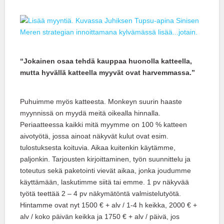
“Jokainen osaa tehdä kauppaa huonolla katteella,
mutta hyvällä katteella myyvät ovat harvemmassa.”
Puhuimme myös katteesta. Monkeyn suurin haaste
myynnissä on myydä meitä oikealla hinnalla.
Periaatteessa kaikki mitä myymme on 100 % katteen
aivotyötä, jossa ainoat näkyvät kulut ovat esim.
tulostuksesta koituvia. Aikaa kuitenkin käytämme,
paljonkin. Tarjousten kirjoittaminen, työn suunnittelu ja
toteutus sekä paketointi vievät aikaa, jonka joudumme
käyttämään, laskutimme siitä tai emme. 1 pv näkyvää
työtä teettää 2 – 4 pv näkymätöntä valmistelutyötä.
Hintamme ovat nyt 1500 € + alv / 1-4 h keikka, 2000 € +
alv / koko päivän keikka ja 1750 € + alv / päivä, jos