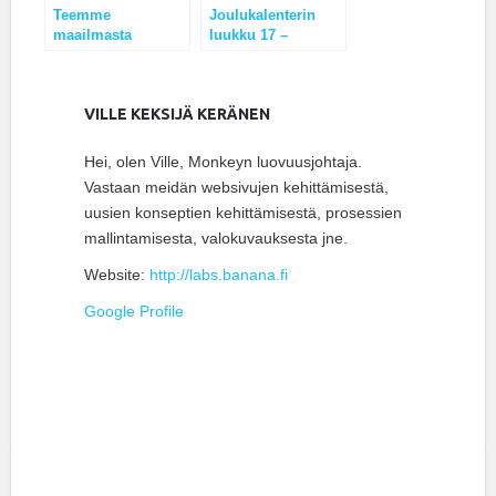
Teemme
Joulukalenterin
maailmasta
luukku 17 –
keltaisemman
hiutaleita!
VILLE KEKSIJÄ KERÄNEN
Hei, olen Ville, Monkeyn luovuusjohtaja.
Vastaan meidän websivujen kehittämisestä,
uusien konseptien kehittämisestä, prosessien
mallintamisesta, valokuvauksesta jne.
Website:
http://labs.banana.fi
Google Profile