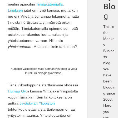
Blo
meihin apinoihin
Tiimiakatemialla
.
Linuksen
jutut on hyviä kanssa, mutta kun
g
me ei ( Villeä ja Johannaa lukuunottamatta
) noista nörttijutuista ymmärretä oikein
This is
mitään. Tiimiakatemialla opimme sen, että
the
asiakkuus rakentuu luottamuksen ja
Monke
yhteistuotannon varaan. Niin, siis
y
yhteistuotanto.
Mitäs se oikein tarkoittaa?
Busine
ss
blog.
We
Humapin valmentajat Matti Batman Hirvanen ja Vesa
Purokuru dialogin pyörteissä.
have
been
Tänä viikonloppuna starttasimme yhdessä
bloggin
Humap Oy
:n kanssa Yrittäjäksi Yliopistolta
g since
-oppimismatkan. Sen tarkoituksena on
2008.
auttaa
Jyväskylän Yliopiston
Here
tohtorikoulutettavia starttailemaan omaa
you
yritystoimintaansa. Yhteistuotantoa on
can