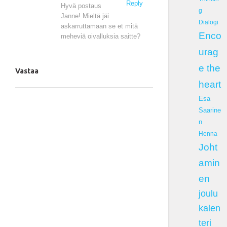
Reply
Hyvä postaus
g
Janne! Mieltä jäi
Dialogi
askarruttamaan se et mitä
Enco
meheviä oivalluksia saitte?
urag
e the
Vastaa
heart
Esa
Saarine
n
Henna
Joht
amin
en
joulu
kalen
teri