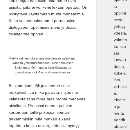
kouluttajan näkökulmasta nämä ovat
ia
asioita, joita ei voi kenellekään opettaa. On
oppimi
pystyttävä käyttämään muita menetelmiä.
sesta,
Koko valmennuksemme perustuukin
yrittäjy
dialogiseen oppimiseen, siis
yhdessä
ydestä,
toisiltamme
oppien.
valmen
tamise
sta,
Kaikki valmennuksemme toteutetaan asiakkaan
luovuu
kanssa yhteistuotannossa. Tässä kuvassa
desta,
Stylehunter Oy:n upeat leidit Keltaisessa
toimistossa Kick Ass -valmennuksessa.
kokeilu
ista,
Ensimmäinen lähijaksomme sujui
virheist
mukavasti. Ja mikä parasta, myös me
ä,
valmentajat saimme taas monta mehevää
ideoist
oivallusta. Prosessi etenee ja tulen
a ja
kertomaan teille jatkossa hieman
meitä
tarkemminkin mitä matkan aikana
pohdit
tapahtuu koska uskon, että siitä syntyy
uttavist