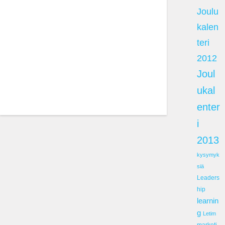
Joulu
kalen
teri
2012
Joul
ukal
enter
i
2013
kysymyk
siä
Leaders
hip
learnin
g
Letim
marketi