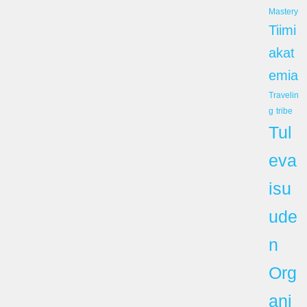
Mastery
Tiimi
akat
emia
Travelin
g
tribe
Tul
eva
isu
ude
n
Org
ani