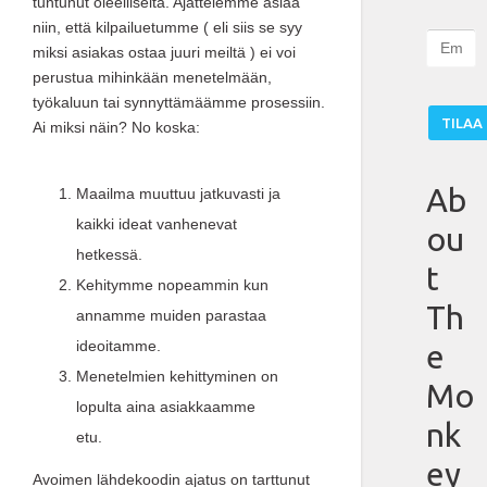
tuntunut oleelliselta. Ajattelemme asiaa
niin, että kilpailuetumme ( eli siis se syy
E
miksi asiakas ostaa juuri meiltä ) ei voi
m
perustua mihinkään menetelmään,
a
työkaluun tai synnyttämäämme prosessiin.
i
Ai miksi näin? No koska:
l
:
Ab
Maailma muuttuu jatkuvasti ja
kaikki ideat vanhenevat
ou
hetkessä.
t
Kehitymme nopeammin kun
Th
annamme muiden parastaa
ideoitamme.
e
Menetelmien kehittyminen on
Mo
lopulta aina asiakkaamme
nk
etu.
ey
Avoimen lähdekoodin ajatus on tarttunut