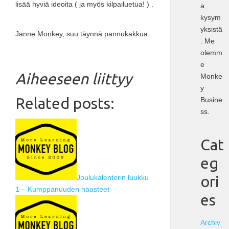
lisää hyviä ideoita ( ja myös kilpailuetua! ) .
a
kysym
yksistä
Janne Monkey, suu täynnä pannukakkua.
. Me
olemm
e
Aiheeseen liittyy
Monke
y
Related posts:
Busine
ss.
Cat
eg
ori
Joulukalenterin luukku
1 – Kumppanuuden haasteet
es
Archiv