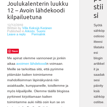
Joulukalenterin luukku
stii
12 – Avoin lähdekoodi
si
kilpailuetuna
Syötä
12/12/2010
Written by
Ville Keksijä Keränen
sähköp
Published in
Arkisto
,
Suomi
Leave a reply
Permalink
ostioso
itteesi
tilataks
Save
esi
blogin
Me apinat olemme vannoneet jo jonkin
artikkel
aikaa
avoimen lähdekoodi
n voimaan.
it ja
Meille se tarkoittaa sitä, että pyrimme
saadak
pitämään kaiken toimintamme
sesi
mahdollisimman läpinäkyvänä niin
päivity
asiakkaalle, kumppaneille, toisillemme ja
ksiä
myös kilpailijoille. Olemme täällä blogissa
sähköp
pyrkineet kirjoittamaan kaiken
ostitse.
toimintamme auki niiltä osin kun se on