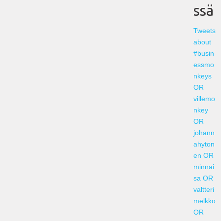
ssä
Tweets
about
#busin
essmo
nkeys
OR
villemo
nkey
OR
johann
ahyton
en OR
minnai
sa OR
valtteri
melkko
OR