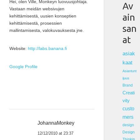
Hei, olen Ville, Monkeyn luovuusjohtaja.
Av
Vastaan meidän websivujen
ain
kehittämisestä, uusien konseptien
kehittämisestä, prosessien
san
mallintamisesta, valokuvauksesta jne.
at
Website:
http://labs.banana.fi
asiak
kaat
Google Profile
Asiantunt
ijuus
Brand
Creati
vity
custo
mers
JohannaMonkey
design
Design
12/12/2010 at 23:37
Thinkin