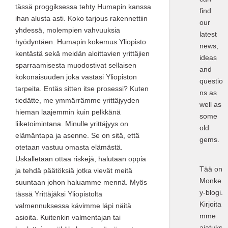
tässä proggiksessa tehty Humapin kanssa
find
ihan alusta asti. Koko tarjous rakennettiin
our
yhdessä, molempien vahvuuksia
latest
hyödyntäen. Humapin kokemus Yliopisto
news,
kentästä sekä meidän aloittavien yrittäjien
ideas
sparraamisesta muodostivat sellaisen
and
kokonaisuuden joka vastasi Yliopiston
questio
tarpeita. Entäs sitten itse prosessi? Kuten
ns as
tiedätte, me ymmärrämme yrittäjyyden
well as
hieman laajemmin kuin pelkkänä
some
liiketoimintana. Minulle yrittäjyys on
old
elämäntapa ja asenne. Se on sitä, että
gems.
otetaan vastuu omasta elämästä.
Uskalletaan ottaa riskejä, halutaan oppia
Tää on
ja tehdä päätöksiä jotka vievät meitä
Monke
suuntaan johon haluamme mennä. Myös
y-blogi.
tässä Yrittäjäksi Yliopistolta
Kirjoita
valmennuksessa kävimme läpi näitä
mme
asioita. Kuitenkin valmentajan tai
ajatuks