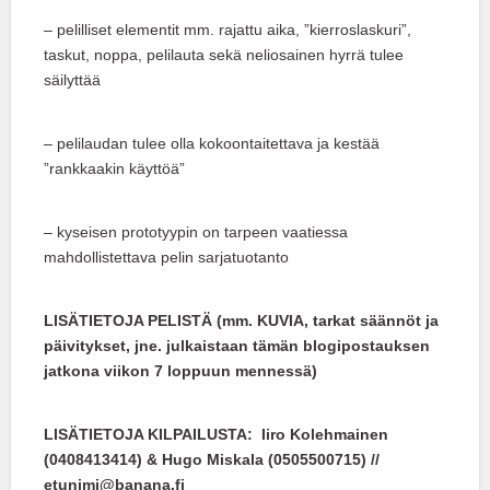
– pelilliset elementit mm. rajattu aika, ”kierroslaskuri”,
taskut, noppa, pelilauta sekä neliosainen hyrrä tulee
säilyttää
– pelilaudan tulee olla kokoontaitettava ja kestää
”rankkaakin käyttöä”
– kyseisen prototyypin on tarpeen vaatiessa
mahdollistettava pelin sarjatuotanto
LISÄTIETOJA PELISTÄ (mm. KUVIA, tarkat säännöt ja
päivitykset, jne. julkaistaan tämän blogipostauksen
jatkona viikon 7 loppuun mennessä)
LISÄTIETOJA KILPAILUSTA: Iiro Kolehmainen
(0408413414) & Hugo Miskala (0505500715) //
etunimi@banana.fi