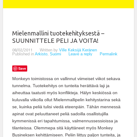
Mielenmallini tuotekehityksestä –
SUUNNITTELE PELI JA VOITA!
08/02/2011
Written by
Ville Keksijä Keränen
Published in
Arkisto
,
Suomi
Leave a reply
Permalink
Save
Monkeyn toimistossa on vallinnut viimeiset viikot sekava
tunnelma. Tuotekehitys on tunteita herättävä laji ja
aiheuttaa taatusti myös konflikteja. Hälyn keskiössä on
kuluvalla viikolla ollut Mielenmallipelin kehitystarina sekä
se, kuinka peliä tulisi viedä eteenpäin. Tähän mennessä
apinat ovat peluuttaneet peliä sadoilla osallistujilla
kymmenissä eri tapahtumissa, valmennussessioissa ja
tilanteissa. Olemmepa sitä käyttäneet myös Monkey
Busineksen kehittämiseen. Peliin liittyy paljon tunteita, ja