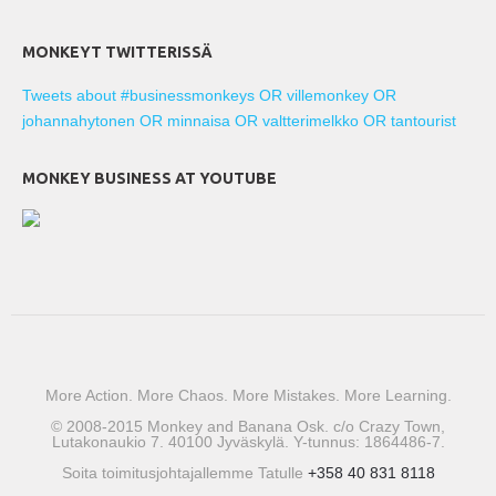
MONKEYT TWITTERISSÄ
Tweets about #businessmonkeys OR villemonkey OR
johannahytonen OR minnaisa OR valtterimelkko OR tantourist
MONKEY BUSINESS AT YOUTUBE
More Action. More Chaos. More Mistakes. More Learning.
© 2008-2015 Monkey and Banana Osk. c/o Crazy Town,
Lutakonaukio 7. 40100 Jyväskylä. Y-tunnus: 1864486-7.
Soita toimitusjohtajallemme Tatulle
+358 40 831 8118