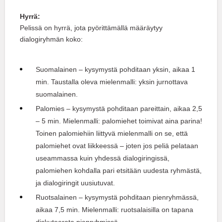
Hyrrä:
Pelissä on hyrrä, jota pyörittämällä määräytyy
dialogiryhmän koko:
Suomalainen – kysymystä pohditaan yksin, aikaa 1
min. Taustalla oleva mielenmalli: yksin jurnottava
suomalainen.
Palomies – kysymystä pohditaan pareittain, aikaa 2,5
– 5 min. Mielenmalli: palomiehet toimivat aina parina!
Toinen palomiehiin liittyvä mielenmalli on se, että
palomiehet ovat liikkeessä – joten jos peliä pelataan
useammassa kuin yhdessä dialogiringissä,
palomiehen kohdalla pari etsitään uudesta ryhmästä,
ja dialogiringit uusiutuvat.
Ruotsalainen – kysymystä pohditaan pienryhmässä,
aikaa 7,5 min. Mielenmalli: ruotsalaisilla on tapana