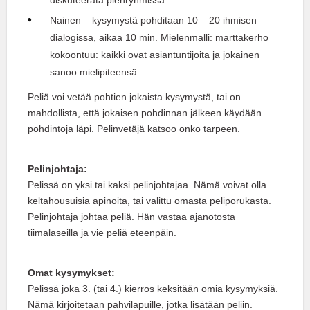
diskuteerata pienryhmissä.
Nainen – kysymystä pohditaan 10 – 20 ihmisen
dialogissa, aikaa 10 min. Mielenmalli: marttakerho
kokoontuu: kaikki ovat asiantuntijoita ja jokainen
sanoo mielipiteensä.
Peliä voi vetää pohtien jokaista kysymystä, tai on
mahdollista, että jokaisen pohdinnan jälkeen käydään
pohdintoja läpi. Pelinvetäjä katsoo onko tarpeen.
Pelinjohtaja:
Pelissä on yksi tai kaksi pelinjohtajaa. Nämä voivat olla
keltahousuisia apinoita, tai valittu omasta peliporukasta.
Pelinjohtaja johtaa peliä. Hän vastaa ajanotosta
tiimalaseilla ja vie peliä eteenpäin.
Omat kysymykset:
Pelissä joka 3. (tai 4.) kierros keksitään omia kysymyksiä.
Nämä kirjoitetaan pahvilapuille, jotka lisätään peliin.