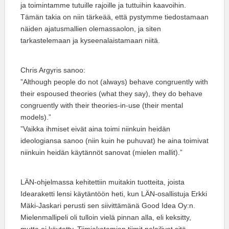
ja toimintamme tutuille rajoille ja tuttuihin kaavoihin.
Tämän takia on niin tärkeää, että pystymme tiedostamaan
näiden ajatusmallien olemassaolon, ja siten
tarkastelemaan ja kyseenalaistamaan niitä.
Chris Argyris sanoo:
”Although people do not (always) behave congruently with
their espoused theories (what they say), they do behave
congruently with their theories-in-use (their mental
models).”
”Vaikka ihmiset eivät aina toimi niinkuin heidän
ideologiansa sanoo (niin kuin he puhuvat) he aina toimivat
niinkuin heidän käytännöt sanovat (mielen mallit).”
LÄN-ohjelmassa kehitettiin muitakin tuotteita, joista
Idearaketti lensi käytäntöön heti, kun LÄN-osallistuja Erkki
Mäki-Jaskari perusti sen siivittämänä Good Idea Oy:n.
Mielenmallipeli oli tulloin vielä pinnan alla, eli keksitty,