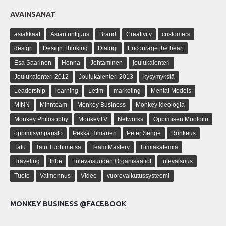
AVAINSANAT
asiakkaat
Asiantuntijuus
Brand
Creativity
customers
design
Design Thinking
Dialogi
Encourage the heart
Esa Saarinen
Henna
Johtaminen
joulukalenteri
Joulukalenteri 2012
Joulukalenteri 2013
kysymyksiä
Leadership
learning
Letim
marketing
Mental Models
MINN
Minnteam
Monkey Business
Monkey ideologia
Monkey Philosophy
MonkeyTV
Networks
Oppimisen Muotoilu
oppimisympäristö
Pekka Himanen
Peter Senge
Rohkeus
Tatu
Tatu Tuohimetsä
Team Mastery
Tiimiakatemia
Traveling
tribe
Tulevaisuuden Organisaatiot
tulevaisuus
Tuote
Valmennus
Video
vuorovaikutussysteemi
MONKEY BUSINESS @FACEBOOK