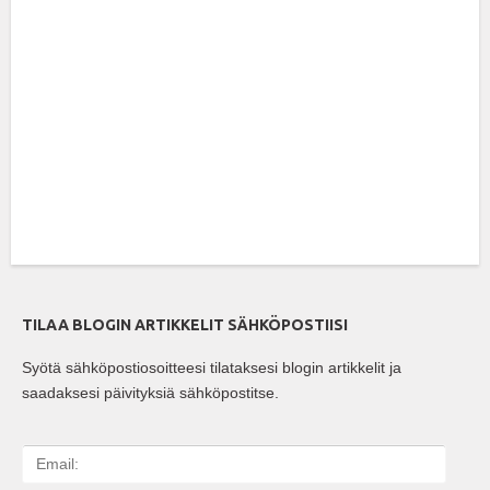
TILAA BLOGIN ARTIKKELIT SÄHKÖPOSTIISI
Syötä sähköpostiosoitteesi tilataksesi blogin artikkelit ja
saadaksesi päivityksiä sähköpostitse.
E
m