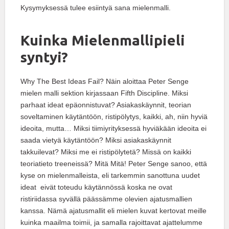
Kysymyksessä tulee esiintyä sana mielenmalli.
Kuinka Mielenmallipieli
syntyi?
Why The Best Ideas Fail? Näin aloittaa Peter Senge
mielen malli sektion kirjassaan Fifth Discipline. Miksi
parhaat ideat epäonnistuvat? Asiakaskäynnit, teorian
soveltaminen käytäntöön, ristipölytys, kaikki, ah, niin hyviä
ideoita, mutta… Miksi tiimiyrityksessä hyviäkään ideoita ei
saada vietyä käytäntöön? Miksi asiakaskäynnit
takkuilevat? Miksi me ei ristipölytetä? Missä on kaikki
teoriatieto treeneissä? Mitä Mitä! Peter Senge sanoo, että
kyse on mielenmalleista, eli tarkemmin sanottuna uudet
ideat eivät toteudu käytännössä koska ne ovat
ristiriidassa syvällä päässämme olevien ajatusmallien
kanssa. Nämä ajatusmallit eli mielen kuvat kertovat meille
kuinka maailma toimii, ja samalla rajoittavat ajattelumme