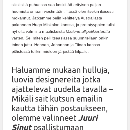
siksi siitä puhuessa saa keskittää erityisen paljon
huomiota omaan viestintään. Tässä olen itsekin iloisesti
mokannut. Jatkamme pelin kehittelyä Australiasta
palanneen Hugo Miskalan kanssa, ja prototyyppien tulisi
nyt olla valmiina maaliskuista
Mielenmallipelikiertuetta
varten. Se, miten peli itseasiassa suunnitellaan onkin
toinen juttu. Hennan, Johannan ja Tiinan kanssa
pölistessä tulikin mieleen järjestää kilpailu:
Haluamme mukaan hulluja,
luovia designereita jotka
ajattelevat uudella tavalla –
Mikäli sait kutsun emailin
kautta tähän postaukseen,
olemme valinneet
Juuri
Sinut
osallistumaan