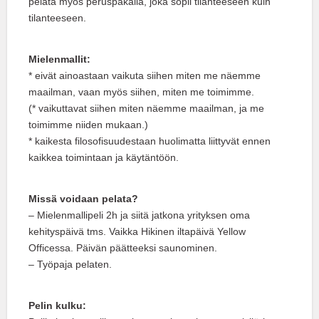
pelata myös peruspakalla, joka sopii tilanteeseen kuin
tilanteeseen.
Mielenmallit:
* eivät ainoastaan vaikuta siihen miten me näemme
maailman, vaan myös siihen, miten me toimimme.
(* vaikuttavat siihen miten näemme maailman, ja me
toimimme niiden mukaan.)
* kaikesta filosofisuudestaan huolimatta liittyvät ennen
kaikkea toimintaan ja käytäntöön.
Missä voidaan pelata?
– Mielenmallipeli 2h ja siitä jatkona yrityksen oma
kehityspäivä tms. Vaikka Hikinen iltapäivä Yellow
Officessa. Päivän päätteeksi saunominen.
– Työpaja pelaten.
Pelin kulku: