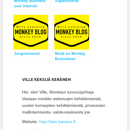
Monkey Business
Supervoimia!
uusi Internet-
sivunsa ja aloitti
suomenkielisen
blogin
Jungnerismia!
Mistä on Monkey
Busineksen
syyspäivät tehty?
VILLE KEKSIJÄ KERÄNEN
Hei, olen Ville, Monkeyn luovuusjohtaja.
Vastaan meidän websivujen kehittämisestä,
uusien konseptien kehittämisestä, prosessien
mallintamisesta, valokuvauksesta jne.
Website:
http://labs.banana.fi