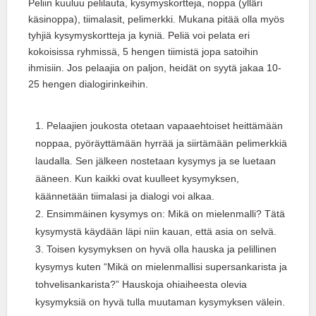
Peliin kuuluu pelilauta, kysymyskortteja, noppa (ylläri
käsinoppa), tiimalasit, pelimerkki. Mukana pitää olla myös
tyhjiä kysymyskortteja ja kyniä. Peliä voi pelata eri
kokoisissa ryhmissä, 5 hengen tiimistä jopa satoihin
ihmisiin. Jos pelaajia on paljon, heidät on syytä jakaa 10-
25 hengen dialogirinkeihin.
Pelaajien joukosta otetaan vapaaehtoiset heittämään
noppaa, pyöräyttämään hyrrää ja siirtämään pelimerkkiä
laudalla. Sen jälkeen nostetaan kysymys ja se luetaan
ääneen. Kun kaikki ovat kuulleet kysymyksen,
käännetään tiimalasi ja dialogi voi alkaa.
Ensimmäinen kysymys on: Mikä on mielenmalli? Tätä
kysymystä käydään läpi niin kauan, että asia on selvä.
Toisen kysymyksen on hyvä olla hauska ja pelillinen
kysymys kuten “Mikä on mielenmallisi supersankarista ja
tohvelisankarista?” Hauskoja ohiaiheesta olevia
kysymyksiä on hyvä tulla muutaman kysymyksen välein.