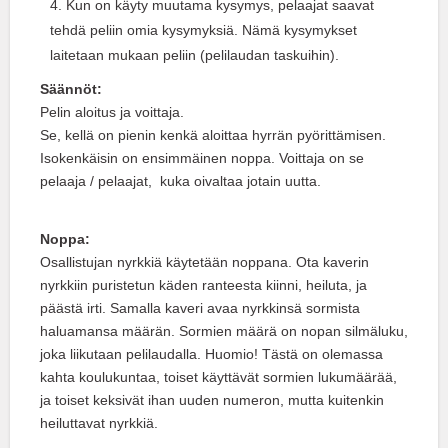
Kun on käyty muutama kysymys, pelaajat saavat
tehdä peliin omia kysymyksiä. Nämä kysymykset
laitetaan mukaan peliin (pelilaudan taskuihin).
Säännöt:
Pelin aloitus ja voittaja.
Se, kellä on pienin kenkä aloittaa hyrrän pyörittämisen.
Isokenkäisin on ensimmäinen noppa. Voittaja on se
pelaaja / pelaajat, kuka oivaltaa jotain uutta.
Noppa:
Osallistujan nyrkkiä käytetään noppana. Ota kaverin
nyrkkiin puristetun käden ranteesta kiinni, heiluta, ja
päästä irti. Samalla kaveri avaa nyrkkinsä sormista
haluamansa määrän. Sormien määrä on nopan silmäluku,
joka liikutaan pelilaudalla. Huomio! Tästä on olemassa
kahta koulukuntaa, toiset käyttävät sormien lukumäärää,
ja toiset keksivät ihan uuden numeron, mutta kuitenkin
heiluttavat nyrkkiä.