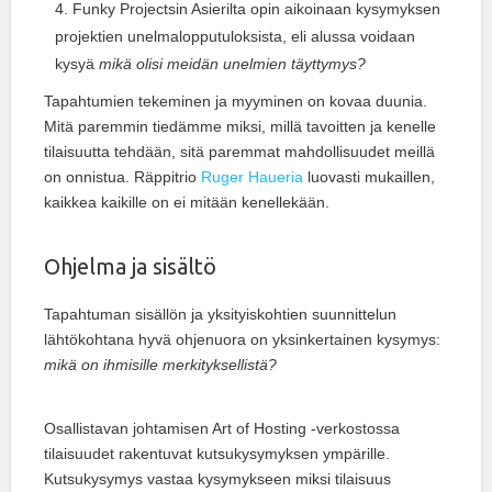
Funky Projectsin Asierilta opin aikoinaan kysymyksen
projektien unelmalopputuloksista, eli alussa voidaan
kysyä
mikä olisi meidän unelmien täyttymys?
Tapahtumien tekeminen ja myyminen on kovaa duunia.
Mitä paremmin tiedämme miksi, millä tavoitten ja kenelle
tilaisuutta tehdään, sitä paremmat mahdollisuudet meillä
on onnistua. Räppitrio
Ruger Haueria
luovasti mukaillen,
kaikkea kaikille on ei mitään kenellekään.
Ohjelma ja sisältö
Tapahtuman sisällön ja yksityiskohtien suunnittelun
lähtökohtana hyvä ohjenuora on yksinkertainen kysymys:
mikä on ihmisille merkityksellistä?
Osallistavan johtamisen Art of Hosting -verkostossa
tilaisuudet rakentuvat kutsukysymyksen ympärille.
Kutsukysymys vastaa kysymykseen miksi tilaisuus