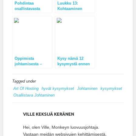
Pohdintaa
Luukku 13:
osallistavasta
Kohtaaminen
johtamisesta
junassa
Oppimista
Kysy nämä 12
johtamisesta –
kysymystä ennen
Prototyyppiasenne
keikkaa
käytännössä
Tagged under
Art Of Hosting
hyvät kysymykset
Johtaminen
kysymykset
Osallistava Johtaminen
VILLE KEKSIJÄ KERÄNEN
Hei, olen Ville, Monkeyn luovuusjohtaja.
Vastaan meidän websivujen kehittämisestä,