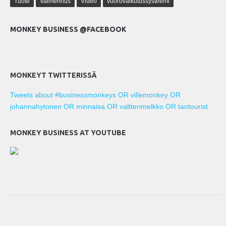
Tuote
Valmennus
Video
vuorovaikutussysteemi
MONKEY BUSINESS @FACEBOOK
MONKEYT TWITTERISSÄ
Tweets about #businessmonkeys OR villemonkey OR
johannahytonen OR minnaisa OR valtterimelkko OR tantourist
MONKEY BUSINESS AT YOUTUBE