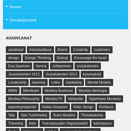
Suomi
Uncategorized
AVAINSANAT
asiakkaat
Asiantuntijuus
Brand
Creativity
customers
design
Design Thinking
Dialogi
Encourage the heart
Esa Saarinen
Henna
Johtaminen
joulukalenteri
Joulukalenteri 2012
Joulukalenteri 2013
kysymyksiä
Leadership
learning
Letim
marketing
Mental Models
MINN
Minnteam
Monkey Business
Monkey ideologia
Monkey Philosophy
MonkeyTV
Networks
Oppimisen Muotoilu
oppimisympäristö
Pekka Himanen
Peter Senge
Rohkeus
Tatu
Tatu Tuohimetsä
Team Mastery
Tiimiakatemia
Traveling
tribe
Tulevaisuuden Organisaatiot
tulevaisuus