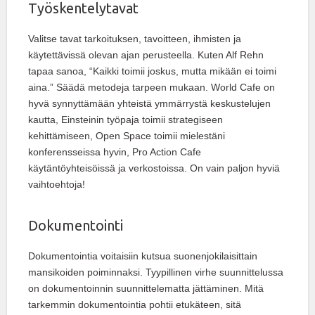
Työskentelytavat
Valitse tavat tarkoituksen, tavoitteen, ihmisten ja
käytettävissä olevan ajan perusteella. Kuten Alf Rehn
tapaa sanoa, “Kaikki toimii joskus, mutta mikään ei toimi
aina.” Säädä metodeja tarpeen mukaan. World Cafe on
hyvä synnyttämään yhteistä ymmärrystä keskustelujen
kautta, Einsteinin työpaja toimii strategiseen
kehittämiseen, Open Space toimii mielestäni
konferensseissa hyvin, Pro Action Cafe
käytäntöyhteisöissä ja verkostoissa. On vain paljon hyviä
vaihtoehtoja!
Dokumentointi
Dokumentointia voitaisiin kutsua suonenjokilaisittain
mansikoiden poiminnaksi. Tyypillinen virhe suunnittelussa
on dokumentoinnin suunnittelematta jättäminen. Mitä
tarkemmin dokumentointia pohtii etukäteen, sitä