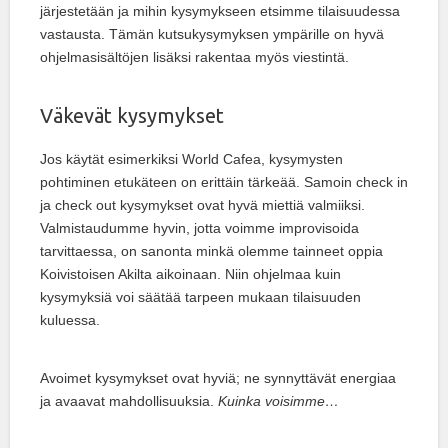
järjestetään ja mihin kysymykseen etsimme tilaisuudessa
vastausta. Tämän kutsukysymyksen ympärille on hyvä
ohjelmasisältöjen lisäksi rakentaa myös viestintä.
Väkevät kysymykset
Jos käytät esimerkiksi World Cafea, kysymysten
pohtiminen etukäteen on erittäin tärkeää. Samoin check in
ja check out kysymykset ovat hyvä miettiä valmiiksi.
Valmistaudumme hyvin, jotta voimme improvisoida
tarvittaessa, on sanonta minkä olemme tainneet oppia
Koivistoisen Akilta aikoinaan. Niin ohjelmaa kuin
kysymyksiä voi säätää tarpeen mukaan tilaisuuden
kuluessa.
Avoimet kysymykset ovat hyviä; ne synnyttävät energiaa
ja avaavat mahdollisuuksia.
Kuinka voisimme…