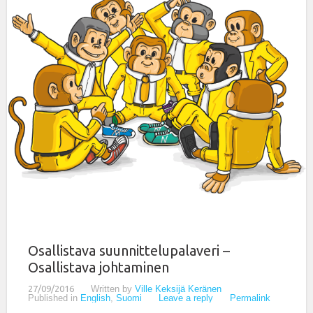
Osallistava suunnittelupalaveri –
Osallistava johtaminen
27/09/2016
Written by
Ville Keksijä Keränen
Published in
English
,
Suomi
Leave a reply
Permalink