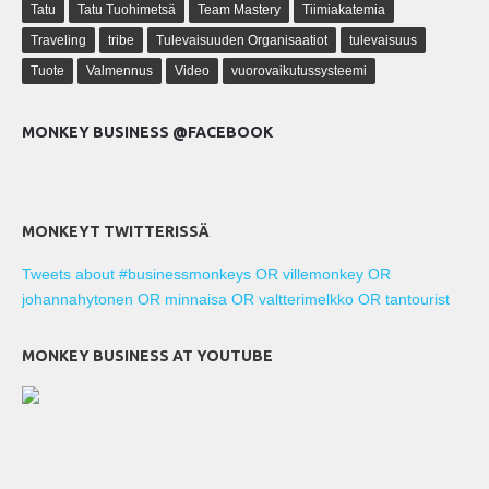
Tatu
Tatu Tuohimetsä
Team Mastery
Tiimiakatemia
Traveling
tribe
Tulevaisuuden Organisaatiot
tulevaisuus
Tuote
Valmennus
Video
vuorovaikutussysteemi
MONKEY BUSINESS @FACEBOOK
MONKEYT TWITTERISSÄ
Tweets about #businessmonkeys OR villemonkey OR
johannahytonen OR minnaisa OR valtterimelkko OR tantourist
MONKEY BUSINESS AT YOUTUBE