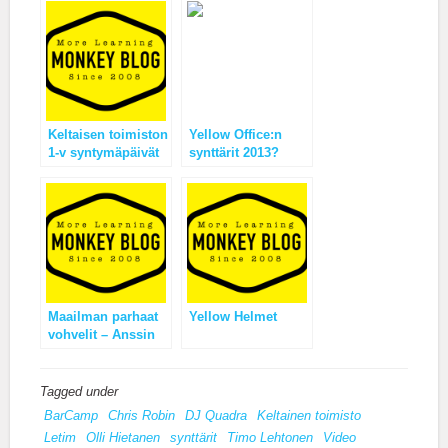
Keltaisen toimiston
Yellow Office:n
1-v syntymäpäivät
synttärit 2013?
= seminaari &
bileet 25.2.2011!
Maailman parhaat
Yellow Helmet
vohvelit – Anssin
isöäidin salainen
resepti
Tagged under
BarCamp
Chris Robin
DJ Quadra
Keltainen toimisto
Letim
Olli Hietanen
synttärit
Timo Lehtonen
Video