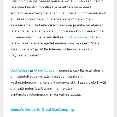
Olisi huippua jos pääset paikalle klo 13:00 alkaen. Silloin
räjähtää käyntiin moottorit ja virallinen seminaari!
Aloitamme esittäytymällä ja tutustumalla, luomme musiikin
avulla rennon ilmapiirin ja ehkä kerromme kolmen
asiasanan avulla keitä oikein olemme ja mikä on elämän
tarkoitus. Alustavan aikataulun mukaan klo 14 annamme
puheenvuoron tulevaisuustutkija
Olli Hietaselle
, hänen
tarkoituksena avata ajatteluamme kysymyksien ”Mistä
ideat tulevat?” ja ”Miltä tulevaisuuden organisaatio
näyttää ja tuntuu?”
BarCampin
ja
Open Spacen
hegessä kaikilla osallistujilla
on mahdollisuus kerätä ihmiset ympärilleen
keskustelemaan tärkeistä kysymyksistä. Tässä vielä hyvät
diat siitä miten BarCampiin ja meidän
syntymäpäiväseminaariin voi valmistautua:
Emma's Guide to Great BarCamping