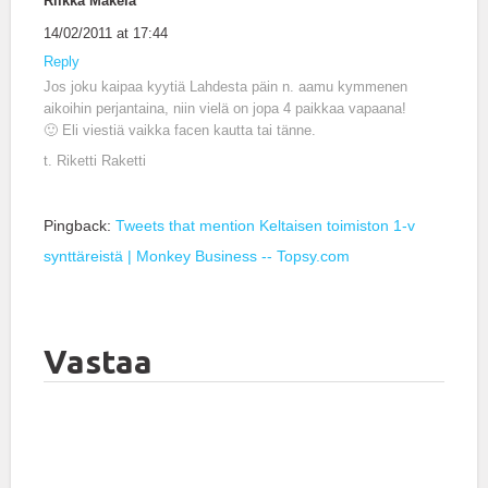
Riikka Mäkelä
14/02/2011 at 17:44
Reply
Jos joku kaipaa kyytiä Lahdesta päin n. aamu kymmenen
aikoihin perjantaina, niin vielä on jopa 4 paikkaa vapaana!
🙂 Eli viestiä vaikka facen kautta tai tänne.
t. Riketti Raketti
Pingback:
Tweets that mention Keltaisen toimiston 1-v
synttäreistä | Monkey Business -- Topsy.com
Vastaa