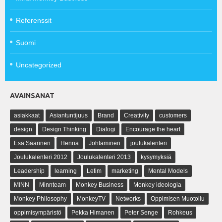
Referenssit
Suomi
Uncategorized
AVAINSANAT
asiakkaat
Asiantuntijuus
Brand
Creativity
customers
design
Design Thinking
Dialogi
Encourage the heart
Esa Saarinen
Henna
Johtaminen
joulukalenteri
Joulukalenteri 2012
Joulukalenteri 2013
kysymyksiä
Leadership
learning
Letim
marketing
Mental Models
MINN
Minnteam
Monkey Business
Monkey ideologia
Monkey Philosophy
MonkeyTV
Networks
Oppimisen Muotoilu
oppimisympäristö
Pekka Himanen
Peter Senge
Rohkeus