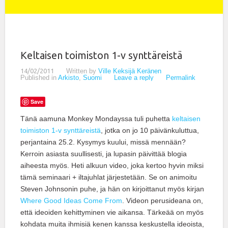
Keltaisen toimiston 1-v synttäreistä
14/02/2011
Written by
Ville Keksijä Keränen
Published in
Arkisto
,
Suomi
Leave a reply
Permalink
Save
Tänä aamuna Monkey Mondayssa tuli puhetta
keltaisen
toimiston 1-v synttäreistä
, jotka on jo 10 päivänkuluttua,
perjantaina 25.2. Kysymys kuului, missä mennään?
Kerroin asiasta suullisesti, ja lupasin päivittää blogia
aiheesta myös. Heti alkuun video, joka kertoo hyvin miksi
tämä seminaari + iltajuhlat järjestetään. Se on animoitu
Steven Johnsonin puhe, ja hän on kirjoittanut myös kirjan
Where Good Ideas Come From
. Videon perusideana on,
että ideoiden kehittyminen vie aikansa. Tärkeää on myös
kohdata muita ihmisiä kenen kanssa keskustella ideoista,