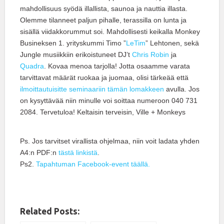
mahdollisuus syödä illallista, saunoa ja nauttia illasta.
Olemme tilanneet paljun pihalle, terassilla on lunta ja
sisällä viidakkorummut soi. Mahdollisesti keikalla Monkey
Busineksen 1. yrityskummi Timo ”
LeTim
” Lehtonen, sekä
Jungle musiikkiin erikoistuneet DJ’t
Chris Robin
ja
Quadra
. Kovaa menoa tarjolla! Jotta osaamme varata
tarvittavat määrät ruokaa ja juomaa, olisi tärkeää että
ilmoittautuisitte seminaariin tämän lomakkeen
avulla. Jos
on kysyttävää niin minulle voi soittaa numeroon 040 731
2084. Tervetuloa! Keltaisin terveisin, Ville + Monkeys
Ps. Jos tarvitset virallista ohjelmaa, niin voit ladata yhden
A4:n PDF:n
tästä linkistä
.
Ps2.
Tapahtuman Facebook-event täällä.
Related Posts: