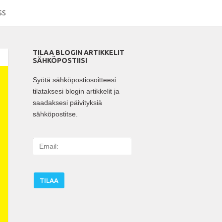
SS
TILAA BLOGIN ARTIKKELIT
SÄHKÖPOSTIISI
Syötä sähköpostiosoitteesi
tilataksesi blogin artikkelit ja
saadaksesi päivityksiä
sähköpostitse.
E
m
a
i
l
: