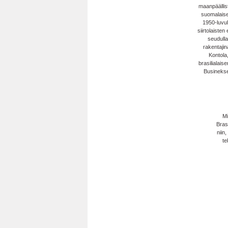
maanpäällist
suomalaise
1950-luvu
siirtolaiste
seudulla 
rakentajin
Kontola,
brasilialais
Businekse
Mi
Bras
niin
te