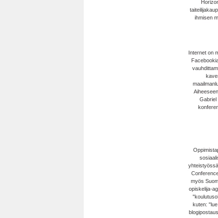
Horizo
taiteilijak
ihmisen ma
Internet on 
Facebookiak
vauhdittam
kaver
maailmanlu
Aiheeseen 
Gabriel
konferen
Oppimistap
sosiaali
yhteistyössä
Conferencea
myös Suome
opiskelija-a
"koulutusoh
kuten: "lue 
blogipostaus,