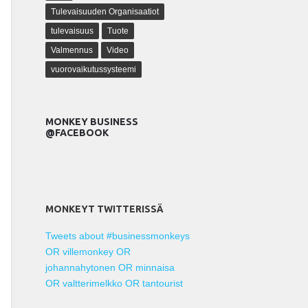
Tulevaisuuden Organisaatiot
tulevaisuus
Tuote
Valmennus
Video
vuorovaikutussysteemi
MONKEY BUSINESS
@FACEBOOK
MONKEYT TWITTERISSÄ
Tweets about #businessmonkeys
OR villemonkey OR
johannahytonen OR minnaisa
OR valtterimelkko OR tantourist