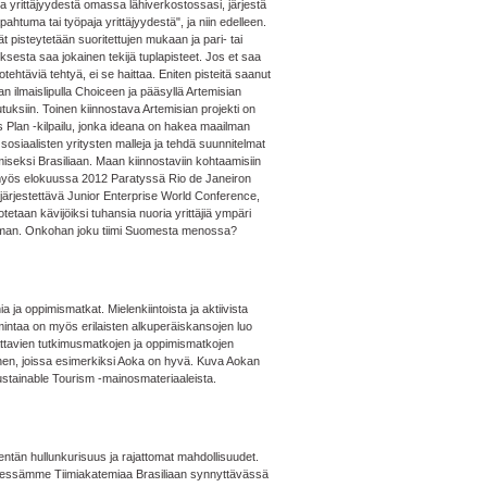
ta yrittäjyydestä omassa lähiverkostossasi, järjestä
apahtuma tai työpaja yrittäjyydestä", ja niin edelleen.
t pisteytetään suoritettujen mukaan ja pari- tai
uksesta saa jokainen tekijä tuplapisteet. Jos et saa
otehtäviä tehtyä, ei se haittaa. Eniten pisteitä saanut
an ilmaislipulla Choiceen ja pääsyllä Artemisian
tuksiin. Toinen kiinnostava Artemisian projekti on
 Plan -kilpailu, jonka ideana on hakea maailman
 sosiaalisten yritysten malleja ja tehdä suunnitelmat
miseksi Brasiliaan. Maan kiinnostaviin kohtaamisiin
yös elokuussa 2012 Paratyssä Rio de Janeiron
ärjestettävä Junior Enterprise World Conference,
tetaan kävijöiksi tuhansia nuoria yrittäjiä ympäri
man. Onkohan joku tiimi Suomesta menossa?
 ja oppimismatkat. Mielenkiintoista ja aktiivista
mintaa on myös erilaisten alkuperäiskansojen luo
ttavien tutkimusmatkojen ja oppimismatkojen
nen, joissa esimerkiksi Aoka on hyvä. Kuva Aokan
stainable Tourism -mainosmateriaaleista.
ntän hullunkurisuus ja rajattomat mahdollisuudet.
essämme Tiimiakatemiaa Brasiliaan synnyttävässä