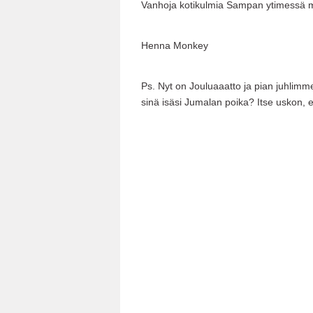
Vanhoja kotikulmia Sampan ytimessä mu
Henna Monkey
Ps. Nyt on Jouluaaatto ja pian juhlimm
sinä isäsi Jumalan poika? Itse uskon,