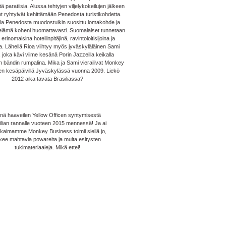
ä paratiisia. Alussa tehtyjen viljelykokeilujen jälkeen
t ryhtyivät kehittämään Penedosta turistikohdetta.
lla Penedosta muodostuikin suosittu lomakohde ja
n elämä koheni huomattavasti. Suomalaiset tunnetaan
erinomaisina hotellinpitäjinä, ravintoloitisijoina ja
a. Lähellä Rioa viihtyy myös jyväskyläläinen Sami
 joka kävi viime kesänä Porin Jazzeilla keikalla
en bändin rumpalina. Mika ja Sami vierailivat Monkey
n kesäpäivillä Jyväskylässä vuonna 2009. Liekö
2012 aika tavata Brasiliassa?
nä haaveilen Yellow Officen syntymisestä
ilian rannalle vuoteen 2015 mennessä! Ja ai
, kaimamme Monkey Business toimii siellä jo,
kee mahtavia powareita ja muita esitysten
tukimateriaaleja. Mikä ettei!