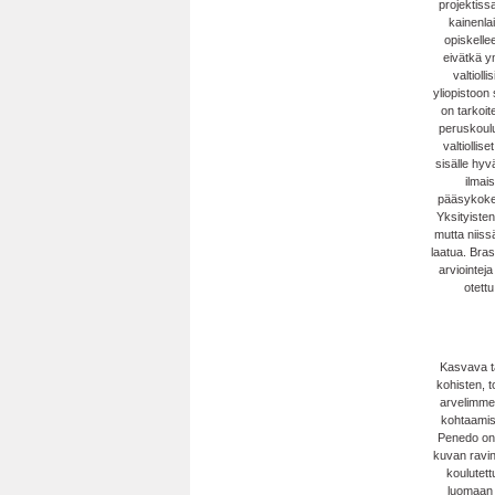
projektiss
kainenlai
opiskelle
eivätkä y
valtiol
yliopistoon
on tarkoit
peruskoulu
valtiollis
sisälle hyvä
ilmai
pääsykokei
Yksityiste
mutta niiss
laatua. Bras
arviointej
otettu
Kasvava ta
kohisten, 
arvelimme
kohtaamis
Penedo on 
kuvan ravin
koulutett
luomaan 