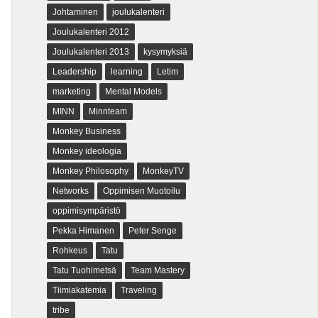
Johtaminen
joulukalenteri
Joulukalenteri 2012
Joulukalenteri 2013
kysymyksiä
Leadership
learning
Letim
marketing
Mental Models
MINN
Minnteam
Monkey Business
Monkey ideologia
Monkey Philosophy
MonkeyTV
Networks
Oppimisen Muotoilu
oppimisympäristö
Pekka Himanen
Peter Senge
Rohkeus
Tatu
Tatu Tuohimetsä
Team Mastery
Tiimiakatemia
Traveling
tribe