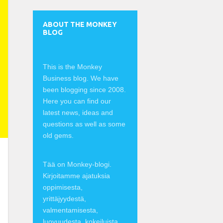
ABOUT THE MONKEY
BLOG
This is the Monkey
Business blog. We have
been blogging since 2008.
Here you can find our
latest news, ideas and
questions as well as some
old gems.
Tää on Monkey-blogi.
Kirjoitamme ajatuksia
oppimisesta,
yrittäjyydestä,
valmentamisesta,
luovuudesta, kokeiluista,