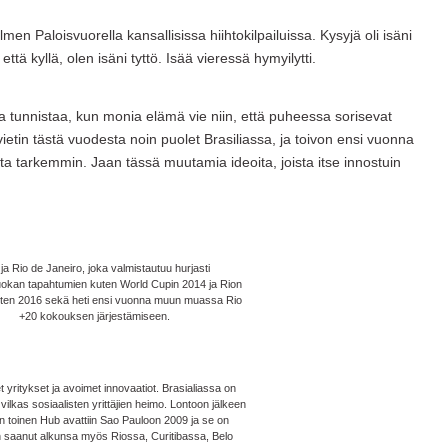
men Paloisvuorella kansallisissa hiihtokilpailuissa. Kysyjä oli isäni
ttä kyllä, olen isäni tyttö. Isää vieressä hymyilytti.
a tunnistaa, kun monia elämä vie niin, että puheessa sorisevat
vietin tästä vuodesta noin puolet Brasiliassa, ja toivon ensi vuonna
a tarkemmin. Jaan tässä muutamia ideoita, joista itse innostuin
ja Rio de Janeiro, joka valmistautuu hurjasti
okan tapahtumien kuten World Cupin 2014 ja Rion
sten 2016 sekä heti ensi vuonna muun muassa Rio
+20 kokouksen järjestämiseen.
t yritykset ja avoimet innovaatiot. Brasialiassa on
vilkas sosiaalisten yrittäjien heimo. Lontoon jälkeen
 toinen Hub avattiin Sao Pauloon 2009 ja se on
n saanut alkunsa myös Riossa, Curitibassa, Belo