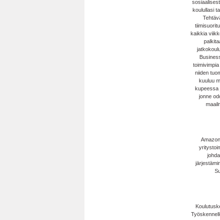
sosiaalises
koulullasi t
Tehtävä
tiimisuorit
kaikkia viikk
palkita
jatkokoulu
Business
toimivimpia
niiden tuo
kuuluu m
kupeessa j
jonne odo
maail
Amazonia
yritystoi
johda
järjestämi
Su
Koulutuske
Työskennell