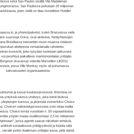
ntessa sekä Sao Paulon sisällä Vila Madalenan
aupunginosassa. Sao Paulossa puhutaan 20 miljoonan
rkkinasta, joten siellä on tilaa monellekin Hubille!
maassa in, ja yhteisöpalvelut, kuten Brasseissa vielä
in suurempi Orkut, ovat aktiivisia. Nettiyhteisöjen
ana Brasiliassa toteutettiin muun muassa riolaisen
iporukan aloitteesta vertaislainalla rahoitettu
okan konsertti, joita nykyään tuotetaan jatkuvasti.
voi perehtyä paikallisen markkinointialan yrittäjän
 Borgesin (kuvassa) videolla Marseillen Lift2011
ssista, jossa Ville Monkey myös oli puhumassa
tulevaisuuden organisaatioista.
ahtumat ja luovat koulutusprosessit. Artemisia on
sia yrityksiä tukeva yhdistys, joka toimii tiiviissä
 yliopistojen kanssa, ja järjestää esimerkiksi Choice
. Choicen valmisteluprosessista voisi ottaa mallia
ssa. Choice kerää vuosittain n. 50 vapaaehtoista
genttia ympäri maata osallistumaan 2,5 kk mittaiseen
jelmaan", jossa agentit saavat viikoittain tehtäviä,
artikkeli sosiaalisesta yrittäjyydestä ja kirjoita siitä
 vieraile jonkin ihailemasi yrittäjän luona, pidä ääntä