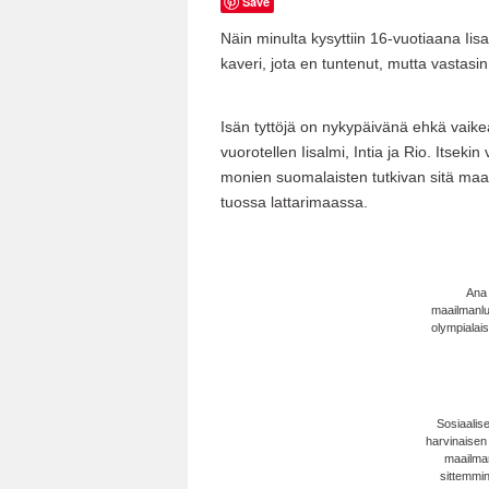
Save
Näin minulta kysyttiin 16-vuotiaana Iisal
kaveri, jota en tuntenut, mutta vastasin e
Isän tyttöjä on nykypäivänä ehkä vaike
vuorotellen Iisalmi, Intia ja Rio.
Itsekin 
monien suomalaisten tutkivan sitä maat
tuossa lattarimaassa.
Ana 
maailmanlu
olympialai
Sosiaalise
harvinaisen 
maailman
sittemmi