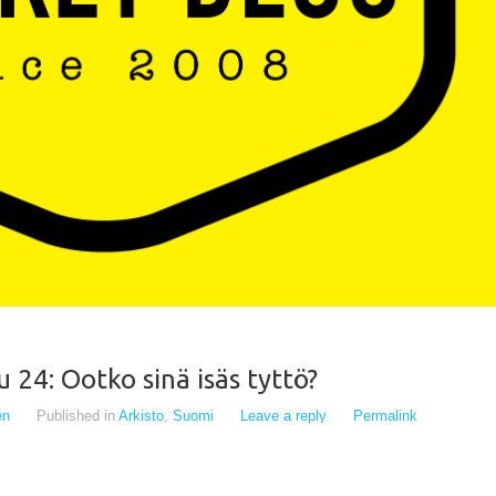
 24: Ootko sinä isäs tyttö?
en
Published in
Arkisto
,
Suomi
Leave a reply
Permalink