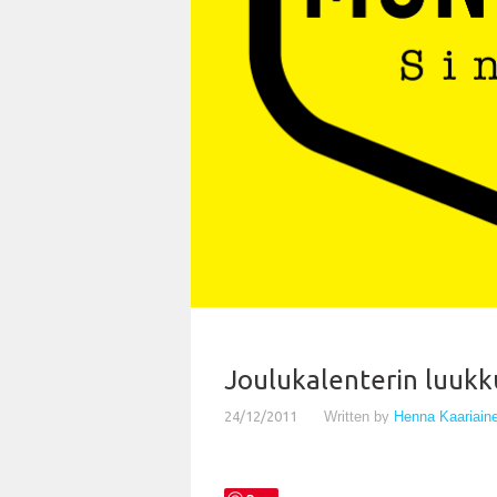
Joulukalenterin luukku
24/12/2011
Written by
Henna Kaariain