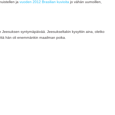
istellen ja
vuoden 2012 Brasilian kuvioita
jo vähän uumoillen,
e Jeesuksen syntymäpäivää. Jeesukseltakin kysyttiin aina, oletko
 että hän oli enemmänkin maailman poika.