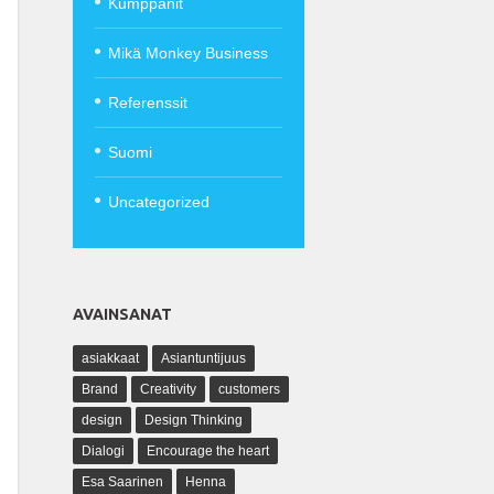
Kumppanit
Mikä Monkey Business
Referenssit
Suomi
Uncategorized
AVAINSANAT
asiakkaat
Asiantuntijuus
Brand
Creativity
customers
design
Design Thinking
Dialogi
Encourage the heart
Esa Saarinen
Henna