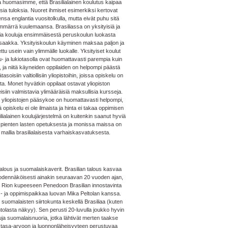
a huomasimme, että Brasilialainen koulutus kaipaa
sia tuloksia. Nuoret ihmiset esimerkiksi kertovat
ensa englantia vuositolkulla, mutta eivät puhu sitä
mmärrä kuulemaansa. Brasiliassa on yksityisiä ja
lisia kouluja ensimmäisestä peruskoulun luokasta
 saakka. Yksityiskoulun käyminen maksaa paljon ja
ettu usein vain ylimmälle luokalle. Yksityiset koulut
- ja lukiotasolla ovat huomattavasti parempia kuin
et, ja niitä käyneiden oppilaiden on helpompi päästä
tasoisiin valtiollisiin yliopistoihin, joissa opiskelu on
sta. Monet hyvätkin oppilaat ostavat yliopiston
siin valmistavia ylimääräisiä maksullisia kursseja.
n yliopistojen pääsykoe on huomattavasti helpompi,
ä opiskelu ei ole ilmaista ja hinta ei takaa oppimisen
ilialainen koulujärjestelmä on kuitenkin saanut hyviä
a pienten lasten opetuksesta ja monissa maissa on
 mallia brasilialaisesta varhaiskasvatuksesta.
lous ja suomalaiskaverit. Brasilian talous kasvaa
todennäköisesti ainakin seuraavan 20 vuoden ajan,
 Rion kupeeseen Penedoon Brasilian innostavinta
- ja oppimispaikkaa luovan Mika Peltolan kanssa.
suomalaisten siirtokunta keskellä Brasiliaa (kuten
tolasta näkyy). Sen perusti 20-luvulla joukko hyvin
uja suomalaisnuoria, jotka lähtivät merten taakse
tasa-arvoon ja luonnonläheisyyteen perustuvaa