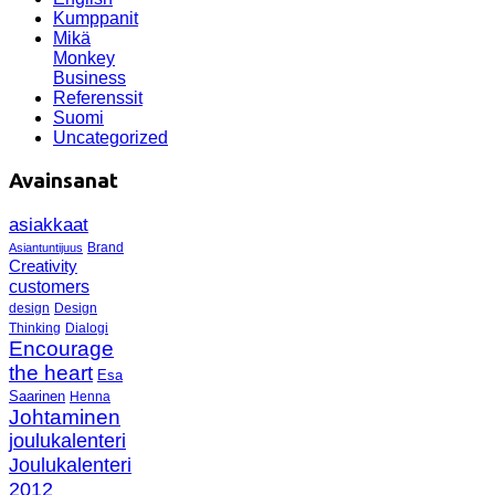
Kumppanit
Mikä
Monkey
Business
Referenssit
Suomi
Uncategorized
Avainsanat
asiakkaat
Brand
Asiantuntijuus
Creativity
customers
design
Design
Thinking
Dialogi
Encourage
the heart
Esa
Saarinen
Henna
Johtaminen
joulukalenteri
Joulukalenteri
2012