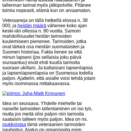
tallennan tarinat myös jälkipolville. Pitänee
toimia nopeasti, elämä kun on arvaamaton.
Veteraaneja on tällä hetkellä elossa n. 38
000, ja
heidän määrä
vähenee koko ajan
keski-iän ollessa n. 90 vuotta. Samoin
mahdollisuudet heidän tarinoiden
kuulemiseen pienenee. Tarinoiden, jotka
ovat tärkeä osa meidän suomalaisten ja
Suomen historiaa. Fakta lienee se että
minun lapseni (jos sellaisia joku päivä
siunaantuu) eivät ehdi kuulla tarinoita
suoraan ukiltani. Ja kaltaisiani lapsenlapsia
ja lapsenlapsenlapsia on Suomessa todella
paljon. Ajattelin, että asialle voisi tehdä jotain
myös isommassa mittakaavassa.
Idea on seuraava. Yhdelle miehelle tai
naiselle tarinoiden tallentaminen on iso työ,
mutta jos meitä olisi paljon niin tarinoita
saataisin talteen myös paljon. Idea on ns.
joukkoistaa
tämä veteraanien tarinoiden
nauhoitus. Ajatus on organisoida esim.