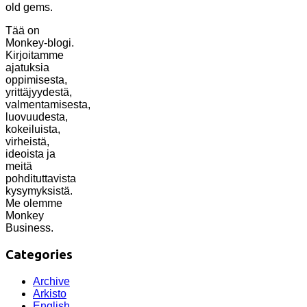
old gems.
Tää on
Monkey-blogi.
Kirjoitamme
ajatuksia
oppimisesta,
yrittäjyydestä,
valmentamisesta,
luovuudesta,
kokeiluista,
virheistä,
ideoista ja
meitä
pohdituttavista
kysymyksistä.
Me olemme
Monkey
Business.
Categories
Archive
Arkisto
English