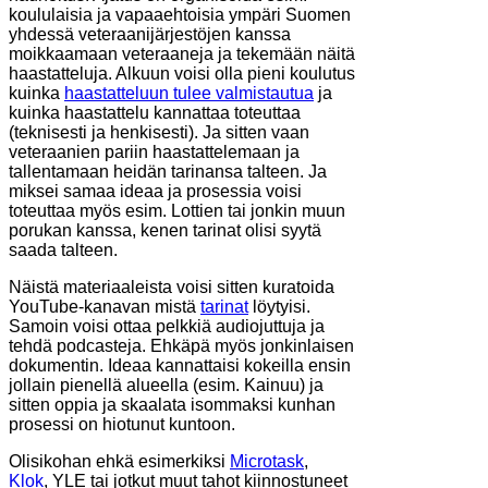
koululaisia ja vapaaehtoisia ympäri Suomen
yhdessä veteraanijärjestöjen kanssa
moikkaamaan veteraaneja ja tekemään näitä
haastatteluja. Alkuun voisi olla pieni koulutus
kuinka
haastatteluun tulee valmistautua
ja
kuinka haastattelu kannattaa toteuttaa
(teknisesti ja henkisesti). Ja sitten vaan
veteraanien pariin haastattelemaan ja
tallentamaan heidän tarinansa talteen. Ja
miksei samaa ideaa ja prosessia voisi
toteuttaa myös esim. Lottien tai jonkin muun
porukan kanssa, kenen tarinat olisi syytä
saada talteen.
Näistä materiaaleista voisi sitten kuratoida
YouTube-kanavan mistä
tarinat
löytyisi.
Samoin voisi ottaa pelkkiä audiojuttuja ja
tehdä podcasteja. Ehkäpä myös jonkinlaisen
dokumentin. Ideaa kannattaisi kokeilla ensin
jollain pienellä alueella (esim. Kainuu) ja
sitten oppia ja skaalata isommaksi kunhan
prosessi on hiotunut kuntoon.
Olisikohan ehkä esimerkiksi
Microtask
,
Klok
, YLE tai jotkut muut tahot kiinnostuneet