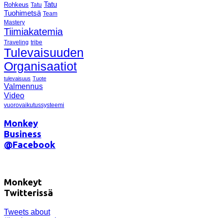
Tatu
Rohkeus
Tatu
Tuohimetsä
Team
Mastery
Tiimiakatemia
Traveling
tribe
Tulevaisuuden
Organisaatiot
tulevaisuus
Tuote
Valmennus
Video
vuorovaikutussysteemi
Monkey
Business
@Facebook
Monkeyt
Twitterissä
Tweets about