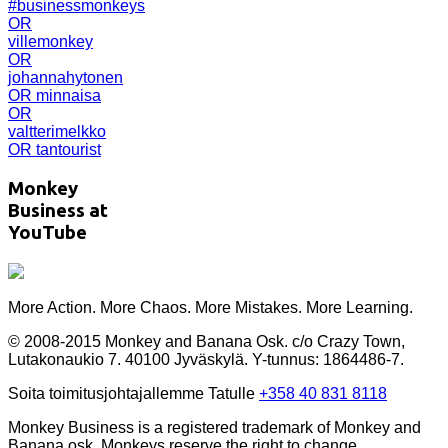
#businessmonkeys
OR
villemonkey
OR
johannahytonen
OR minnaisa
OR
valtterimelkko
OR tantourist
Monkey
Business at
YouTube
More Action. More Chaos. More Mistakes. More Learning.
© 2008-2015 Monkey and Banana Osk. c/o Crazy Town,
Lutakonaukio 7. 40100 Jyväskylä. Y-tunnus: 1864486-7.
Soita toimitusjohtajallemme Tatulle
+358 40 831 8118
Monkey Business is a registered trademark of Monkey and
Banana osk. Monkeys reserve the right to change