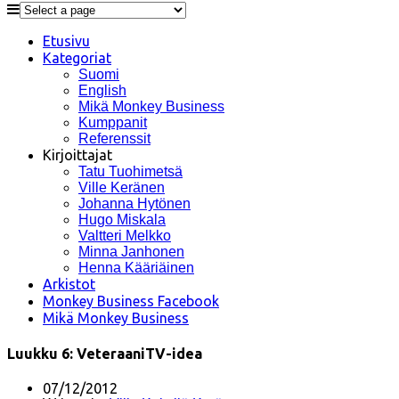
Etusivu
Kategoriat
Suomi
English
Mikä Monkey Business
Kumppanit
Referenssit
Kirjoittajat
Tatu Tuohimetsä
Ville Keränen
Johanna Hytönen
Hugo Miskala
Valtteri Melkko
Minna Janhonen
Henna Kääriäinen
Arkistot
Monkey Business Facebook
Mikä Monkey Business
Luukku 6: VeteraaniTV-idea
07/12/2012