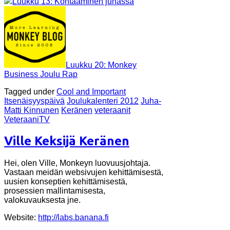
Luukku 13: Kohtaaminen junassa
Luukku 20: Monkey
Business Joulu Rap
Tagged under
Cool and Important
Itsenäisyyspäivä
Joulukalenteri 2012
Juha-
Matti Kinnunen
Keränen
veteraanit
VeteraaniTV
Ville Keksijä Keränen
Hei, olen Ville, Monkeyn luovuusjohtaja.
Vastaan meidän websivujen kehittämisestä,
uusien konseptien kehittämisestä,
prosessien mallintamisesta,
valokuvauksesta jne.
Website:
http://labs.banana.fi