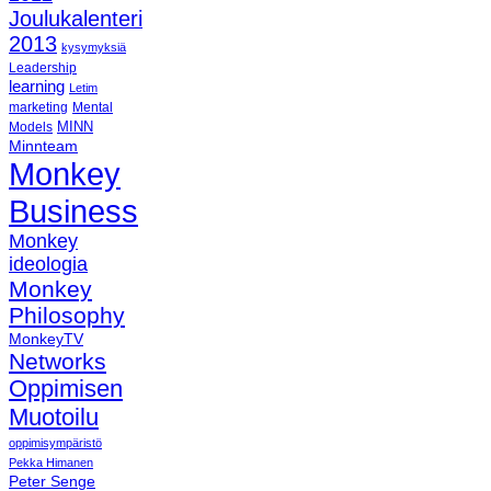
Joulukalenteri
2013
kysymyksiä
Leadership
learning
Letim
marketing
Mental
MINN
Models
Minnteam
Monkey
Business
Monkey
ideologia
Monkey
Philosophy
MonkeyTV
Networks
Oppimisen
Muotoilu
oppimisympäristö
Pekka Himanen
Peter Senge