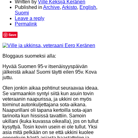
Written by
Ville Keksijä Keränen
Published in
Archive
,
Arkisto
,
English
,
Suomi
Leave a reply
Permalink
Save
Bloggaus suomeksi alla:
Hyvää Suomen 95-v itsenäisyyspäivän
jälkeistä aikaa! Suomi täytti eilen 95v. Kova
juttu.
Olen jonkin aikaa pohtinut seuraavaa ideaa.
Se varmaankin syntyi siitä kun asuin tovin
veteraanin naapurissa, ja ukkini on myös
toiminut autonkuljettajana sota-aikana.
Naapurillani oli tapana kertoilla sota-ajan
tarinoita kun hississä tavattiin. Samoin
ukillani (kuka kuvassa oikealla), jos on tullut
kysyttyä. Tosin kovin usein ei ole tullut. Yksi
asia mitä pelkään on se että ukkini kuolee
ennenkuin häntä asiasta haastattelen ja