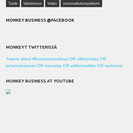
Tuote
Valmennus
Video
vuorovaikutussysteemi
MONKEY BUSINESS @FACEBOOK
MONKEYT TWITTERISSÄ
Tweets about #businessmonkeys OR villemonkey OR
johannahytonen OR minnaisa OR valtterimelkko OR tantourist
MONKEY BUSINESS AT YOUTUBE