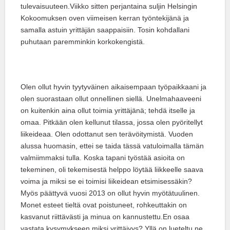
tulevaisuuteen.Viikko sitten perjantaina suljin Helsingin
Kokoomuksen oven viimeisen kerran työntekijänä ja
samalla astuin yrittäjän saappaisiin. Tosin kohdallani
puhutaan paremminkin korkokengistä.
Olen ollut hyvin tyytyväinen aikaisempaan työpaikkaani ja
olen suorastaan ollut onnellinen siellä. Unelmahaaveeni
on kuitenkin aina ollut toimia yrittäjänä; tehdä itselle ja
omaa. Pitkään olen kellunut tilassa, jossa olen pyöritellyt
liikeideaa. Olen odottanut sen terävöitymistä. Vuoden
alussa huomasin, ettei se taida tässä vatuloimalla tämän
valmiimmaksi tulla. Koska tapani työstää asioita on
tekeminen, oli tekemisestä helppo löytää liikkeelle saava
voima ja miksi se ei toimisi liikeidean etsimisessäkin?
Myös päättyvä vuosi 2013 on ollut hyvin myötätuulinen.
Monet esteet tieltä ovat poistuneet, rohkeuttakin on
kasvanut riittävästi ja minua on kannustettu.En osaa
vastata kysymykseen miksi yrittäjyys? Yllä on lueteltu ne