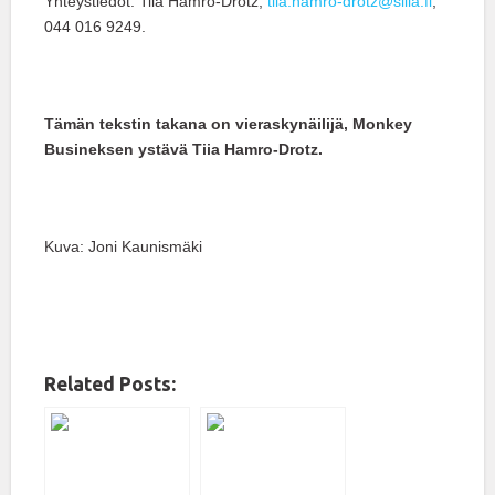
Yhteystiedot: Tiia Hamro-Drotz,
tiia.hamro-drotz@silia.fi
,
044 016 9249.
Tämän tekstin takana on vieraskynäilijä, Monkey
Busineksen ystävä Tiia Hamro-Drotz.
Kuva: Joni Kaunismäki
Related Posts: