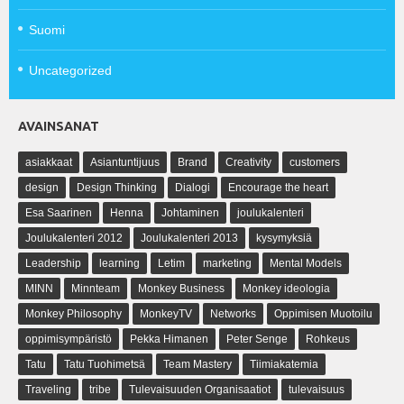
Suomi
Uncategorized
AVAINSANAT
asiakkaat
Asiantuntijuus
Brand
Creativity
customers
design
Design Thinking
Dialogi
Encourage the heart
Esa Saarinen
Henna
Johtaminen
joulukalenteri
Joulukalenteri 2012
Joulukalenteri 2013
kysymyksiä
Leadership
learning
Letim
marketing
Mental Models
MINN
Minnteam
Monkey Business
Monkey ideologia
Monkey Philosophy
MonkeyTV
Networks
Oppimisen Muotoilu
oppimisympäristö
Pekka Himanen
Peter Senge
Rohkeus
Tatu
Tatu Tuohimetsä
Team Mastery
Tiimiakatemia
Traveling
tribe
Tulevaisuuden Organisaatiot
tulevaisuus