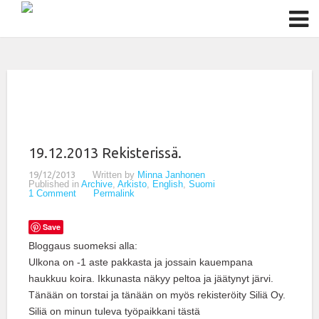
19.12.2013 Rekisterissä.
19/12/2013
Written by
Minna Janhonen
Published in
Archive
,
Arkisto
,
English
,
Suomi
1 Comment
Permalink
Save
Bloggaus suomeksi alla:
Ulkona on -1 aste pakkasta ja jossain kauempana
haukkuu koira. Ikkunasta näkyy peltoa ja jäätynyt järvi.
Tänään on torstai ja tänään on myös rekisteröity Siliä Oy.
Siliä on minun tuleva työpaikkani tästä