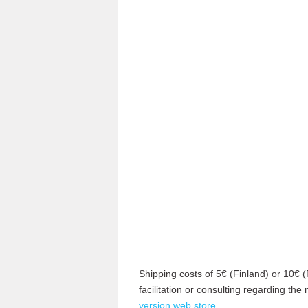
Shipping costs of 5€ (Finland) or 10€ (R
facilitation or consulting regarding th
version web store
.