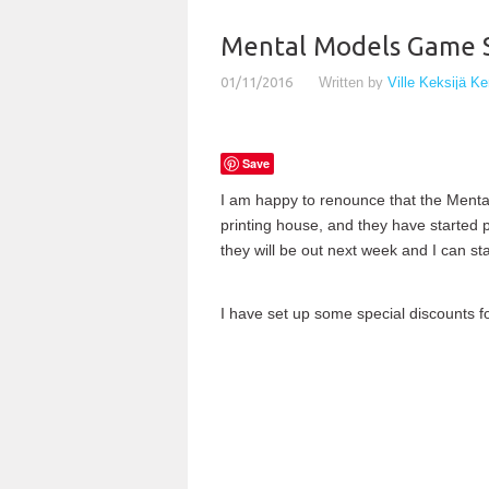
Mental Models Game S
01/11/2016
Written by
Ville Keksijä K
Save
I am happy to renounce that the Mental
printing house, and they have started pri
they will be out next week and I can s
I have set up some special discounts for