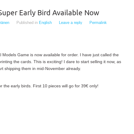
uper Early Bird Available Now
eränen
Published in
English
Leave a reply
Permalink
 Models Game is now available for order. I have just called the
nting the cards. This is exciting! I dare to start selling it now, as
tart shipping them in mid-November already.
 the early birds. First 10 pieces will go for 39€ only!