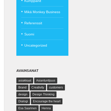
Kumppanit
Mikä Monkey Business
Referenssit
Suomi
Uncategorized
AVAINSANAT
asiakkaat
Asiantuntijuus
Brand
Creativity
customers
design
Design Thinking
Dialogi
Encourage the heart
Esa Saarinen
Henna