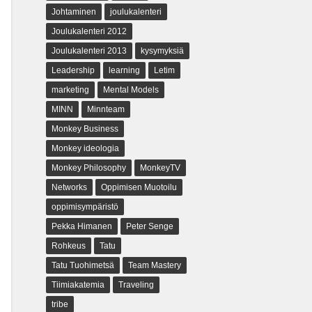
Johtaminen
joulukalenteri
Joulukalenteri 2012
Joulukalenteri 2013
kysymyksiä
Leadership
learning
Letim
marketing
Mental Models
MINN
Minnteam
Monkey Business
Monkey ideologia
Monkey Philosophy
MonkeyTV
Networks
Oppimisen Muotoilu
oppimisympäristö
Pekka Himanen
Peter Senge
Rohkeus
Tatu
Tatu Tuohimetsä
Team Mastery
Tiimiakatemia
Traveling
tribe