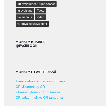
Tulevaisuuden Organisaatiot
tulevaisuus
Tuote
Valmennus
Video
vuorovaikutussysteemi
MONKEY BUSINESS
@FACEBOOK
MONKEYT TWITTERISSÄ
Tweets about #businessmonkeys
OR villemonkey OR
johannahytonen OR minnaisa
OR valtterimelkko OR tantourist