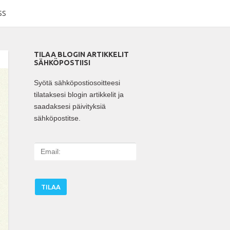
SS
TILAA BLOGIN ARTIKKELIT
SÄHKÖPOSTIISI
Syötä sähköpostiosoitteesi
tilataksesi blogin artikkelit ja
saadaksesi päivityksiä
sähköpostitse.
E
m
a
i
l
: