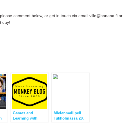
please comment below, or get in touch via email ville@banana.fi or
t day!
Games and
Mielenmallipeli
n
Learning with
Tukholmassa 20.
Crazy Feedback
Toukokuuta 2012 –
Tervetuloa!