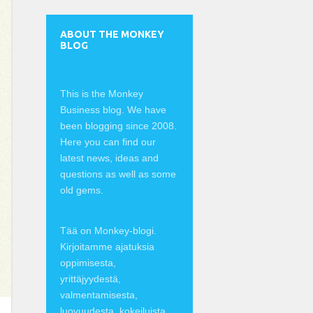
ABOUT THE MONKEY
BLOG
This is the Monkey
Business blog. We have
been blogging since 2008.
Here you can find our
latest news, ideas and
questions as well as some
old gems.
Tää on Monkey-blogi.
Kirjoitamme ajatuksia
oppimisesta,
yrittäjyydestä,
valmentamisesta,
luovuudesta, kokeiluista,