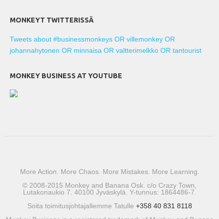
MONKEYT TWITTERISSÄ
Tweets about #businessmonkeys OR villemonkey OR
johannahytonen OR minnaisa OR valtterimelkko OR tantourist
MONKEY BUSINESS AT YOUTUBE
More Action. More Chaos. More Mistakes. More Learning.
© 2008-2015 Monkey and Banana Osk. c/o Crazy Town,
Lutakonaukio 7. 40100 Jyväskylä. Y-tunnus: 1864486-7.
Soita toimitusjohtajallemme Tatulle
+358 40 831 8118