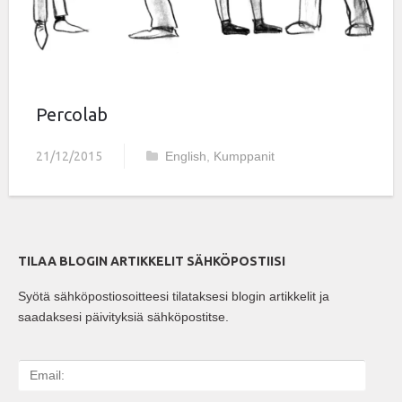
Percolab
21/12/2015
English
,
Kumppanit
TILAA BLOGIN ARTIKKELIT SÄHKÖPOSTIISI
Syötä sähköpostiosoitteesi tilataksesi blogin artikkelit ja
saadaksesi päivityksiä sähköpostitse.
E
m