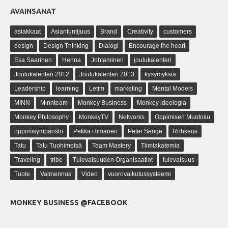
AVAINSANAT
asiakkaat
Asiantuntijuus
Brand
Creativity
customers
design
Design Thinking
Dialogi
Encourage the heart
Esa Saarinen
Henna
Johtaminen
joulukalenteri
Joulukalenteri 2012
Joulukalenteri 2013
kysymyksiä
Leadership
learning
Letim
marketing
Mental Models
MINN
Minnteam
Monkey Business
Monkey ideologia
Monkey Philosophy
MonkeyTV
Networks
Oppimisen Muotoilu
oppimisympäristö
Pekka Himanen
Peter Senge
Rohkeus
Tatu
Tatu Tuohimetsä
Team Mastery
Tiimiakatemia
Traveling
tribe
Tulevaisuuden Organisaatiot
tulevaisuus
Tuote
Valmennus
Video
vuorovaikutussysteemi
MONKEY BUSINESS @FACEBOOK