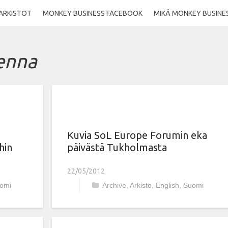
ARKISTOT
MONKEY BUSINESS FACEBOOK
MIKÄ MONKEY BUSINE
enna
Kuvia SoL Europe Forumin eka
hin
päivästä Tukholmasta
22/05/2012
omi
Archive
,
Arkisto
,
English
,
Suomi