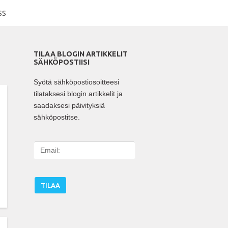
SS
TILAA BLOGIN ARTIKKELIT
SÄHKÖPOSTIISI
Syötä sähköpostiosoitteesi
tilataksesi blogin artikkelit ja
saadaksesi päivityksiä
sähköpostitse.
E
m
a
i
l
: