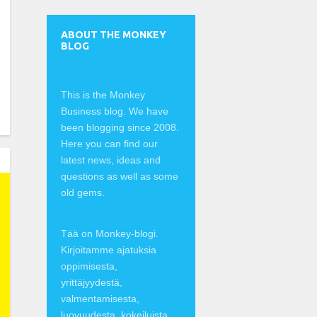
ABOUT THE MONKEY
BLOG
This is the Monkey
Business blog. We have
been blogging since 2008.
Here you can find our
latest news, ideas and
questions as well as some
old gems.
Tää on Monkey-blogi.
Kirjoitamme ajatuksia
oppimisesta,
yrittäjyydestä,
valmentamisesta,
luovuudesta, kokeiluista,