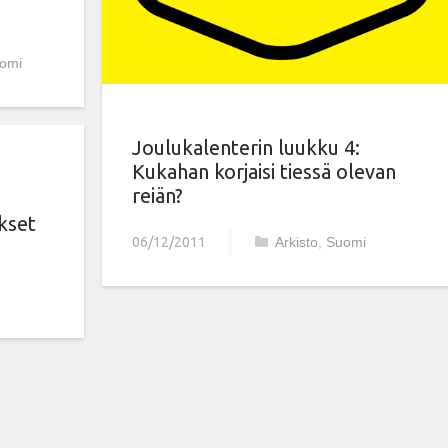
omi
Joulukalenterin luukku 4:
Kukahan korjaisi tiessä olevan
reiän?
kset
06/12/2011
Arkisto
,
Suomi