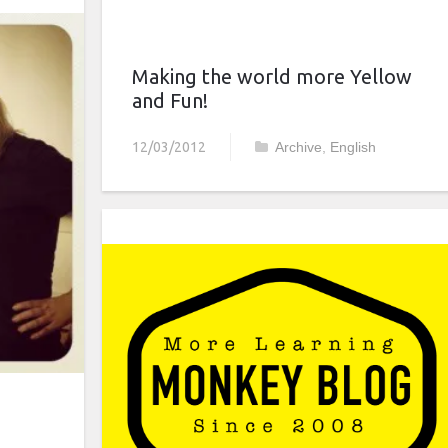
Making the world more Yellow
and Fun!
12/03/2012
Archive
,
English