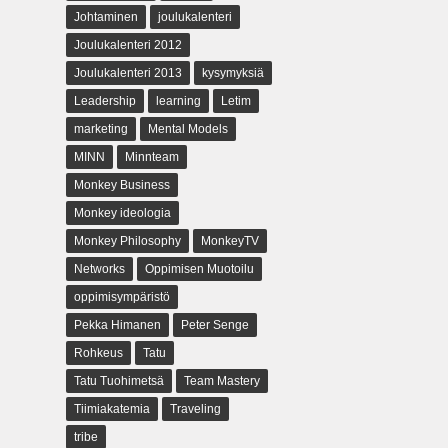
Johtaminen
joulukalenteri
Joulukalenteri 2012
Joulukalenteri 2013
kysymyksiä
Leadership
learning
Letim
marketing
Mental Models
MINN
Minnteam
Monkey Business
Monkey ideologia
Monkey Philosophy
MonkeyTV
Networks
Oppimisen Muotoilu
oppimisympäristö
Pekka Himanen
Peter Senge
Rohkeus
Tatu
Tatu Tuohimetsä
Team Mastery
Tiimiakatemia
Traveling
tribe