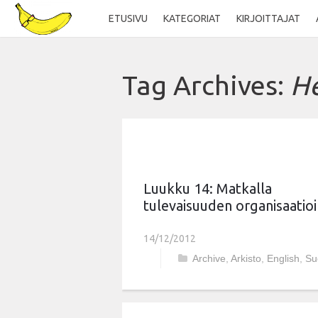
ETUSIVU
KATEGORIAT
KIRJOITTAJAT
Tag Archives:
H
Luukku 14: Matkalla
tulevaisuuden organisaatioi
14/12/2012
Archive
,
Arkisto
,
English
,
Su