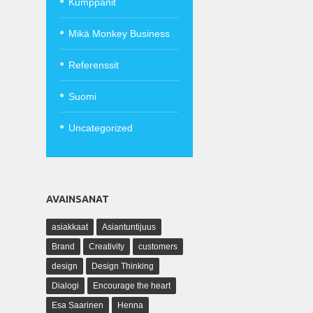
Kumppanit
Mikä Monkey Business
Referenssit
Suomi
Uncategorized
AVAINSANAT
asiakkaat
Asiantuntijuus
Brand
Creativity
customers
design
Design Thinking
Dialogi
Encourage the heart
Esa Saarinen
Henna