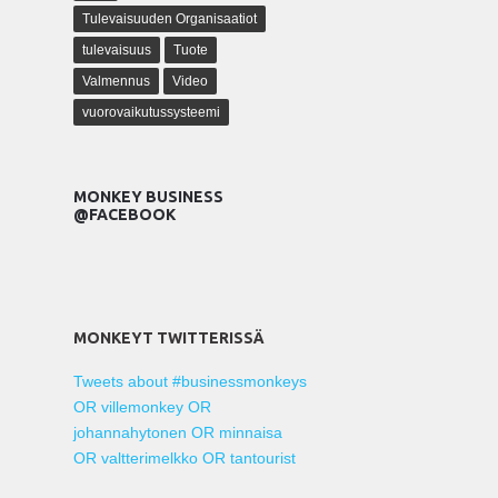
Tulevaisuuden Organisaatiot
tulevaisuus
Tuote
Valmennus
Video
vuorovaikutussysteemi
MONKEY BUSINESS
@FACEBOOK
MONKEYT TWITTERISSÄ
Tweets about #businessmonkeys
OR villemonkey OR
johannahytonen OR minnaisa
OR valtterimelkko OR tantourist