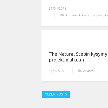
21/04/2012
Archive
,
Arkisto
,
English
,
Su
The Natural Stepin kysymy
projektin alkuun
31/01/2012
Arkisto
OLDER POSTS