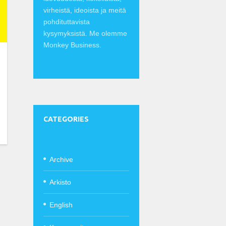
virheistä, ideoista ja meitä
pohdituttavista
kysymyksistä. Me olemme
Monkey Business.
CATEGORIES
Archive
Arkisto
English