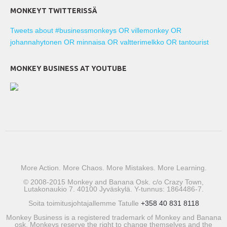
MONKEYT TWITTERISSÄ
Tweets about #businessmonkeys OR villemonkey OR
johannahytonen OR minnaisa OR valtterimelkko OR tantourist
MONKEY BUSINESS AT YOUTUBE
More Action. More Chaos. More Mistakes. More Learning.
© 2008-2015 Monkey and Banana Osk. c/o Crazy Town,
Lutakonaukio 7. 40100 Jyväskylä. Y-tunnus: 1864486-7.
Soita toimitusjohtajallemme Tatulle
+358 40 831 8118
Monkey Business is a registered trademark of Monkey and Banana
osk. Monkeys reserve the right to change themselves and the