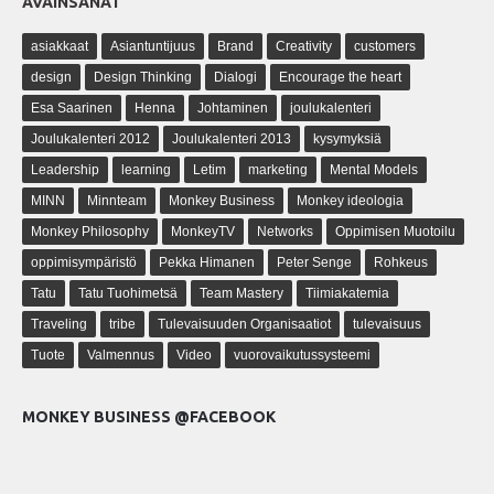
AVAINSANAT
asiakkaat
Asiantuntijuus
Brand
Creativity
customers
design
Design Thinking
Dialogi
Encourage the heart
Esa Saarinen
Henna
Johtaminen
joulukalenteri
Joulukalenteri 2012
Joulukalenteri 2013
kysymyksiä
Leadership
learning
Letim
marketing
Mental Models
MINN
Minnteam
Monkey Business
Monkey ideologia
Monkey Philosophy
MonkeyTV
Networks
Oppimisen Muotoilu
oppimisympäristö
Pekka Himanen
Peter Senge
Rohkeus
Tatu
Tatu Tuohimetsä
Team Mastery
Tiimiakatemia
Traveling
tribe
Tulevaisuuden Organisaatiot
tulevaisuus
Tuote
Valmennus
Video
vuorovaikutussysteemi
MONKEY BUSINESS @FACEBOOK