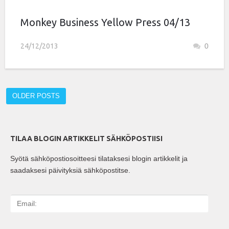
Monkey Business Yellow Press 04/13
24/12/2013
0
OLDER POSTS
TILAA BLOGIN ARTIKKELIT SÄHKÖPOSTIISI
Syötä sähköpostiosoitteesi tilataksesi blogin artikkelit ja
saadaksesi päivityksiä sähköpostitse.
E
m
a