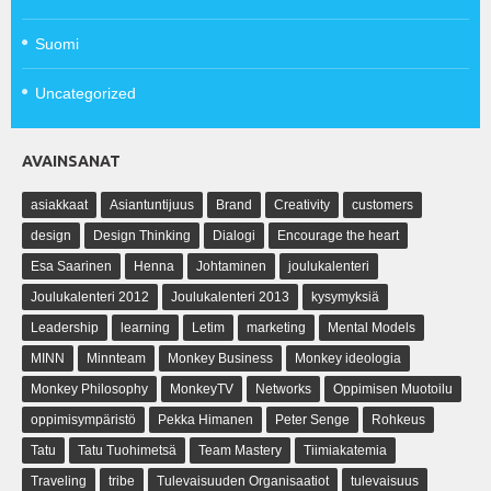
Suomi
Uncategorized
AVAINSANAT
asiakkaat
Asiantuntijuus
Brand
Creativity
customers
design
Design Thinking
Dialogi
Encourage the heart
Esa Saarinen
Henna
Johtaminen
joulukalenteri
Joulukalenteri 2012
Joulukalenteri 2013
kysymyksiä
Leadership
learning
Letim
marketing
Mental Models
MINN
Minnteam
Monkey Business
Monkey ideologia
Monkey Philosophy
MonkeyTV
Networks
Oppimisen Muotoilu
oppimisympäristö
Pekka Himanen
Peter Senge
Rohkeus
Tatu
Tatu Tuohimetsä
Team Mastery
Tiimiakatemia
Traveling
tribe
Tulevaisuuden Organisaatiot
tulevaisuus