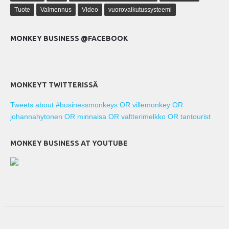
Tuote
Valmennus
Video
vuorovaikutussysteemi
MONKEY BUSINESS @FACEBOOK
MONKEYT TWITTERISSÄ
Tweets about #businessmonkeys OR villemonkey OR
johannahytonen OR minnaisa OR valtterimelkko OR tantourist
MONKEY BUSINESS AT YOUTUBE