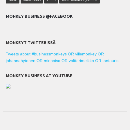
Tuote
Valmennus
Video
vuorovaikutussysteemi
MONKEY BUSINESS @FACEBOOK
MONKEYT TWITTERISSÄ
Tweets about #businessmonkeys OR villemonkey OR
johannahytonen OR minnaisa OR valtterimelkko OR tantourist
MONKEY BUSINESS AT YOUTUBE