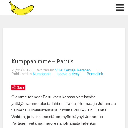
Kumppanimme – Partus
28/01/2015
Written by
Ville Keksijä Keränen
Published in
Kumppanit
Leave a reply
Permalink
Save
Olemme tehneet Partuksen kanssa yhteistyötä
yrittäjäuramme alusta lähtien. Tatua, Hennaa ja Johannaa
valmensi Tiimiakatemialla vuosina 2005-2009 Hanna
Walden, ja kaikki meistä on myös käynyt Johannes
Partasen vetämän nuoresta johtajasta liideriksi