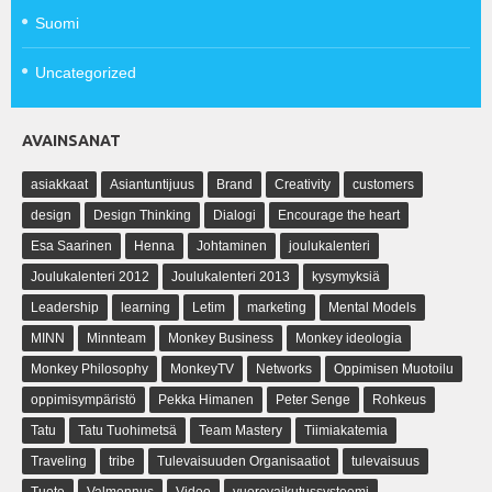
Suomi
Uncategorized
AVAINSANAT
asiakkaat
Asiantuntijuus
Brand
Creativity
customers
design
Design Thinking
Dialogi
Encourage the heart
Esa Saarinen
Henna
Johtaminen
joulukalenteri
Joulukalenteri 2012
Joulukalenteri 2013
kysymyksiä
Leadership
learning
Letim
marketing
Mental Models
MINN
Minnteam
Monkey Business
Monkey ideologia
Monkey Philosophy
MonkeyTV
Networks
Oppimisen Muotoilu
oppimisympäristö
Pekka Himanen
Peter Senge
Rohkeus
Tatu
Tatu Tuohimetsä
Team Mastery
Tiimiakatemia
Traveling
tribe
Tulevaisuuden Organisaatiot
tulevaisuus