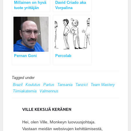
Millainen on hyvä
David Criado aka
tuote yrittäjän
Vorpalina
kannalta?
Pernan Goni
Percolab
Tagged under
Brazil
Koulutus
Partus
Tansania
Tanzict
Team Mastery
Tiimiakatemia
Valmennus
VILLE KEKSIJÄ KERÄNEN
Hei, olen Ville, Monkeyn luovuusjohtaja.
Vastaan meidän websivujen kehittämisestä,