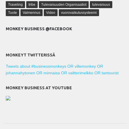
Traveling
tribe
Tulevaisuuden Organisaatiot
tulevaisuus
Tuote
Valmennus
Video
vuorovaikutussysteemi
MONKEY BUSINESS @FACEBOOK
MONKEYT TWITTERISSÄ
Tweets about #businessmonkeys OR villemonkey OR
johannahytonen OR minnaisa OR valtterimelkko OR tantourist
MONKEY BUSINESS AT YOUTUBE