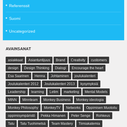
Referenssit
Suomi
Uncategorized
AVAINSANAT
asiakkaat
Asiantuntijuus
Brand
Creativity
customers
design
Design Thinking
Dialogi
Encourage the heart
Esa Saarinen
Henna
Johtaminen
joulukalenteri
Joulukalenteri 2012
Joulukalenteri 2013
kysymyksiä
Leadership
learning
Letim
marketing
Mental Models
MINN
Minnteam
Monkey Business
Monkey ideologia
Monkey Philosophy
MonkeyTV
Networks
Oppimisen Muotoilu
oppimisympäristö
Pekka Himanen
Peter Senge
Rohkeus
Tatu
Tatu Tuohimetsä
Team Mastery
Tiimiakatemia