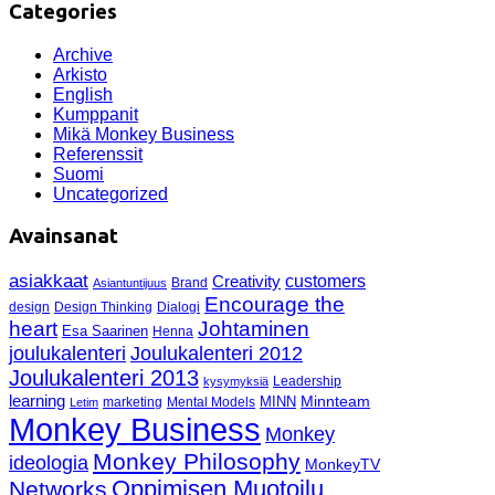
Categories
Archive
Arkisto
English
Kumppanit
Mikä Monkey Business
Referenssit
Suomi
Uncategorized
Avainsanat
asiakkaat
customers
Creativity
Brand
Asiantuntijuus
Encourage the
design
Design Thinking
Dialogi
heart
Johtaminen
Esa Saarinen
Henna
Joulukalenteri 2012
joulukalenteri
Joulukalenteri 2013
Leadership
kysymyksiä
learning
Minnteam
MINN
marketing
Mental Models
Letim
Monkey Business
Monkey
Monkey Philosophy
ideologia
MonkeyTV
Oppimisen Muotoilu
Networks