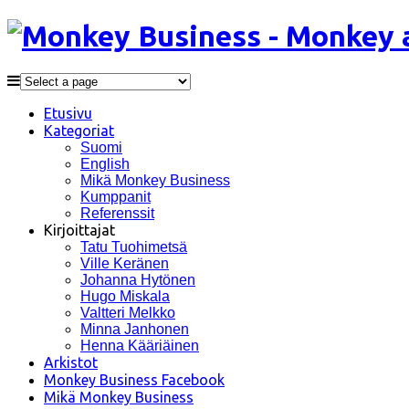
Etusivu
Kategoriat
Suomi
English
Mikä Monkey Business
Kumppanit
Referenssit
Kirjoittajat
Tatu Tuohimetsä
Ville Keränen
Johanna Hytönen
Hugo Miskala
Valtteri Melkko
Minna Janhonen
Henna Kääriäinen
Arkistot
Monkey Business Facebook
Mikä Monkey Business