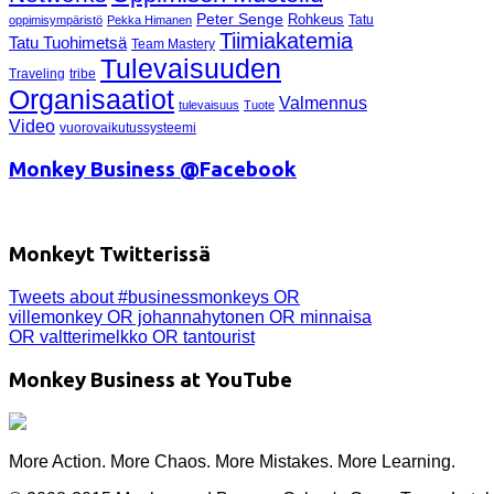
Peter Senge
Rohkeus
Tatu
oppimisympäristö
Pekka Himanen
Tiimiakatemia
Tatu Tuohimetsä
Team Mastery
Tulevaisuuden
Traveling
tribe
Organisaatiot
Valmennus
tulevaisuus
Tuote
Video
vuorovaikutussysteemi
Monkey Business @Facebook
Monkeyt Twitterissä
Tweets about #businessmonkeys OR
villemonkey OR johannahytonen OR minnaisa
OR valtterimelkko OR tantourist
Monkey Business at YouTube
More Action. More Chaos. More Mistakes. More Learning.