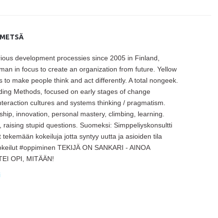
IMETSÄ
various development processies since 2005 in Finland,
an in focus to create an organization from future. Yellow
s to make people think and act differently. A total nongeek.
eading Methods, focused on early stages of change
nteraction cultures and systems thinking / pragmatism.
ship, innovation, personal mastery, climbing, learning.
, raising stupid questions. Suomeksi: Simppeliyskonsultti
tekemään kokeiluja jotta syntyy uutta ja asioiden tila
#kokeilut #oppiminen TEKIJÄ ON SANKARI - AINOA
I OPI, MITÄÄN!
i