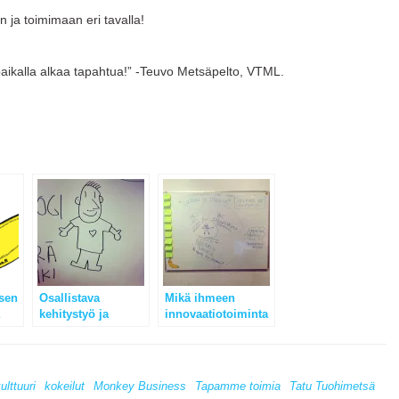
n ja toimimaan eri tavalla!
aikalla alkaa tapahtua!” -Teuvo Metsäpelto, VTML.
sen
Osallistava
Mikä ihmeen
kehitystyö ja
innovaatiotoiminta
muutostilanteet
?
organisaatiossa
ulttuuri
kokeilut
Monkey Business
Tapamme toimia
Tatu Tuohimetsä