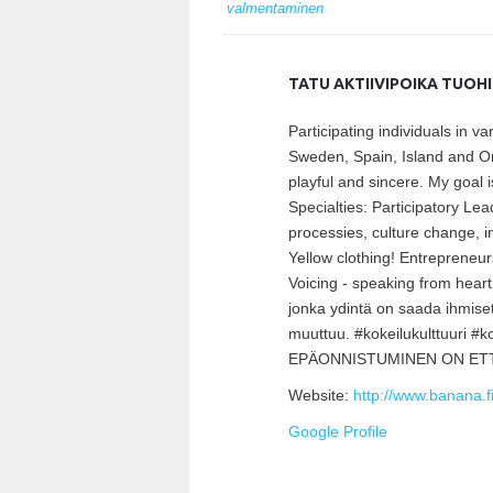
valmentaminen
TATU AKTIIVIPOIKA TUOH
Participating individuals in 
Sweden, Spain, Island and Om
playful and sincere. My goal i
Specialties: Participatory L
processies, culture change, i
Yellow clothing! Entrepreneur
Voicing - speaking from heart
jonka ydintä on saada ihmiset 
muuttuu. #kokeilukulttuuri 
EPÄONNISTUMINEN ON ETTE
Website:
http://www.banana.f
Google Profile