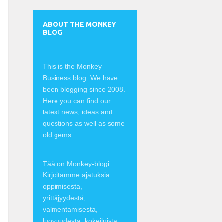
ABOUT THE MONKEY
BLOG
This is the Monkey
Business blog. We have
been blogging since 2008.
Here you can find our
latest news, ideas and
questions as well as some
old gems.
Tää on Monkey-blogi.
Kirjoitamme ajatuksia
oppimisesta,
yrittäjyydestä,
valmentamisesta,
luovuudesta, kokeiluista,