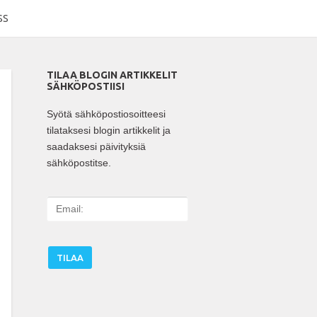
SS
TILAA BLOGIN ARTIKKELIT
SÄHKÖPOSTIISI
Syötä sähköpostiosoitteesi
tilataksesi blogin artikkelit ja
saadaksesi päivityksiä
sähköpostitse.
E
m
a
i
l
: