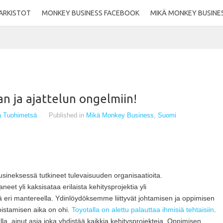
ARKISTOT
MONKEY BUSINESS FACEBOOK
MIKÄ MONKEY BUSINE
an ja ajattelun ongelmiin!
ka Tuohimetsä
Published in
Mikä Monkey Business
,
Suomi
ineksessä tutkineet tulevaisuuden organisaatioita.
t yli kaksisataa erilaista kehitysprojektia yli
ri mantereella. Ydinlöydöksemme liittyvät johtamisen ja oppimisen
istamisen aika on ohi.
Toyotalla on alettu palauttaa ihmisiä tehtaisiin
.
lla, ainut asia joka yhdistää kaikkia kehitysprojekteja. Oppimisen