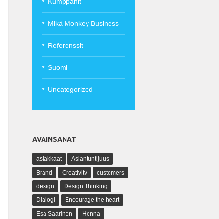
Kumppanit
Mikä Monkey Business
Referenssit
Suomi
Uncategorized
AVAINSANAT
asiakkaat
Asiantuntijuus
Brand
Creativity
customers
design
Design Thinking
Dialogi
Encourage the heart
Esa Saarinen
Henna