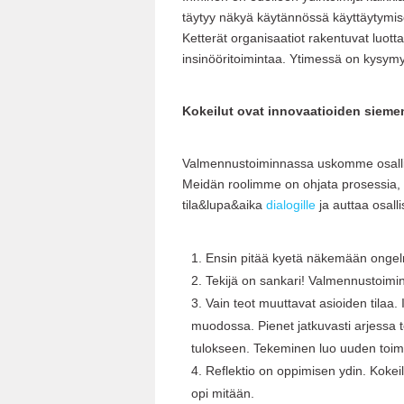
täytyy näkyä käytännössä käyttäytymi
Ketterät organisaatiot rakentuvat luo
insinööritoimintaa. Ytimessä on kysymy
Kokeilut ovat innovaatioiden siemen
Valmennustoiminnassa uskomme osalli
Meidän roolimme on ohjata prosessia, se
tila&lupa&aika
dialogille
ja auttaa osall
Ensin pitää kyetä näkemään onge
Tekijä on sankari! Valmennustoimin
Vain teot muuttavat asioiden tilaa.
muodossa. Pienet jatkuvasti arjessa 
tulokseen. Tekeminen luo uuden toimi
Reflektio on oppimisen ydin. Kokei
opi mitään.