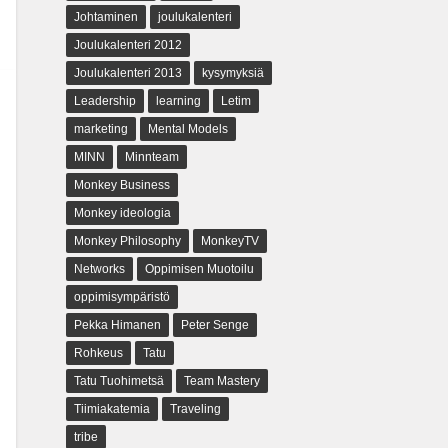
Johtaminen
joulukalenteri
Joulukalenteri 2012
Joulukalenteri 2013
kysymyksiä
Leadership
learning
Letim
marketing
Mental Models
MINN
Minnteam
Monkey Business
Monkey ideologia
Monkey Philosophy
MonkeyTV
Networks
Oppimisen Muotoilu
oppimisympäristö
Pekka Himanen
Peter Senge
Rohkeus
Tatu
Tatu Tuohimetsä
Team Mastery
Tiimiakatemia
Traveling
tribe