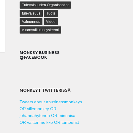
Tulevaisuuden Organisaatiot
tulevaisuus
Tuote
Valmennus
Video
vuorovaikutussysteemi
MONKEY BUSINESS
@FACEBOOK
MONKEYT TWITTERISSÄ
Tweets about #businessmonkeys
OR villemonkey OR
johannahytonen OR minnaisa
OR valtterimelkko OR tantourist