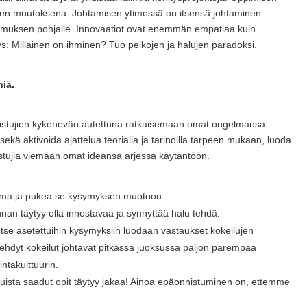
sen muutoksena. Johtamisen ytimessä on itsensä johtaminen.
ttamuksen pohjalle. Innovaatiot ovat enemmän empatiaa kuin
s: Millainen on ihminen? Tuo pelkojen ja halujen paradoksi.
iä.
stujien kykenevän autettuna ratkaisemaan omat ongelmansa.
kä aktivoida ajattelua teorialla ja tarinoilla tarpeen mukaan, luoda
istujia viemään omat ideansa arjessa käytäntöön.
lma ja pukea se kysymyksen muotoon.
nan täytyy olla innostavaa ja synnyttää halu tehdä.
 Itse asetettuihin kysymyksiin luodaan vastaukset kokeilujen
tehdyt kokeilut johtavat pitkässä juoksussa paljon parempaa
ntakulttuurin.
luista saadut opit täytyy jakaa! Ainoa epäonnistuminen on, ettemme