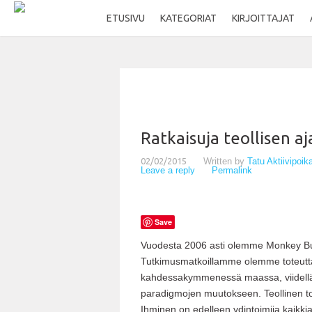
ETUSIVU
KATEGORIAT
KIRJOITTAJAT
Ratkaisuja teollisen aj
02/02/2015
Written by
Tatu Aktiivipoi
Leave a reply
Permalink
Save
Vuodesta 2006 asti olemme Monkey Bus
Tutkimusmatkoillamme olemme toteuttanee
kahdessakymmenessä maassa, viidellä e
paradigmojen muutokseen. Teollinen to
Ihminen on edelleen ydintoimija kaikkia