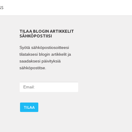
SS
TILAA BLOGIN ARTIKKELIT
SÄHKÖPOSTIISI
Syötä sähköpostiosoitteesi
tilataksesi blogin artikkelit ja
saadaksesi päivityksiä
sähköpostitse.
E
m
a
i
l
: