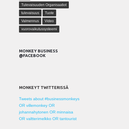
Tulevaisuuden Organisaatiot
tulevaisuus
Tuote
Valmennus
Video
vuorovaikutussysteemi
MONKEY BUSINESS
@FACEBOOK
MONKEYT TWITTERISSÄ
Tweets about #businessmonkeys
OR villemonkey OR
johannahytonen OR minnaisa
OR valtterimelkko OR tantourist