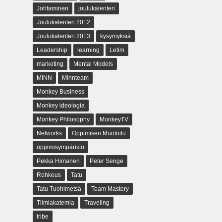
Johtaminen
joulukalenteri
Joulukalenteri 2012
Joulukalenteri 2013
kysymyksiä
Leadership
learning
Letim
marketing
Mental Models
MINN
Minnteam
Monkey Business
Monkey ideologia
Monkey Philosophy
MonkeyTV
Networks
Oppimisen Muotoilu
oppimisympäristö
Pekka Himanen
Peter Senge
Rohkeus
Tatu
Tatu Tuohimetsä
Team Mastery
Tiimiakatemia
Traveling
tribe