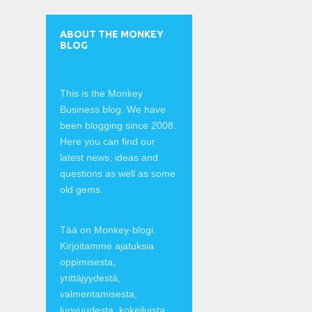
ABOUT THE MONKEY
BLOG
This is the Monkey
Business blog. We have
been blogging since 2008.
Here you can find our
latest news, ideas and
questions as well as some
old gems.
Tää on Monkey-blogi.
Kirjoitamme ajatuksia
oppimisesta,
yrittäjyydestä,
valmentamisesta,
luovuudesta, kokeiluista,