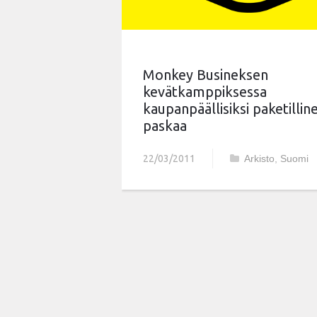
Monkey Busineksen
kevätkamppiksessa
kaupanpäällisiksi paketillin
paskaa
22/03/2011
Arkisto
,
Suomi