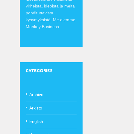
virheistä, ideoista ja meitä
pohdituttavista
kysymyksistä. Me olemme
Monkey Business.
CATEGORIES
Archive
Arkisto
English