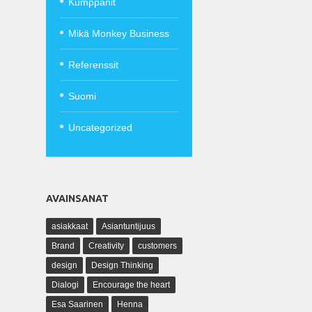
Kumppanit
Mikä Monkey Business
Referenssit
Suomi
Uncategorized
AVAINSANAT
asiakkaat
Asiantuntijuus
Brand
Creativity
customers
design
Design Thinking
Dialogi
Encourage the heart
Esa Saarinen
Henna