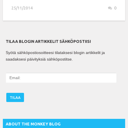
25/11/2014
0
TILAA BLOGIN ARTIKKELIT SÄHKÖPOSTIISI
Syötä sähköpostiosoitteesi tilataksesi blogin artikkelit ja
saadaksesi päivityksiä sähköpostitse.
E
m
a
i
l
:
ABOUT THE MONKEY BLOG