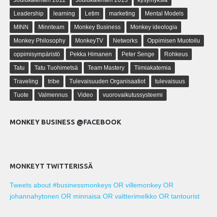
Leadership
learning
Letim
marketing
Mental Models
MINN
Minnteam
Monkey Business
Monkey ideologia
Monkey Philosophy
MonkeyTV
Networks
Oppimisen Muotoilu
oppimisympäristö
Pekka Himanen
Peter Senge
Rohkeus
Tatu
Tatu Tuohimetsä
Team Mastery
Tiimiakatemia
Traveling
tribe
Tulevaisuuden Organisaatiot
tulevaisuus
Tuote
Valmennus
Video
vuorovaikutussysteemi
MONKEY BUSINESS @FACEBOOK
MONKEYT TWITTERISSÄ
Tweets about #businessmonkeys OR villemonkey OR
johannahytonen OR minnaisa OR valtterimelkko OR tantourist