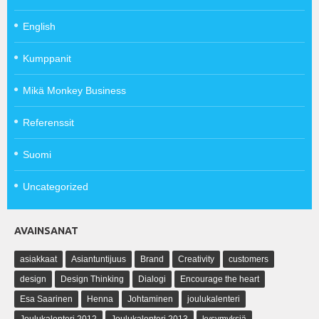
English
Kumppanit
Mikä Monkey Business
Referenssit
Suomi
Uncategorized
AVAINSANAT
asiakkaat
Asiantuntijuus
Brand
Creativity
customers
design
Design Thinking
Dialogi
Encourage the heart
Esa Saarinen
Henna
Johtaminen
joulukalenteri
Joulukalenteri 2012
Joulukalenteri 2013
kysymyksiä