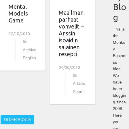
Blo
Mental
Maailman
Models
g
parhaat
Game
vohvelit –
This is
Anssin
22/10/2010
the
isöäidin
Monke
salainen
y
Archive
,
resepti
Busine
English
ss
04/06/2010
blog.
We
have
Arkisto
,
been
Suomi
bloggin
g since
2008.
Here
OLDER POSTS
you
can