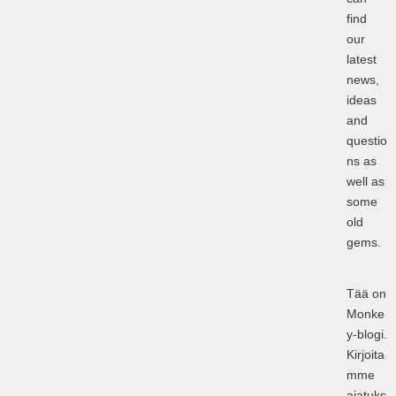
find
our
latest
news,
ideas
and
questio
ns as
well as
some
old
gems.
Tää on
Monke
y-blogi.
Kirjoita
mme
ajatuks