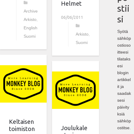
Helmet
stii
Archive
,
si
06/06/2011
Arkisto
,
English
,
Syötä
Arkisto
,
Suomi
sähköp
Suomi
ostioso
itteesi
tilataks
esi
blogin
artikkel
it ja
saadak
sesi
päivity
ksiä
Keltaisen
sähköp
Joulukale
ostitse.
toimiston