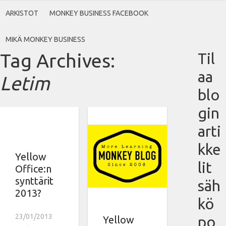
ARKISTOT
MONKEY BUSINESS FACEBOOK
MIKÄ MONKEY BUSINESS
Tag Archives:
Til
aa
Letim
blo
gin
arti
kke
Yellow
lit
Office:n
synttärit
säh
2013?
kö
23/01/2013
po
Yellow