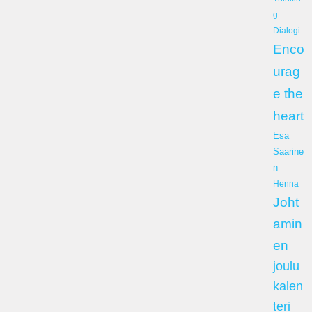
g
Dialogi
Enco
urag
e the
heart
Esa
Saarine
n
Henna
Joht
amin
en
joulu
kalen
teri