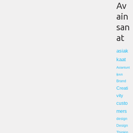
Av
ain
san
at
asiak
kaat
Asiantunt
ijuus
Brand
Creati
vity
custo
mers
design
Design
Thinkin