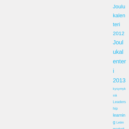
Joulu
kalen
teri
2012
Joul
ukal
enter
i
2013
kysymyk
siä
Leaders
hip
learnin
g
Letim
marketi