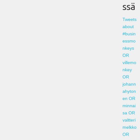
ssä
Tweets
about
#busin
essmo
nkeys
OR
villemo
nkey
OR
johann
ahyton
en OR
minnai
sa OR
valtteri
melkko
OR