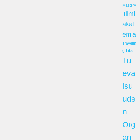
Mastery
Tiimi
akat
emia
Travelin
g
tribe
Tul
eva
isu
ude
n
Org
ani