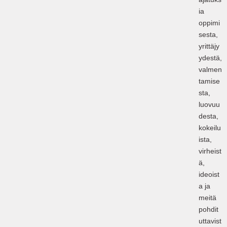
ia
oppimi
sesta,
yrittäjy
ydestä,
valmen
tamise
sta,
luovuu
desta,
kokeilu
ista,
virheist
ä,
ideoist
a ja
meitä
pohdit
uttavist