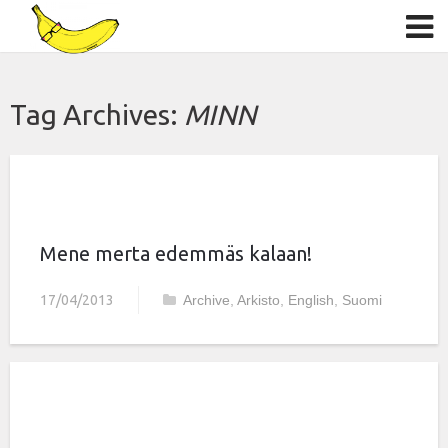
Tag Archives:
MINN
Mene merta edemmäs kalaan!
17/04/2013
Archive
,
Arkisto
,
English
,
Suomi