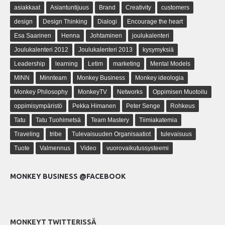
asiakkaat
Asiantuntijuus
Brand
Creativity
customers
design
Design Thinking
Dialogi
Encourage the heart
Esa Saarinen
Henna
Johtaminen
joulukalenteri
Joulukalenteri 2012
Joulukalenteri 2013
kysymyksiä
Leadership
learning
Letim
marketing
Mental Models
MINN
Minnteam
Monkey Business
Monkey ideologia
Monkey Philosophy
MonkeyTV
Networks
Oppimisen Muotoilu
oppimisympäristö
Pekka Himanen
Peter Senge
Rohkeus
Tatu
Tatu Tuohimetsä
Team Mastery
Tiimiakatemia
Traveling
tribe
Tulevaisuuden Organisaatiot
tulevaisuus
Tuote
Valmennus
Video
vuorovaikutussysteemi
MONKEY BUSINESS @FACEBOOK
MONKEYT TWITTERISSÄ