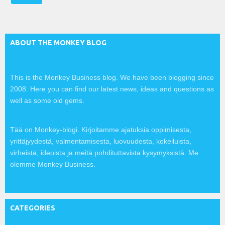
l
:
ABOUT THE MONKEY BLOG
This is the Monkey Business blog. We have been blogging since
2008. Here you can find our latest news, ideas and questions as
well as some old gems.
Tää on Monkey-blogi. Kirjoitamme ajatuksia oppimisesta,
yrittäjyydestä, valmentamisesta, luovuudesta, kokeiluista,
virheistä, ideoista ja meitä pohdituttavista kysymyksistä. Me
olemme Monkey Business.
CATEGORIES