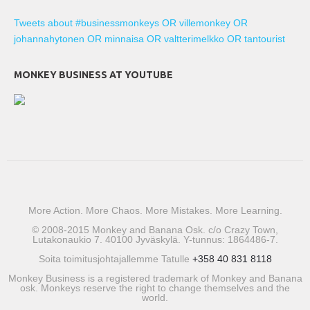
Tweets about #businessmonkeys OR villemonkey OR
johannahytonen OR minnaisa OR valtterimelkko OR tantourist
MONKEY BUSINESS AT YOUTUBE
More Action. More Chaos. More Mistakes. More Learning.
© 2008-2015 Monkey and Banana Osk. c/o Crazy Town,
Lutakonaukio 7. 40100 Jyväskylä. Y-tunnus: 1864486-7.
Soita toimitusjohtajallemme Tatulle
+358 40 831 8118
Monkey Business is a registered trademark of Monkey and Banana
osk. Monkeys reserve the right to change themselves and the
world.