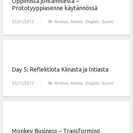
Oppimista johtamisesta –
Prototyyppiasenne käytännössä
25/01/2013
Archive
,
Arkisto
,
English
,
Suomi
Day 5: Reflektiota Kiinasta ja Intiasta
05/12/2012
Archive
,
Arkisto
,
English
,
Suomi
Monkey Business – Transforming