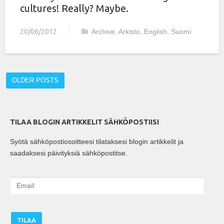
cultures! Really? Maybe.
20/06/2012
Archive
,
Arkisto
,
English
,
Suomi
OLDER POSTS
TILAA BLOGIN ARTIKKELIT SÄHKÖPOSTIISI
Syötä sähköpostiosoitteesi tilataksesi blogin artikkelit ja
saadaksesi päivityksiä sähköpostitse.
E
m
a
i