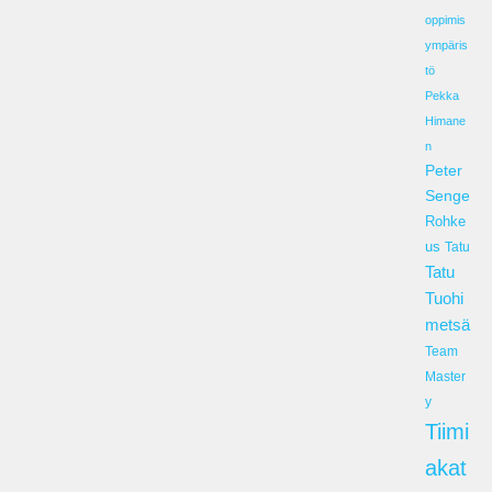
oppimis
ympäris
tö
Pekka
Himane
n
Peter
Senge
Rohke
us
Tatu
Tatu
Tuohi
metsä
Team
Master
y
Tiimi
akat