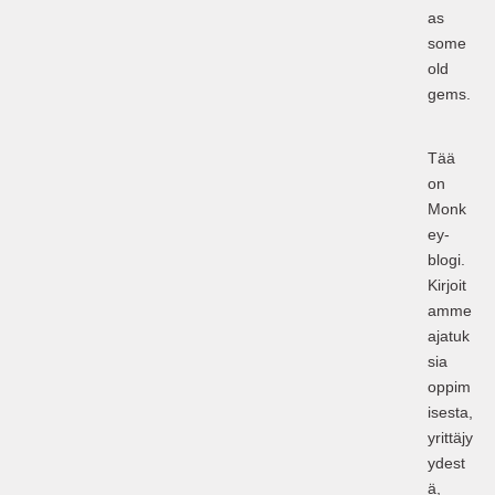
as
some
old
gems.
Tää
on
Monk
ey-
blogi.
Kirjoit
amme
ajatuk
sia
oppim
isesta,
yrittäjy
ydest
ä,