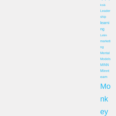
ksiä
Leader
ship
learni
ng
Letim
marketi
ng
Mental
Models
MINN
Minnt
eam
Mo
nk
ey