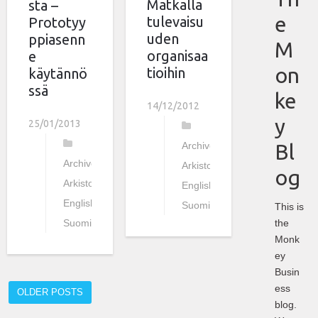
Matkalla
sta –
e
tulevaisu
Prototyy
uden
ppiasenn
M
organisaa
e
on
tioihin
käytännö
ssä
ke
14/12/2012
y
25/01/2013
Bl
Archive
,
Archive
,
Arkisto
,
og
Arkisto
,
English
,
English
,
Suomi
This is
the
Suomi
Monk
ey
Busin
ess
OLDER POSTS
blog.