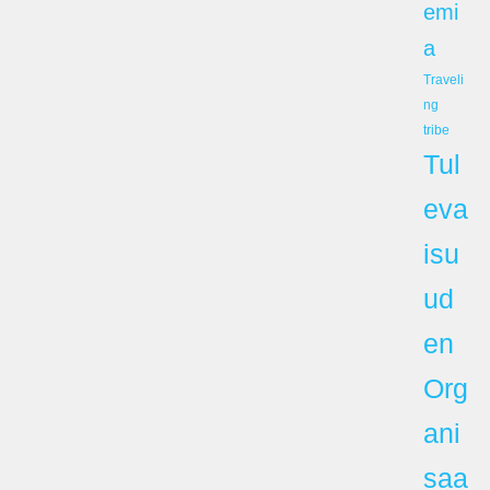
emi
a
Traveli
ng
tribe
Tul
eva
isu
ud
en
Org
ani
saa