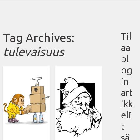
Tag Archives:
Til
aa
tulevaisuus
bl
og
in
art
ikk
eli
t
sä