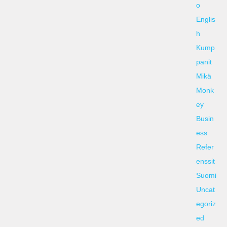
o
Englis
h
Kump
panit
Mikä
Monk
ey
Busin
ess
Refer
enssit
Suomi
Uncat
egoriz
ed