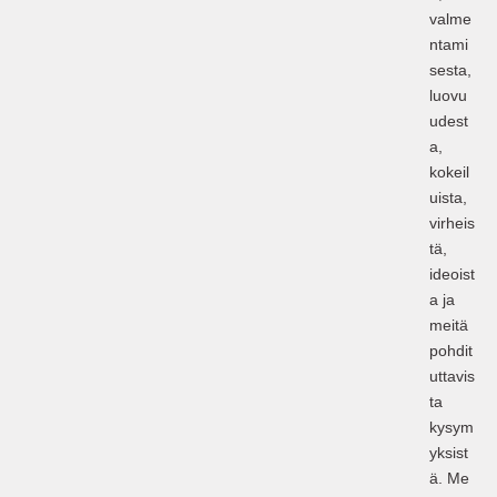
valme
ntami
sesta,
luovu
udest
a,
kokeil
uista,
virheis
tä,
ideoist
a ja
meitä
pohdit
uttavis
ta
kysym
yksist
ä. Me