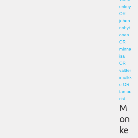
onkey
OR
johan
nahyt
onen
OR
minna
isa
OR
valtter
imelkk
o OR
tantou
rist
M
on
ke