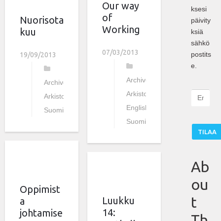
Our way
ksesi
of
Nuorisota
päivity
Working
kuu
ksiä
sähkö
07/03/2013
postits
19/09/2013
e.
Archive
,
Archive
,
Arkisto
,
E
Arkisto
,
m
English
,
Suomi
a
Suomi
i
l
:
Ab
ou
Oppimist
t
Luukku
a
14:
johtamise
Th