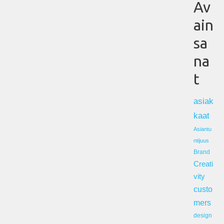
Av
ain
sa
na
t
asiak
kaat
Asiantu
ntijuus
Brand
Creati
vity
custo
mers
design