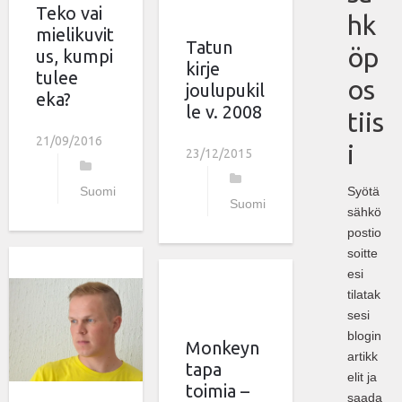
Teko vai
hk
mielikuvit
Tatun
öp
us, kumpi
kirje
tulee
os
joulupukil
eka?
le v. 2008
tiis
21/09/2016
i
23/12/2015
Suomi
Syötä
Suomi
sähkö
postio
soitte
esi
tilatak
sesi
blogin
Monkeyn
artikk
tapa
elit ja
toimia –
saada