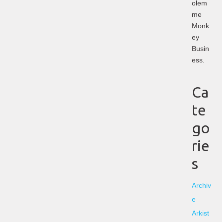
olem
me
Monk
ey
Busin
ess.
Ca
te
go
rie
s
Archiv
e
Arkist