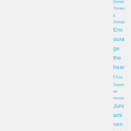
Design
Thinkin
g
Dialogi
Enc
oura
ge
the
hear
t
Esa
Saarin
en
Henna
Joht
ami
nen