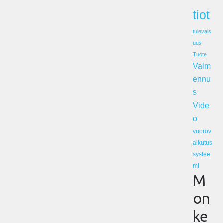
tiot
tulevais
uus
Tuote
Valm
ennu
s
Vide
o
vuorov
aikutus
systee
mi
M
on
ke