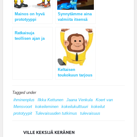
Mainos on hyvä
Synnytämme aina
prototyyppi
valmiita itsensä
johtajia!
Ratkaisuja
teollisen ajan ja
ajattelun
ongelmiin!
Keltaisen
toukokuun tarjous
”Mikä ihmeen
kokeilukulttuuri?”
Tagged under
ihminenplus
Ilkka Kettunen
Jaana Venkula
Koert van
Mensvoort
kokeileminen
kokeilukulttuuri
kokeilut
prototyypit
Tulevaisuuden tutkimus
tulevaisuus
VILLE KEKSIJÄ KERÄNEN