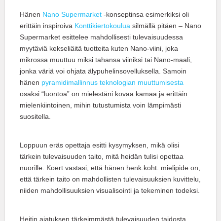
Hänen
Nano Supermarket
-konseptinsa esimerkiksi oli
erittäin inspiroiva
Konttikiertokoulua
silmällä pitäen – Nano
Supermarket esittelee mahdollisesti tulevaisuudessa
myytäviä kekseliäitä tuotteita kuten Nano-viini, joka
mikrossa muuttuu miksi tahansa viiniksi tai Nano-maali,
jonka väriä voi ohjata älypuhelinsovelluksella. Samoin
hänen
pyramidimallinnus teknologian muuttumisesta
osaksi “luontoa” on mielestäni kovaa kamaa ja erittäin
mielenkiintoinen, mihin tutustumista voin lämpimästi
suositella.
Loppuun eräs opettaja esitti kysymyksen, mikä olisi
tärkein tulevaisuuden taito, mitä heidän tulisi opettaa
nuorille. Koert vastasi, että hänen henk.koht. mielipide on,
että tärkein taito on mahdollisten tulevaisuuksien kuvittelu,
niiden mahdollisuuksien visualisointi ja tekeminen todeksi.
Heitin ajatuksen tärkeimmästä tulevaisuuden taidosta