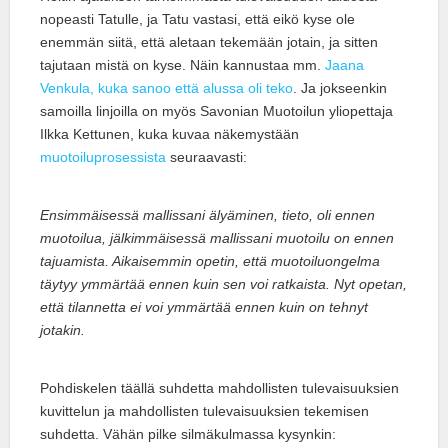
nopeasti Tatulle, ja Tatu vastasi, että eikö kyse ole
enemmän siitä, että aletaan tekemään jotain, ja sitten
tajutaan mistä on kyse. Näin kannustaa mm.
Jaana
Venkula, kuka sanoo että alussa oli teko
. Ja jokseenkin
samoilla linjoilla on myös Savonian Muotoilun yliopettaja
Ilkka Kettunen, kuka kuvaa näkemystään
muotoiluprosessista
seuraavasti:
Ensimmäisessä mallissani älyäminen, tieto, oli ennen
muotoilua, jälkimmäisessä mallissani muotoilu on ennen
tajuamista. Aikaisemmin opetin, että muotoiluongelma
täytyy ymmärtää ennen kuin sen voi ratkaista. Nyt opetan,
että tilannetta ei voi ymmärtää ennen kuin on tehnyt
jotakin.
Pohdiskelen täällä suhdetta mahdollisten tulevaisuuksien
kuvittelun ja mahdollisten tulevaisuuksien tekemisen
suhdetta. Vähän pilke silmäkulmassa kysynkin: