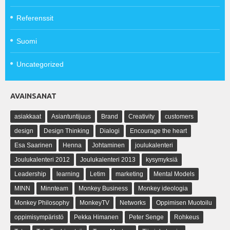
Referenssit
Suomi
Uncategorized
AVAINSANAT
asiakkaat
Asiantuntijuus
Brand
Creativity
customers
design
Design Thinking
Dialogi
Encourage the heart
Esa Saarinen
Henna
Johtaminen
joulukalenteri
Joulukalenteri 2012
Joulukalenteri 2013
kysymyksiä
Leadership
learning
Letim
marketing
Mental Models
MINN
Minnteam
Monkey Business
Monkey ideologia
Monkey Philosophy
MonkeyTV
Networks
Oppimisen Muotoilu
oppimisympäristö
Pekka Himanen
Peter Senge
Rohkeus