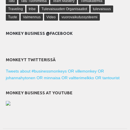
Tatu
Tatu Tuohimetsä
Team Mastery
Tiimiakatemia
Traveling
tribe
Tulevaisuuden Organisaatiot
tulevaisuus
Tuote
Valmennus
Video
vuorovaikutussysteemi
MONKEY BUSINESS @FACEBOOK
MONKEYT TWITTERISSÄ
Tweets about #businessmonkeys OR villemonkey OR
johannahytonen OR minnaisa OR valtterimelkko OR tantourist
MONKEY BUSINESS AT YOUTUBE