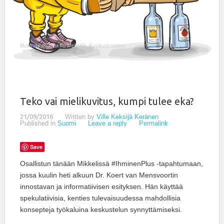
Illustration: Jaakko Mehtälä, Kuvituskonttori
Teko vai mielikuvitus, kumpi tulee eka?
21/09/2016
Written by
Ville Keksijä Keränen
Published in
Suomi
Leave a reply
Permalink
Save
Osallistun tänään Mikkelissä #IhminenPlus -tapahtumaan,
jossa kuulin heti alkuun Dr. Koert van Mensvoortin
innostavan ja informatiivisen esityksen. Hän käyttää
spekulatiivisia, kenties tulevaisuudessa mahdollisia
konsepteja työkaluina keskustelun synnyttämiseksi.