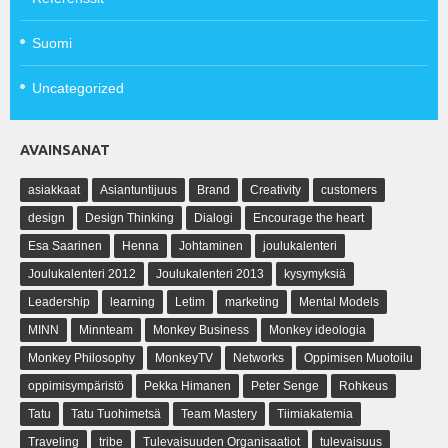
Suomi
Uncategorized
AVAINSANAT
asiakkaat
Asiantuntijuus
Brand
Creativity
customers
design
Design Thinking
Dialogi
Encourage the heart
Esa Saarinen
Henna
Johtaminen
joulukalenteri
Joulukalenteri 2012
Joulukalenteri 2013
kysymyksiä
Leadership
learning
Letim
marketing
Mental Models
MINN
Minnteam
Monkey Business
Monkey ideologia
Monkey Philosophy
MonkeyTV
Networks
Oppimisen Muotoilu
oppimisympäristö
Pekka Himanen
Peter Senge
Rohkeus
Tatu
Tatu Tuohimetsä
Team Mastery
Tiimiakatemia
Traveling
tribe
Tulevaisuuden Organisaatiot
tulevaisuus