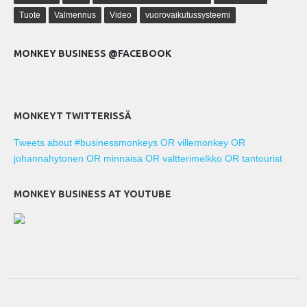
Tuote
Valmennus
Video
vuorovaikutussysteemi
MONKEY BUSINESS @FACEBOOK
MONKEYT TWITTERISSÄ
Tweets about #businessmonkeys OR villemonkey OR
johannahytonen OR minnaisa OR valtterimelkko OR tantourist
MONKEY BUSINESS AT YOUTUBE