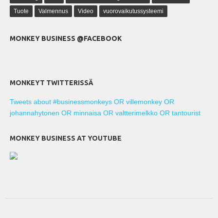
Tuote
Valmennus
Video
vuorovaikutussysteemi
MONKEY BUSINESS @FACEBOOK
MONKEYT TWITTERISSÄ
Tweets about #businessmonkeys OR villemonkey OR
johannahytonen OR minnaisa OR valtterimelkko OR tantourist
MONKEY BUSINESS AT YOUTUBE