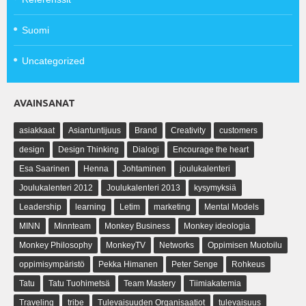
Suomi
Uncategorized
AVAINSANAT
asiakkaat
Asiantuntijuus
Brand
Creativity
customers
design
Design Thinking
Dialogi
Encourage the heart
Esa Saarinen
Henna
Johtaminen
joulukalenteri
Joulukalenteri 2012
Joulukalenteri 2013
kysymyksiä
Leadership
learning
Letim
marketing
Mental Models
MINN
Minnteam
Monkey Business
Monkey ideologia
Monkey Philosophy
MonkeyTV
Networks
Oppimisen Muotoilu
oppimisympäristö
Pekka Himanen
Peter Senge
Rohkeus
Tatu
Tatu Tuohimetsä
Team Mastery
Tiimiakatemia
Traveling
tribe
Tulevaisuuden Organisaatiot
tulevaisuus