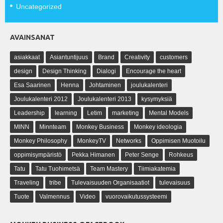
Uncategorized
AVAINSANAT
asiakkaat
Asiantuntijuus
Brand
Creativity
customers
design
Design Thinking
Dialogi
Encourage the heart
Esa Saarinen
Henna
Johtaminen
joulukalenteri
Joulukalenteri 2012
Joulukalenteri 2013
kysymyksiä
Leadership
learning
Letim
marketing
Mental Models
MINN
Minnteam
Monkey Business
Monkey ideologia
Monkey Philosophy
MonkeyTV
Networks
Oppimisen Muotoilu
oppimisympäristö
Pekka Himanen
Peter Senge
Rohkeus
Tatu
Tatu Tuohimetsä
Team Mastery
Tiimiakatemia
Traveling
tribe
Tulevaisuuden Organisaatiot
tulevaisuus
Tuote
Valmennus
Video
vuorovaikutussysteemi