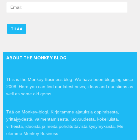
E
m
a
i
l
:
ABOUT THE MONKEY BLOG
This is the Monkey Business blog. We have been blogging since
2008. Here you can find our latest news, ideas and questions as
well as some old gems.
Tää on Monkey-blogi. Kirjoitamme ajatuksia oppimisesta,
yrittäjyydestä, valmentamisesta, luovuudesta, kokeiluista,
virheistä, ideoista ja meitä pohdituttavista kysymyksistä. Me
olemme Monkey Business.