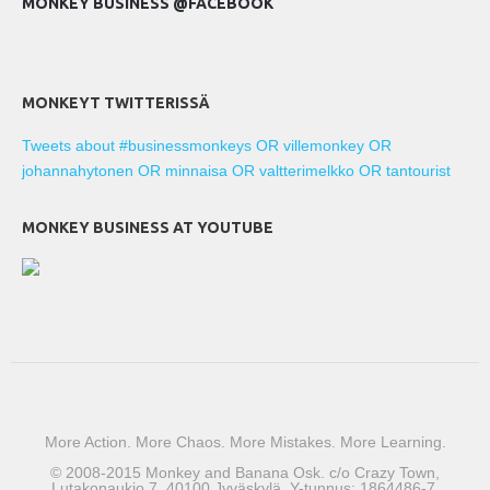
MONKEY BUSINESS @FACEBOOK
MONKEYT TWITTERISSÄ
Tweets about #businessmonkeys OR villemonkey OR
johannahytonen OR minnaisa OR valtterimelkko OR tantourist
MONKEY BUSINESS AT YOUTUBE
More Action. More Chaos. More Mistakes. More Learning.
© 2008-2015 Monkey and Banana Osk. c/o Crazy Town,
Lutakonaukio 7. 40100 Jyväskylä. Y-tunnus: 1864486-7.