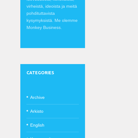
virheistä, ideoista ja meitä
pohdituttavista
kysymyksistä. Me olemme
Monkey Business.
CATEGORIES
Archive
Arkisto
English