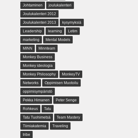
Johtaminen
joulukalenteri
Joulukalenteri 2012
Joulukalenteri 2013
kysymyksiä
Leadership
learning
Letim
marketing
Mental Models
MINN
Minnteam
Monkey Business
Monkey ideologia
Monkey Philosophy
MonkeyTV
Networks
Oppimisen Muotoilu
oppimisympäristö
Pekka Himanen
Peter Senge
Rohkeus
Tatu
Tatu Tuohimetsä
Team Mastery
Tiimiakatemia
Traveling
tribe