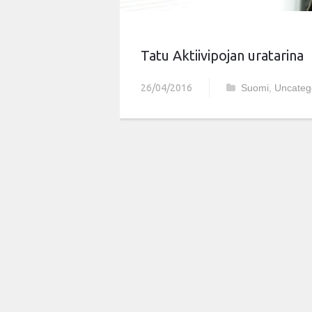
Tatu Aktiivipojan uratarina
26/04/2016
Suomi
,
Uncateg