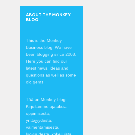
ABOUT THE MONKEY
BLOG
This is the Monkey
Business blog. We have
been blogging since 2008.
Here you can find our
latest news, ideas and
questions as well as some
old gems.
Tää on Monkey-blogi.
Kirjoitamme ajatuksia
oppimisesta,
yrittäjyydestä,
valmentamisesta,
luovuudesta, kokeiluista,