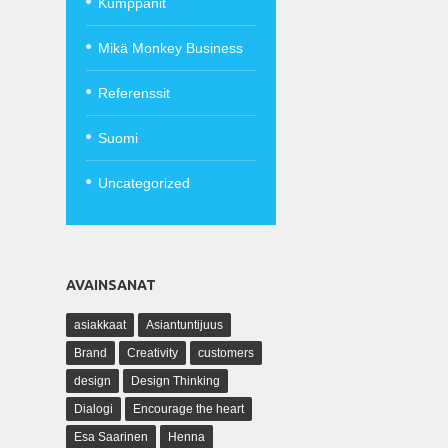
Kumppanit
Mikä Monkey Business
Referenssit
Suomi
Uncategorized
AVAINSANAT
asiakkaat
Asiantuntijuus
Brand
Creativity
customers
design
Design Thinking
Dialogi
Encourage the heart
Esa Saarinen
Henna