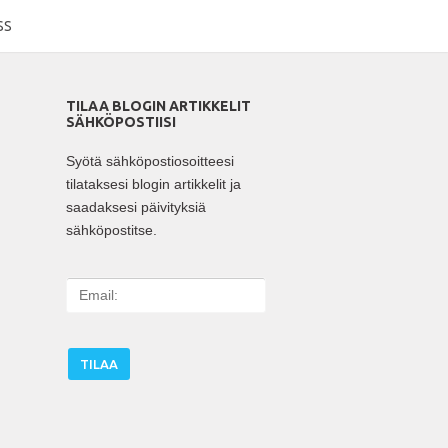
SS
TILAA BLOGIN ARTIKKELIT
SÄHKÖPOSTIISI
Syötä sähköpostiosoitteesi
tilataksesi blogin artikkelit ja
saadaksesi päivityksiä
sähköpostitse.
E
m
a
i
l
: