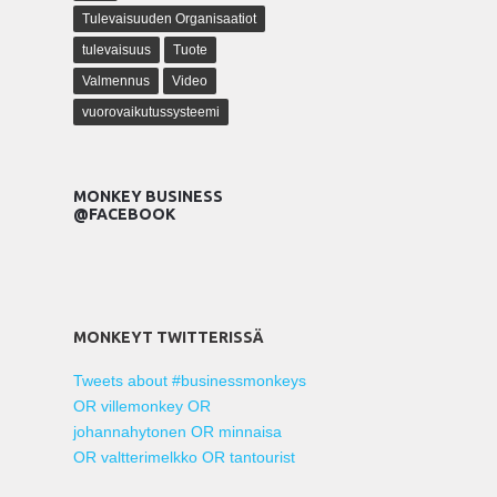
Tulevaisuuden Organisaatiot
tulevaisuus
Tuote
Valmennus
Video
vuorovaikutussysteemi
MONKEY BUSINESS
@FACEBOOK
MONKEYT TWITTERISSÄ
Tweets about #businessmonkeys
OR villemonkey OR
johannahytonen OR minnaisa
OR valtterimelkko OR tantourist