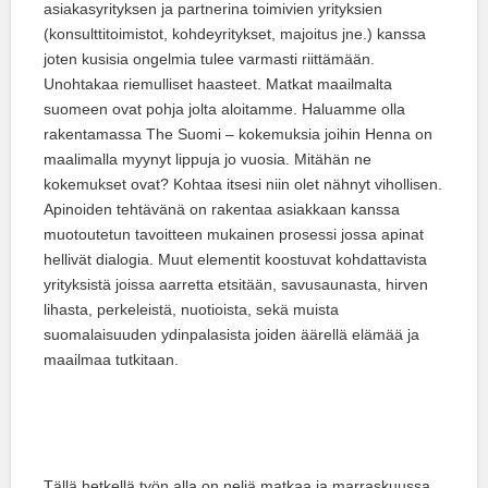
asiakasyrityksen ja partnerina toimivien yrityksien
(konsulttitoimistot, kohdeyritykset, majoitus jne.) kanssa
joten kusisia ongelmia tulee varmasti riittämään.
Unohtakaa riemulliset haasteet. Matkat maailmalta
suomeen ovat pohja jolta aloitamme. Haluamme olla
rakentamassa The Suomi – kokemuksia joihin Henna on
maalimalla myynyt lippuja jo vuosia. Mitähän ne
kokemukset ovat? Kohtaa itsesi niin olet nähnyt vihollisen.
Apinoiden tehtävänä on rakentaa asiakkaan kanssa
muotoutetun tavoitteen mukainen prosessi jossa apinat
hellivät dialogia. Muut elementit koostuvat kohdattavista
yrityksistä joissa aarretta etsitään, savusaunasta, hirven
lihasta, perkeleistä, nuotioista, sekä muista
suomalaisuuden ydinpalasista joiden äärellä elämää ja
maailmaa tutkitaan.
Tällä hetkellä työn alla on neljä matkaa ja marraskuussa