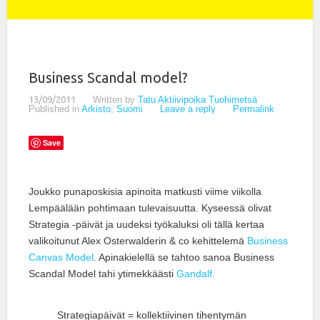
Business Scandal model?
13/09/2011
Written by
Tatu Aktiivipoika Tuohimetsä
Published in
Arkisto
,
Suomi
Leave a reply
Permalink
Save
Joukko punaposkisia apinoita matkusti viime viikolla
Lempäälään pohtimaan tulevaisuutta. Kyseessä olivat
Strategia -päivät ja uudeksi työkaluksi oli tällä kertaa
valikoitunut Alex Osterwalderin & co kehittelemä
Business
Canvas Model
. Apinakielellä se tahtoo sanoa Business
Scandal Model tahi ytimekkäästi
Gandalf.
Strategiapäivät = kollektiivinen tihentymän