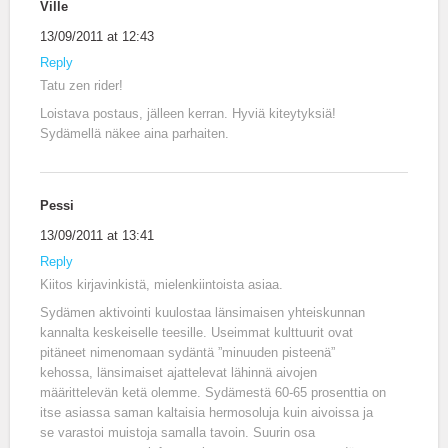
Ville
13/09/2011 at 12:43
Reply
Tatu zen rider!
Loistava postaus, jälleen kerran. Hyviä kiteytyksiä!
Sydämellä näkee aina parhaiten.
Pessi
13/09/2011 at 13:41
Reply
Kiitos kirjavinkistä, mielenkiintoista asiaa.
Sydämen aktivointi kuulostaa länsimaisen yhteiskunnan
kannalta keskeiselle teesille. Useimmat kulttuurit ovat
pitäneet nimenomaan sydäntä ”minuuden pisteenä”
kehossa, länsimaiset ajattelevat lähinnä aivojen
määrittelevän ketä olemme. Sydämestä 60-65 prosenttia on
itse asiassa saman kaltaisia hermosoluja kuin aivoissa ja
se varastoi muistoja samalla tavoin. Suurin osa