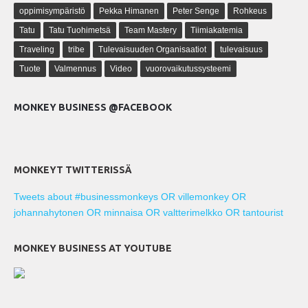
oppimisympäristö
Pekka Himanen
Peter Senge
Rohkeus
Tatu
Tatu Tuohimetsä
Team Mastery
Tiimiakatemia
Traveling
tribe
Tulevaisuuden Organisaatiot
tulevaisuus
Tuote
Valmennus
Video
vuorovaikutussysteemi
MONKEY BUSINESS @FACEBOOK
MONKEYT TWITTERISSÄ
Tweets about #businessmonkeys OR villemonkey OR
johannahytonen OR minnaisa OR valtterimelkko OR tantourist
MONKEY BUSINESS AT YOUTUBE