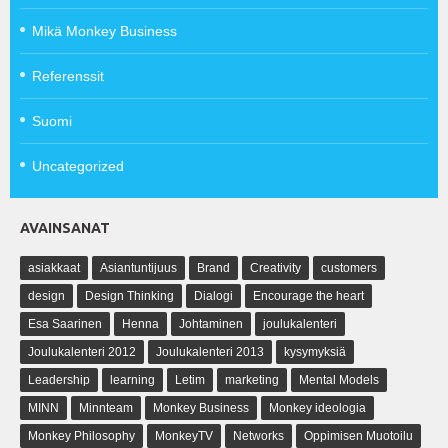
Mikä Monkey Business
Referenssit
Suomi
Uncategorized
AVAINSANAT
asiakkaat
Asiantuntijuus
Brand
Creativity
customers
design
Design Thinking
Dialogi
Encourage the heart
Esa Saarinen
Henna
Johtaminen
joulukalenteri
Joulukalenteri 2012
Joulukalenteri 2013
kysymyksiä
Leadership
learning
Letim
marketing
Mental Models
MINN
Minnteam
Monkey Business
Monkey ideologia
Monkey Philosophy
MonkeyTV
Networks
Oppimisen Muotoilu