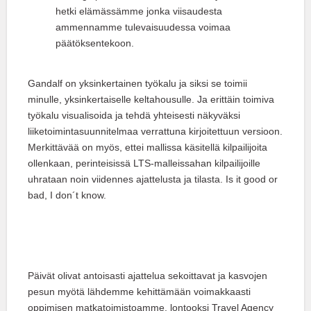
hetki elämässämme jonka viisaudesta
ammennamme tulevaisuudessa voimaa
päätöksentekoon.
Gandalf on yksinkertainen työkalu ja siksi se toimii
minulle, yksinkertaiselle keltahousulle. Ja erittäin toimiva
työkalu visualisoida ja tehdä yhteisesti näkyväksi
liiketoimintasuunnitelmaa verrattuna kirjoitettuun versioon.
Merkittävää on myös, ettei mallissa käsitellä kilpailijoita
ollenkaan, perinteisissä LTS-malleissahan kilpailijoille
uhrataan noin viidennes ajattelusta ja tilasta. Is it good or
bad, I don´t know.
Päivät olivat antoisasti ajattelua sekoittavat ja kasvojen
pesun myötä lähdemme kehittämään voimakkaasti
oppimisen matkatoimistoamme, lontooksi Travel Agency