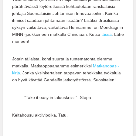
pärähtävässä löytöretkessä kohtautetaan ranskalaisia
johtajia Suomalaisiin Johtamisen Innovaatioihin. Kuinka
ihmiset saadaan johtamaan itseään? Lisäksi Brasiliassa
syksyn vaikuttava, vaikuttava Hennamme, on Mondragnin
MINN -joukkoineen matkalla Chindiaan. Kutsu
tässä
. Lähe
meneen!
Jotain tällaista, kohti suurta ja tuntematonta olemme
matkalla. Matkaoppaanamme esimerkiksi
Matkanopas -
kirja
. Jonka yksinkertaisen tappavan tehokkaita työkaluja
on hyvä käyttää Gandalfin jatkotyöstössä. Suosittelen!
”Take it easy in talouskriisi.” -Stepa-
Keltahousu aktiivipoika, Tatu.