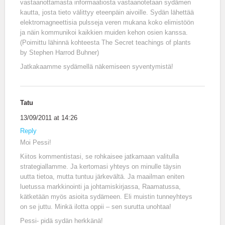
vastaanottamasta informaatiosta vastaanotetaan sydämen
kautta, josta tieto välittyy eteenpäin aivoille. Sydän lähettää
elektromagneettisia pulsseja veren mukana koko elimistöön
ja näin kommunikoi kaikkien muiden kehon osien kanssa.
(Poimittu lähinnä kohteesta The Secret teachings of plants
by Stephen Harrod Buhner)
Jatkakaamme sydämellä näkemiseen syventymistä!
Tatu
13/09/2011 at 14:26
Reply
Moi Pessi!
Kiitos kommentistasi, se rohkaisee jatkamaan valitulla
strategiallamme. Ja kertomasi yhteys on minulle täysin
uutta tietoa, mutta tuntuu järkevältä. Ja maailman eniten
luetussa markkinointi ja johtamiskirjassa, Raamatussa,
kätketään myös asioita sydämeen. Eli muistin tunneyhteys
on se juttu. Minkä ilotta oppii – sen surutta unohtaa!
Pessi- pidä sydän herkkänä!