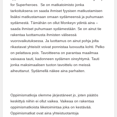
for Superheroes. Se on matkatoimisto jonka
tarkoituksena on saada ihmiset fyysisen matkustamisen
lisäksi matkustamaan omaan sydämeensä ja puhumaan
sydämestä. Tämähän on ollut Monkeyn ydintä aina –
saada ihmiset puhumaan sydämestään. Se on ainut tie
rakentaa luottamusta ihmisten välisessä
vuorovaikutuksessa. Ja luottamus on ainut pohja jolta
rikastavat yhteisöt voivat ponnistaa luovuutta kohti. Pelko
on pelattava pois. Tavoitteena on parantaa maailmaa
vaivaava tauti, kadonneen sydämen oireyhtymä. Tauti
jonka maksimaalisen tuoton tavoittelu on meissä
aiheuttanut. Sydämellä näkee aina parhaiten.
Oppimismatkoja olemme järjestäneet jo, joten päätös
keskittyä niihin ei ollut vaikea. Vaikeaa on rakentaa
oppimismatkoista liiketoimintaa joka on kestävää.
Oppimismatkat ovat aina yhteistuotantoja