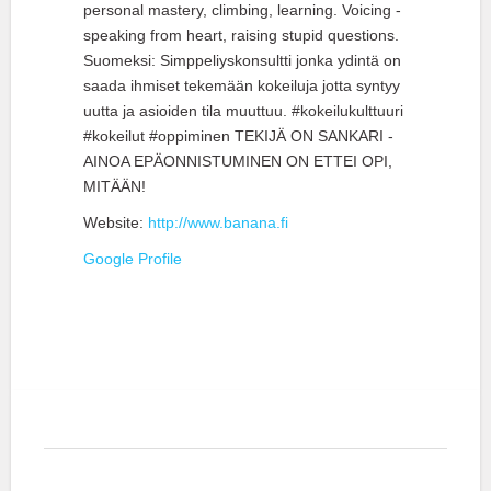
personal mastery, climbing, learning. Voicing -
speaking from heart, raising stupid questions.
Suomeksi: Simppeliyskonsultti jonka ydintä on
saada ihmiset tekemään kokeiluja jotta syntyy
uutta ja asioiden tila muuttuu. #kokeilukulttuuri
#kokeilut #oppiminen TEKIJÄ ON SANKARI -
AINOA EPÄONNISTUMINEN ON ETTEI OPI,
MITÄÄN!
Website:
http://www.banana.fi
Google Profile