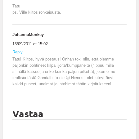
Tatu
ps. Ville kiitos rohkaisusta.
JohannaMonkey
13/09/2011 at 15:02
Reply
Tatu! Kiitos, hyvä postaus! Onhan toki niin, että olemme
paljonkin pohtineet kilpailijoita/kumppaneita (riippuu millä
silmällä katsoo ja onko kuinka paljon pilkettä), joten ei ne
irrallisia tästä Gandalfista ole 🙂 Hienosti olet kiteyttänyt
kaikki puheet, unelmat ja intohimot tähän kirjoitukseen!
Vastaa