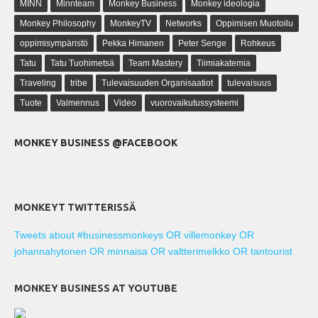
MINN
Minnteam
Monkey Business
Monkey ideologia
Monkey Philosophy
MonkeyTV
Networks
Oppimisen Muotoilu
oppimisympäristö
Pekka Himanen
Peter Senge
Rohkeus
Tatu
Tatu Tuohimetsä
Team Mastery
Tiimiakatemia
Traveling
tribe
Tulevaisuuden Organisaatiot
tulevaisuus
Tuote
Valmennus
Video
vuorovaikutussysteemi
MONKEY BUSINESS @FACEBOOK
MONKEYT TWITTERISSÄ
Tweets about #businessmonkeys OR villemonkey OR
johannahytonen OR minnaisa OR valtterimelkko OR tantourist
MONKEY BUSINESS AT YOUTUBE