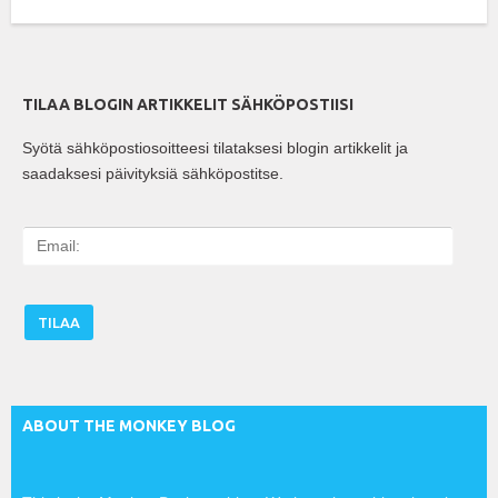
TILAA BLOGIN ARTIKKELIT SÄHKÖPOSTIISI
Syötä sähköpostiosoitteesi tilataksesi blogin artikkelit ja
saadaksesi päivityksiä sähköpostitse.
E
m
a
i
l
:
ABOUT THE MONKEY BLOG