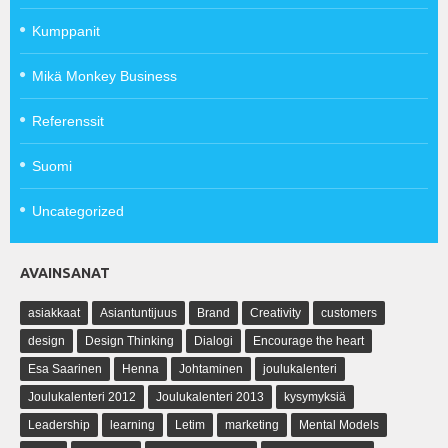
Kumppanit
Mikä Monkey Business
Referenssit
Suomi
Uncategorized
AVAINSANAT
asiakkaat
Asiantuntijuus
Brand
Creativity
customers
design
Design Thinking
Dialogi
Encourage the heart
Esa Saarinen
Henna
Johtaminen
joulukalenteri
Joulukalenteri 2012
Joulukalenteri 2013
kysymyksiä
Leadership
learning
Letim
marketing
Mental Models