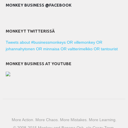
MONKEY BUSINESS @FACEBOOK
MONKEYT TWITTERISSÄ
Tweets about #businessmonkeys OR villemonkey OR
johannahytonen OR minnaisa OR valtterimelkko OR tantourist
MONKEY BUSINESS AT YOUTUBE
More Action. More Chaos. More Mistakes. More Learning.
© 2008-2015 Monkey and Banana Osk. c/o Crazy Town,