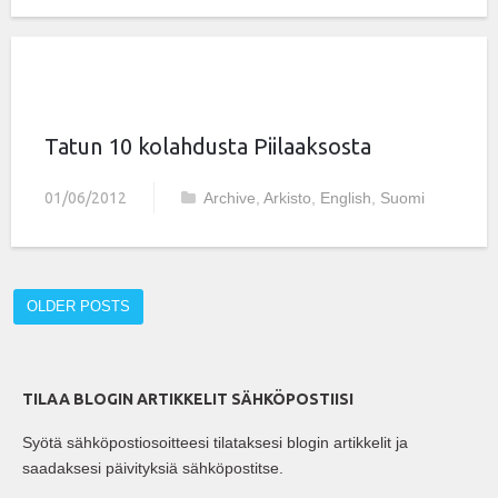
Tatun 10 kolahdusta Piilaaksosta
01/06/2012
Archive
,
Arkisto
,
English
,
Suomi
OLDER POSTS
TILAA BLOGIN ARTIKKELIT SÄHKÖPOSTIISI
Syötä sähköpostiosoitteesi tilataksesi blogin artikkelit ja
saadaksesi päivityksiä sähköpostitse.