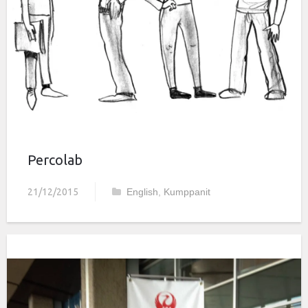
Percolab
21/12/2015
English
,
Kumppanit