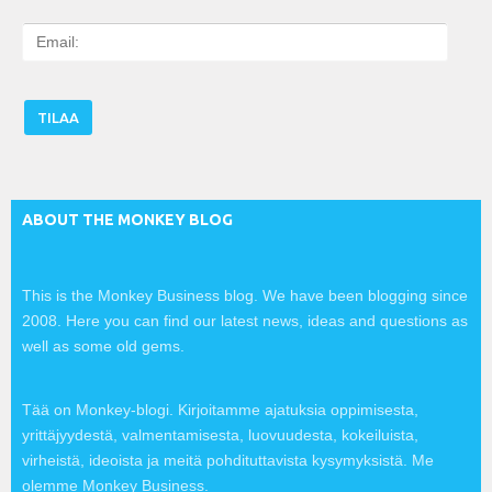
E
m
a
i
l
:
ABOUT THE MONKEY BLOG
This is the Monkey Business blog. We have been blogging since
2008. Here you can find our latest news, ideas and questions as
well as some old gems.
Tää on Monkey-blogi. Kirjoitamme ajatuksia oppimisesta,
yrittäjyydestä, valmentamisesta, luovuudesta, kokeiluista,
virheistä, ideoista ja meitä pohdituttavista kysymyksistä. Me
olemme Monkey Business.