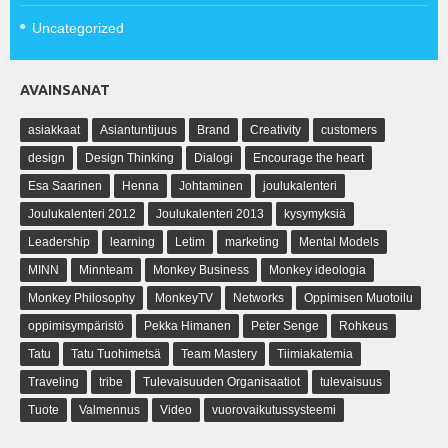
Uncategorized
AVAINSANAT
asiakkaat
Asiantuntijuus
Brand
Creativity
customers
design
Design Thinking
Dialogi
Encourage the heart
Esa Saarinen
Henna
Johtaminen
joulukalenteri
Joulukalenteri 2012
Joulukalenteri 2013
kysymyksiä
Leadership
learning
Letim
marketing
Mental Models
MINN
Minnteam
Monkey Business
Monkey ideologia
Monkey Philosophy
MonkeyTV
Networks
Oppimisen Muotoilu
oppimisympäristö
Pekka Himanen
Peter Senge
Rohkeus
Tatu
Tatu Tuohimetsä
Team Mastery
Tiimiakatemia
Traveling
tribe
Tulevaisuuden Organisaatiot
tulevaisuus
Tuote
Valmennus
Video
vuorovaikutussysteemi