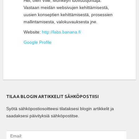
Hei, olen Ville, Monkeyn luovuusjohtaja.
Vastaan meidän websivujen kehittämisestä,
uusien konseptien kehittämisestä, prosessien
mallintamisesta, valokuvauksesta jne.
Website:
http://labs.banana.fi
Google Profile
TILAA BLOGIN ARTIKKELIT SÄHKÖPOSTIISI
Syötä sähköpostiosoitteesi tilataksesi blogin artikkelit ja
saadaksesi päivityksiä sähköpostitse.
E