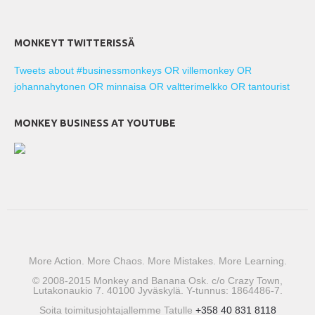
MONKEYT TWITTERISSÄ
Tweets about #businessmonkeys OR villemonkey OR
johannahytonen OR minnaisa OR valtterimelkko OR tantourist
MONKEY BUSINESS AT YOUTUBE
More Action. More Chaos. More Mistakes. More Learning.
© 2008-2015 Monkey and Banana Osk. c/o Crazy Town,
Lutakonaukio 7. 40100 Jyväskylä. Y-tunnus: 1864486-7.
Soita toimitusjohtajallemme Tatulle
+358 40 831 8118