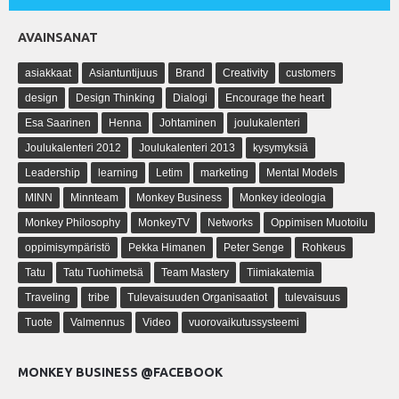
AVAINSANAT
asiakkaat
Asiantuntijuus
Brand
Creativity
customers
design
Design Thinking
Dialogi
Encourage the heart
Esa Saarinen
Henna
Johtaminen
joulukalenteri
Joulukalenteri 2012
Joulukalenteri 2013
kysymyksiä
Leadership
learning
Letim
marketing
Mental Models
MINN
Minnteam
Monkey Business
Monkey ideologia
Monkey Philosophy
MonkeyTV
Networks
Oppimisen Muotoilu
oppimisympäristö
Pekka Himanen
Peter Senge
Rohkeus
Tatu
Tatu Tuohimetsä
Team Mastery
Tiimiakatemia
Traveling
tribe
Tulevaisuuden Organisaatiot
tulevaisuus
Tuote
Valmennus
Video
vuorovaikutussysteemi
MONKEY BUSINESS @FACEBOOK