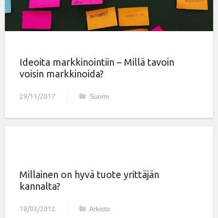
Ideoita markkinointiin – Millä tavoin
voisin markkinoida?
29/11/2017
Suomi
Millainen on hyvä tuote yrittäjän
kannalta?
18/03/2012
Arkisto