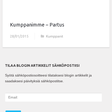
Kumppanimme – Partus
28/01/2015
Kumppanit
TILAA BLOGIN ARTIKKELIT SÄHKÖPOSTIISI
Syötä sähköpostiosoitteesi tilataksesi blogin artikkelit ja
saadaksesi päivityksiä sähköpostitse.
E
m
a