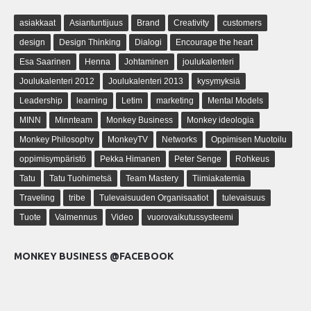
asiakkaat
Asiantuntijuus
Brand
Creativity
customers
design
Design Thinking
Dialogi
Encourage the heart
Esa Saarinen
Henna
Johtaminen
joulukalenteri
Joulukalenteri 2012
Joulukalenteri 2013
kysymyksiä
Leadership
learning
Letim
marketing
Mental Models
MINN
Minnteam
Monkey Business
Monkey ideologia
Monkey Philosophy
MonkeyTV
Networks
Oppimisen Muotoilu
oppimisympäristö
Pekka Himanen
Peter Senge
Rohkeus
Tatu
Tatu Tuohimetsä
Team Mastery
Tiimiakatemia
Traveling
tribe
Tulevaisuuden Organisaatiot
tulevaisuus
Tuote
Valmennus
Video
vuorovaikutussysteemi
MONKEY BUSINESS @FACEBOOK