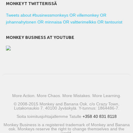
MONKEYT TWITTERISSÄ
Tweets about #businessmonkeys OR villemonkey OR
johannahytonen OR minnaisa OR valtterimelkko OR tantourist
MONKEY BUSINESS AT YOUTUBE
More Action. More Chaos. More Mistakes. More Learning.
© 2008-2015 Monkey and Banana Osk. c/o Crazy Town,
Lutakonaukio 7. 40100 Jyväskylä. Y-tunnus: 1864486-7.
Soita toimitusjohtajallemme Tatulle
+358 40 831 8118
Monkey Business is a registered trademark of Monkey and Banana
osk. Monkeys reserve the right to change themselves and the
world.