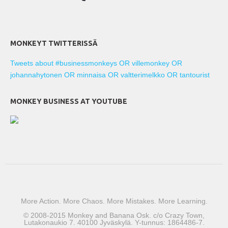
MONKEYT TWITTERISSÄ
Tweets about #businessmonkeys OR villemonkey OR
johannahytonen OR minnaisa OR valtterimelkko OR tantourist
MONKEY BUSINESS AT YOUTUBE
More Action. More Chaos. More Mistakes. More Learning.
© 2008-2015 Monkey and Banana Osk. c/o Crazy Town,
Lutakonaukio 7. 40100 Jyväskylä. Y-tunnus: 1864486-7.