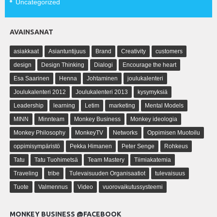
Uncategorized
AVAINSANAT
asiakkaat
Asiantuntijuus
Brand
Creativity
customers
design
Design Thinking
Dialogi
Encourage the heart
Esa Saarinen
Henna
Johtaminen
joulukalenteri
Joulukalenteri 2012
Joulukalenteri 2013
kysymyksiä
Leadership
learning
Letim
marketing
Mental Models
MINN
Minnteam
Monkey Business
Monkey ideologia
Monkey Philosophy
MonkeyTV
Networks
Oppimisen Muotoilu
oppimisympäristö
Pekka Himanen
Peter Senge
Rohkeus
Tatu
Tatu Tuohimetsä
Team Mastery
Tiimiakatemia
Traveling
tribe
Tulevaisuuden Organisaatiot
tulevaisuus
Tuote
Valmennus
Video
vuorovaikutussysteemi
MONKEY BUSINESS @FACEBOOK