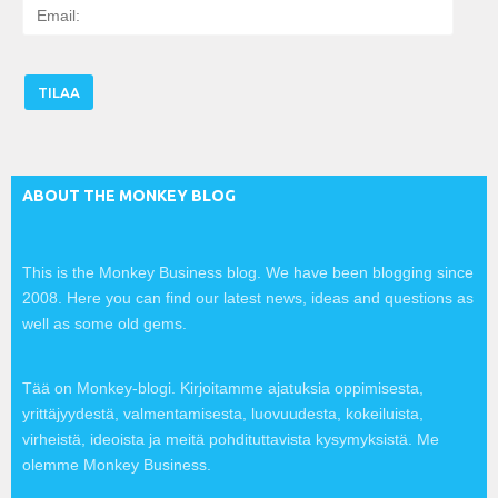
E
m
a
i
l
:
ABOUT THE MONKEY BLOG
This is the Monkey Business blog. We have been blogging since
2008. Here you can find our latest news, ideas and questions as
well as some old gems.
Tää on Monkey-blogi. Kirjoitamme ajatuksia oppimisesta,
yrittäjyydestä, valmentamisesta, luovuudesta, kokeiluista,
virheistä, ideoista ja meitä pohdituttavista kysymyksistä. Me
olemme Monkey Business.