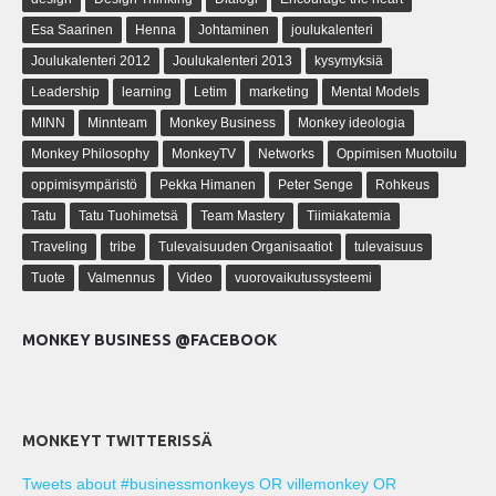
Esa Saarinen
Henna
Johtaminen
joulukalenteri
Joulukalenteri 2012
Joulukalenteri 2013
kysymyksiä
Leadership
learning
Letim
marketing
Mental Models
MINN
Minnteam
Monkey Business
Monkey ideologia
Monkey Philosophy
MonkeyTV
Networks
Oppimisen Muotoilu
oppimisympäristö
Pekka Himanen
Peter Senge
Rohkeus
Tatu
Tatu Tuohimetsä
Team Mastery
Tiimiakatemia
Traveling
tribe
Tulevaisuuden Organisaatiot
tulevaisuus
Tuote
Valmennus
Video
vuorovaikutussysteemi
MONKEY BUSINESS @FACEBOOK
MONKEYT TWITTERISSÄ
Tweets about #businessmonkeys OR villemonkey OR