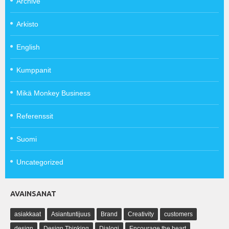
Archive
Arkisto
English
Kumppanit
Mikä Monkey Business
Referenssit
Suomi
Uncategorized
AVAINSANAT
asiakkaat
Asiantuntijuus
Brand
Creativity
customers
design
Design Thinking
Dialogi
Encourage the heart