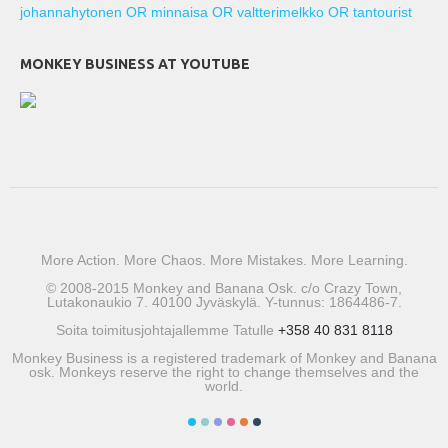
johannahytonen OR minnaisa OR valtterimelkko OR tantourist
MONKEY BUSINESS AT YOUTUBE
More Action. More Chaos. More Mistakes. More Learning.
© 2008-2015 Monkey and Banana Osk. c/o Crazy Town,
Lutakonaukio 7. 40100 Jyväskylä. Y-tunnus: 1864486-7.
Soita toimitusjohtajallemme Tatulle
+358 40 831 8118
Monkey Business is a registered trademark of Monkey and Banana
osk. Monkeys reserve the right to change themselves and the
world.