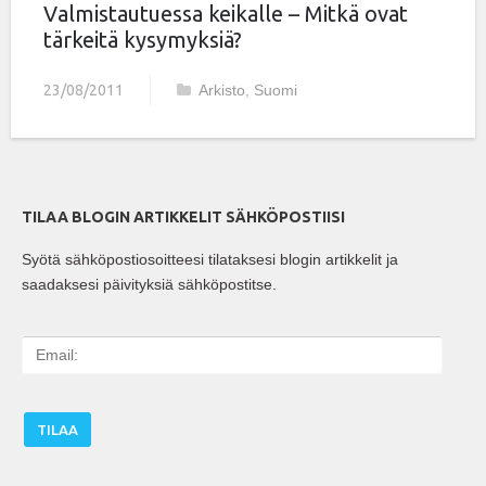
Valmistautuessa keikalle – Mitkä ovat
tärkeitä kysymyksiä?
23/08/2011
Arkisto
,
Suomi
TILAA BLOGIN ARTIKKELIT SÄHKÖPOSTIISI
Syötä sähköpostiosoitteesi tilataksesi blogin artikkelit ja
saadaksesi päivityksiä sähköpostitse.
E
m
a
i
l
: