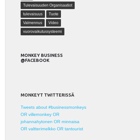
Tulevaisuuden Organisaatiot
tulevaisuus
Tuote
Valmennus
Video
vuorovaikutussysteemi
MONKEY BUSINESS
@FACEBOOK
MONKEYT TWITTERISSÄ
Tweets about #businessmonkeys
OR villemonkey OR
johannahytonen OR minnaisa
OR valtterimelkko OR tantourist