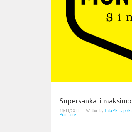
Supersankari maksimoi
16/11/2011
Written by
Tatu Aktiivipoi
Permalink