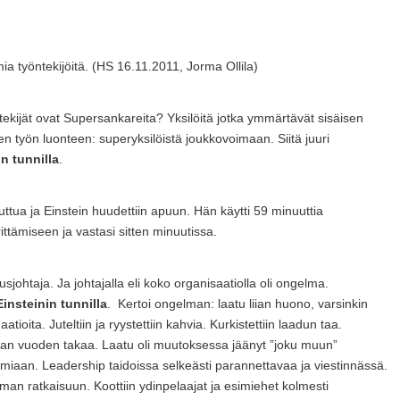
a työntekijöitä. (HS 16.11.2011, Jorma Ollila)
tekijät ovat Supersankareita? Yksilöitä jotka ymmärtävät sisäisen
en työn luonteen: superyksilöistä joukkovoimaan. Siitä juuri
in tunnilla
.
ttua ja Einstein huudettiin apuun. Hän käytti 59 minuuttia
tämiseen ja vastasi sitten minuutissa.
tusjohtaja. Ja johtajalla eli koko organisaatiolla oli ongelma.
Einsteinin tunnilla
. Kertoi ongelman: laatu liian huono, varsinkin
atioita. Juteltiin ja ryystettiin kahvia. Kurkistettiin laadun taa.
an vuoden takaa. Laatu oli muutoksessa jäänyt ”joku muun”
mmiaan. Leadership taidoissa selkeästi parannettavaa ja viestinnässä.
man ratkaisuun. Koottiin ydinpelaajat ja esimiehet kolmesti