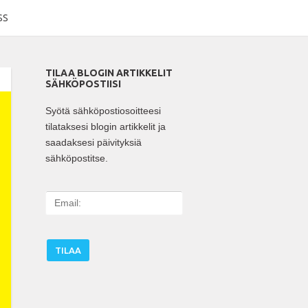
SS
TILAA BLOGIN ARTIKKELIT
SÄHKÖPOSTIISI
Syötä sähköpostiosoitteesi
tilataksesi blogin artikkelit ja
saadaksesi päivityksiä
sähköpostitse.
E
m
a
i
l
: