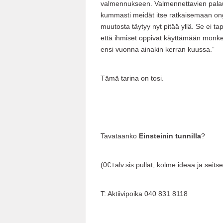
valmennukseen. Valmennettavien palaute
kummasti meidät itse ratkaisemaan on
muutosta täytyy nyt pitää yllä. Se ei 
että ihmiset oppivat käyttämään monkey 
ensi vuonna ainakin kerran kuussa.”
Tämä tarina on tosi.
Tavataanko
Einsteinin tunnilla
?
(0€+alv.sis pullat, kolme ideaa ja se
T: Aktiivipoika 040 831 8118