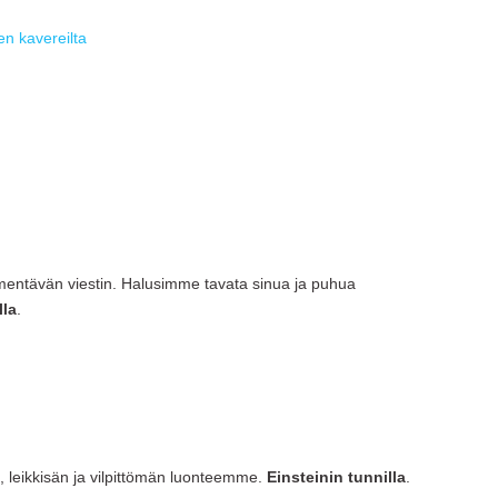
n kavereilta
mentävän viestin. Halusimme tavata sinua ja puhua
lla
.
n, leikkisän ja vilpittömän luonteemme.
Einsteinin tunnilla
.