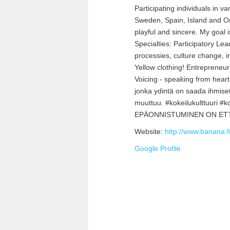
Participating individuals in 
Sweden, Spain, Island and Om
playful and sincere. My goal i
Specialties: Participatory L
processies, culture change, i
Yellow clothing! Entrepreneur
Voicing - speaking from heart
jonka ydintä on saada ihmiset 
muuttuu. #kokeilukulttuuri 
EPÄONNISTUMINEN ON ETTE
Website:
http://www.banana.f
Google Profile