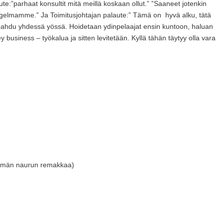
:”parhaat konsultit mitä meillä koskaan ollut.” ”Saaneet jotenkin
gelmamme.” Ja Toimitusjohtajan palaute:” Tämä on hyvä alku, tätä
tapahdu yhdessä yössä. Hoidetaan ydinpelaajat ensin kuntoon, haluan
business – työkalua ja sitten levitetään. Kyllä tähän täytyy olla vara
itsemän naurun remakkaa)