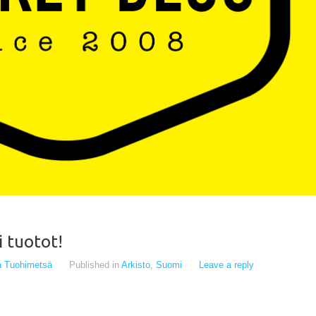
 tuotot!
ka Tuohimetsä
Published in
Arkisto
,
Suomi
Leave a reply