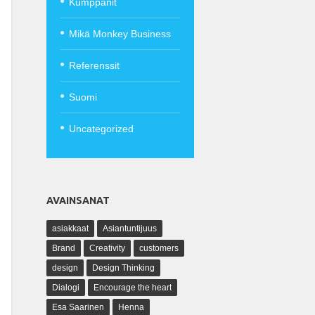
Kumppanit
Mikä Monkey Business
Referenssit
Suomi
Uncategorized
AVAINSANAT
asiakkaat
Asiantuntijuus
Brand
Creativity
customers
design
Design Thinking
Dialogi
Encourage the heart
Esa Saarinen
Henna