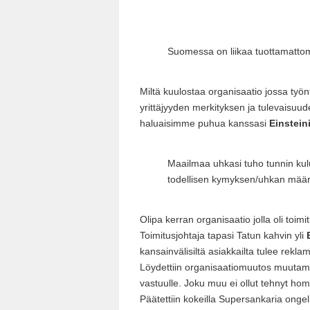
Suomessa on liikaa tuottamattomi
Miltä kuulostaa organisaatio jossa työn
yrittäjyyden merkityksen ja tulevaisuud
haluaisimme puhua kanssasi
Einstein
Maailmaa uhkasi tuho tunnin kulu
todellisen kymyksen/uhkan määrit
Olipa kerran organisaatio jolla oli toimi
Toimitusjohtaja tapasi Tatun kahvin yli
kansainvälisiltä asiakkailta tulee reklama
Löydettiin organisaatiomuutos muutam
vastuulle. Joku muu ei ollut tehnyt ho
Päätettiin kokeilla Supersankaria ongel