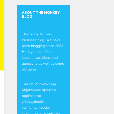
ABOUT THE MONKEY
BLOG
This is the Monkey
Business blog. We have
been blogging since 2008.
Here you can find our
latest news, ideas and
questions as well as some
old gems.
Tää on Monkey-blogi.
Kirjoitamme ajatuksia
oppimisesta,
yrittäjyydestä,
valmentamisesta,
luovuudesta, kokeiluista,