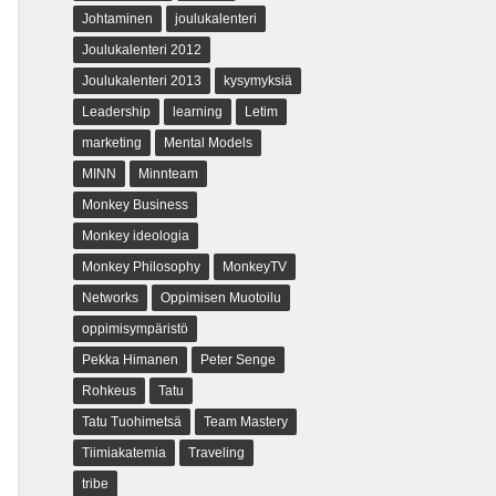
Johtaminen
joulukalenteri
Joulukalenteri 2012
Joulukalenteri 2013
kysymyksiä
Leadership
learning
Letim
marketing
Mental Models
MINN
Minnteam
Monkey Business
Monkey ideologia
Monkey Philosophy
MonkeyTV
Networks
Oppimisen Muotoilu
oppimisympäristö
Pekka Himanen
Peter Senge
Rohkeus
Tatu
Tatu Tuohimetsä
Team Mastery
Tiimiakatemia
Traveling
tribe