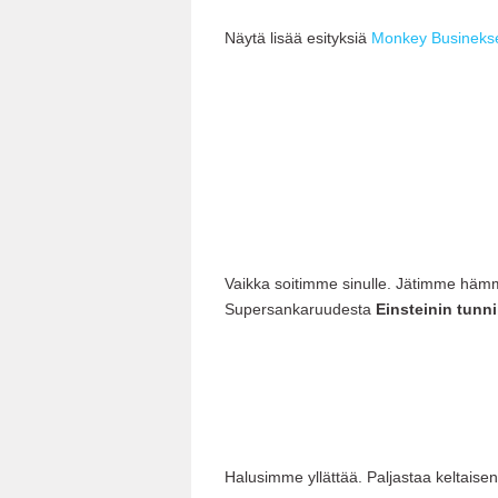
Näytä lisää esityksiä
Monkey Businekse
Vaikka soitimme sinulle. Jätimme häm
Supersankaruudesta
Einsteinin tunni
Halusimme yllättää. Paljastaa keltaise