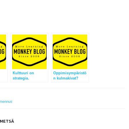
Kulttuuri on
Oppimisympäristö
strategia.
n kulmakivat?
mennus
IMETSÄ