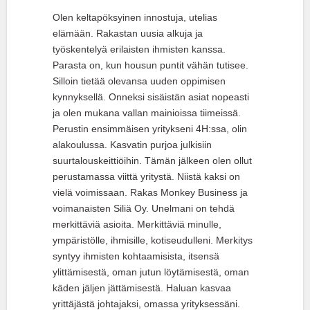
Olen keltapöksyinen innostuja, utelias
elämään. Rakastan uusia alkuja ja
työskentelyä erilaisten ihmisten kanssa.
Parasta on, kun housun puntit vähän tutisee.
Silloin tietää olevansa uuden oppimisen
kynnyksellä. Onneksi sisäistän asiat nopeasti
ja olen mukana vallan mainioissa tiimeissä.
Perustin ensimmäisen yritykseni 4H:ssa, olin
alakoulussa. Kasvatin purjoa julkisiin
suurtalouskeittiöihin. Tämän jälkeen olen ollut
perustamassa viittä yritystä. Niistä kaksi on
vielä voimissaan. Rakas Monkey Business ja
voimanaisten Siliä Oy. Unelmani on tehdä
merkittäviä asioita. Merkittäviä minulle,
ympäristölle, ihmisille, kotiseudulleni. Merkitys
syntyy ihmisten kohtaamisista, itsensä
ylittämisestä, oman jutun löytämisestä, oman
käden jäljen jättämisestä. Haluan kasvaa
yrittäjästä johtajaksi, omassa yrityksessäni.