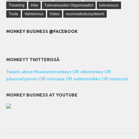
Traveling
tribe
Tulevaisuuden Organisaatiot
tulevaisuus
Tuote
Valmennus
Video
vuorovaikutussysteemi
MONKEY BUSINESS @FACEBOOK
MONKEYT TWITTERISSÄ
Tweets about #businessmonkeys OR villemonkey OR
johannahytonen OR minnaisa OR valtterimelkko OR tantourist
MONKEY BUSINESS AT YOUTUBE