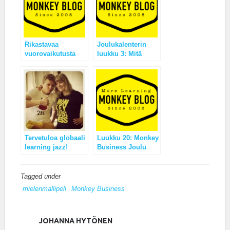
Rikastavaa
Joulukalenterin
vuorovaikutusta
luukku 3: Mitä
Saimaan
tapahtuu
maisemissa
menestyksen
jälkeen?
Tervetuloa globaali
Luukku 20: Monkey
learning jazz!
Business Joulu
Rap
Tagged under
mielenmallipeli
Monkey Business
JOHANNA HYTÖNEN