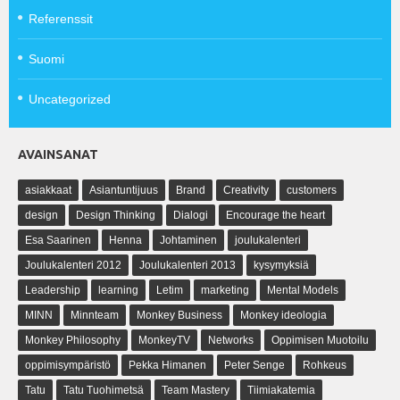
Referenssit
Suomi
Uncategorized
AVAINSANAT
asiakkaat
Asiantuntijuus
Brand
Creativity
customers
design
Design Thinking
Dialogi
Encourage the heart
Esa Saarinen
Henna
Johtaminen
joulukalenteri
Joulukalenteri 2012
Joulukalenteri 2013
kysymyksiä
Leadership
learning
Letim
marketing
Mental Models
MINN
Minnteam
Monkey Business
Monkey ideologia
Monkey Philosophy
MonkeyTV
Networks
Oppimisen Muotoilu
oppimisympäristö
Pekka Himanen
Peter Senge
Rohkeus
Tatu
Tatu Tuohimetsä
Team Mastery
Tiimiakatemia