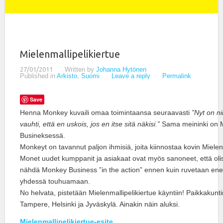
Mielenmallipelikiertue
27/01/2011
Written by
Johanna Hytönen
Published in
Arkisto
,
Suomi
Leave a reply
Permalink
Save
Henna Monkey kuvaili omaa toimintaansa seuraavasti
”‎Nyt on n
vauhti, että en uskois, jos en itse sitä näkisi.”
Sama meininki on
Busineksessä.
Monkeyt on tavannut paljon ihmisiä, joita kiinnostaa kovin Mielenm
Monet uudet kumppanit ja asiakaat ovat myös sanoneet, että oli
nähdä Monkey Business ”in the action” ennen kuin ruvetaan en
yhdessä touhuamaan.
No helvata, pistetään Mielenmallipelikiertue käyntiin! Paikkakunt
Tampere, Helsinki ja Jyväskylä. Ainakin näin aluksi.
Mielenmallipelikiertue-esite