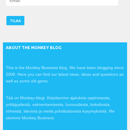
m
a
i
l
:
ABOUT THE MONKEY BLOG
This is the Monkey Business blog. We have been blogging since
2008. Here you can find our latest news, ideas and questions as
well as some old gems.
Tää on Monkey-blogi. Kirjoitamme ajatuksia oppimisesta,
yrittäjyydestä, valmentamisesta, luovuudesta, kokeiluista,
virheistä, ideoista ja meitä pohdituttavista kysymyksistä. Me
olemme Monkey Business.