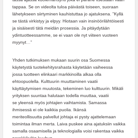
tappaa. Se on videolta tuloa päivästä toiseen, suoraan
lähetykseen siirtyminen kauhistuttaa jo ajatuksena. ”Kyllä
se tästä virkistyy ja elpyy. Hiotaan vain insinöörilähtöisesti
ja sisäisesti tätä meidän prosessia. Ja pitäydytään
ydintuotteessamme, se ei vaan ole nyt viiteen vuoteen
myynyt…”
Yhden tutkimuksen mukaan suurin osa Suomessa
käytetystä tuotekehitysrahasta käytetään vaiheessa
jossa tuotteen elinkaari markkinoilla alkaa olla
ehtoopuolella. Kulttuurin muuttaminen vaatii
käyttäytymisen muutosta, tekeminen luo kulttuurin. Mikäli
yrityksen suuntaa halutaan todella muuttaa, vaatii
se yleensä myös johtajien vaihtamista. Samassa
ihmisessä ei ole kaikkia puolia. Ikänsä
meriteollisuutta palvellut johtaja ei pysty ajattelemaan
toimintaa ilman merta. Laiva puskee aina ajatuksiin vaikka
samalla osaamisella ja teknologialla voisi rakentaa vaikka