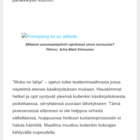
parakkikylän kuuhun.
Millaiset automaattipilotit rajoittavat sinun luovuutta?
Piirros: Juha-Matti Kinnunen
”Moka on lahja” – ajatus tulee teatterimaailmasta jossa
näytelmä etenee käsikirjoituksen mukaan. Hauskimmat
hetket ja opit syntyvät yleensä kuitenkin käsikirjoituksesta
poikettaessa, siirryttäessä suoraan lähetykseen. Tämä
preesensissä eläminen ei ole helppoa virheitä
välteltäessä, huippuunsa hiottuun tuotantoprosessiin ei
haluta häiriöitä. Maailma muuttuu kuitenkin kokoajan
kiihtyvällä nopeudella.