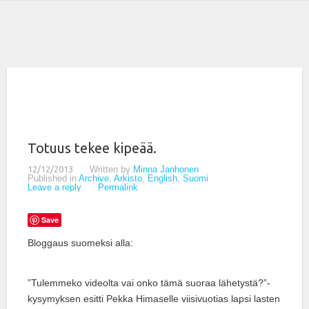
Totuus tekee kipeää.
12/12/2013
Written by
Minna Janhonen
Published in
Archive
,
Arkisto
,
English
,
Suomi
Leave a reply
Permalink
Save
Bloggaus suomeksi alla:
”Tulemmeko videolta vai onko tämä suoraa lähetystä?”-
kysymyksen esitti Pekka Himaselle viisivuotias lapsi lasten