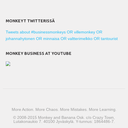
MONKEYT TWITTERISSÄ
Tweets about #businessmonkeys OR villemonkey OR
johannahytonen OR minnaisa OR valtterimelkko OR tantourist
MONKEY BUSINESS AT YOUTUBE
More Action. More Chaos. More Mistakes. More Learning.
© 2008-2015 Monkey and Banana Osk. c/o Crazy Town,
Lutakonaukio 7. 40100 Jyväskylä. Y-tunnus: 1864486-7.