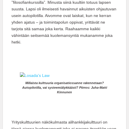
”filosofiankurssilla”. Minusta siinä kuultiin totuus lapsen
suusta. Lapsi oli ilmeisesti havainnut aikuisten ohjautuvan
usein autopilotilla. Aivomme ovat laiskat, kun ne kerran
yhden ajatus – ja toimintapolun oppivat, yrittävät ne
tarjota sitä samaa joka kerta. Raahaamme kaikki
vähintään seitsemää kuolemansyntiä mukanamme joka
hetki.
Millaista kulttuuria organisatiossanne rakennetaan?
Autopilotilla, vai systeemiälykkäästi? Piirros: Juha-Matti
Kinnunen
Yrityskulttuurien näkökulmasta alihankkijakulttuuri on
tässä ajassa kuolemansynti joka ei parane itsestään vaan