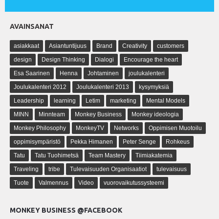
AVAINSANAT
asiakkaat
Asiantuntijuus
Brand
Creativity
customers
design
Design Thinking
Dialogi
Encourage the heart
Esa Saarinen
Henna
Johtaminen
joulukalenteri
Joulukalenteri 2012
Joulukalenteri 2013
kysymyksiä
Leadership
learning
Letim
marketing
Mental Models
MINN
Minnteam
Monkey Business
Monkey ideologia
Monkey Philosophy
MonkeyTV
Networks
Oppimisen Muotoilu
oppimisympäristö
Pekka Himanen
Peter Senge
Rohkeus
Tatu
Tatu Tuohimetsä
Team Mastery
Tiimiakatemia
Traveling
tribe
Tulevaisuuden Organisaatiot
tulevaisuus
Tuote
Valmennus
Video
vuorovaikutussysteemi
MONKEY BUSINESS @FACEBOOK