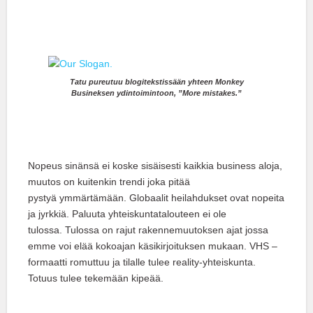
Tatu pureutuu blogitekstissään yhteen Monkey
Busineksen ydintoimintoon, ”More mistakes.”
Nopeus sinänsä ei koske sisäisesti kaikkia business aloja,
muutos on kuitenkin trendi joka pitää
pystyä ymmärtämään. Globaalit heilahdukset ovat nopeita
ja jyrkkiä. Paluuta yhteiskuntatalouteen ei ole
tulossa. Tulossa on rajut rakennemuutoksen ajat jossa
emme voi elää kokoajan käsikirjoituksen mukaan. VHS –
formaatti romuttuu ja tilalle tulee reality-yhteiskunta.
Totuus tulee tekemään kipeää.