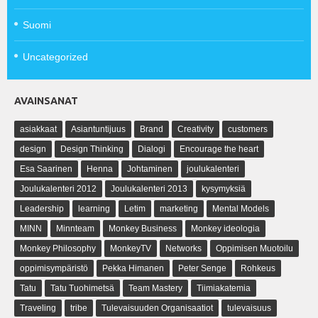
Suomi
Uncategorized
AVAINSANAT
asiakkaat
Asiantuntijuus
Brand
Creativity
customers
design
Design Thinking
Dialogi
Encourage the heart
Esa Saarinen
Henna
Johtaminen
joulukalenteri
Joulukalenteri 2012
Joulukalenteri 2013
kysymyksiä
Leadership
learning
Letim
marketing
Mental Models
MINN
Minnteam
Monkey Business
Monkey ideologia
Monkey Philosophy
MonkeyTV
Networks
Oppimisen Muotoilu
oppimisympäristö
Pekka Himanen
Peter Senge
Rohkeus
Tatu
Tatu Tuohimetsä
Team Mastery
Tiimiakatemia
Traveling
tribe
Tulevaisuuden Organisaatiot
tulevaisuus