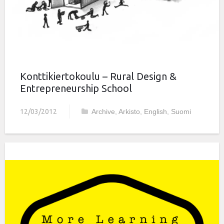
Konttikiertokoulu – Rural Design &
Entrepreneurship School
12/03/2012
Archive
,
Arkisto
,
English
,
Suomi