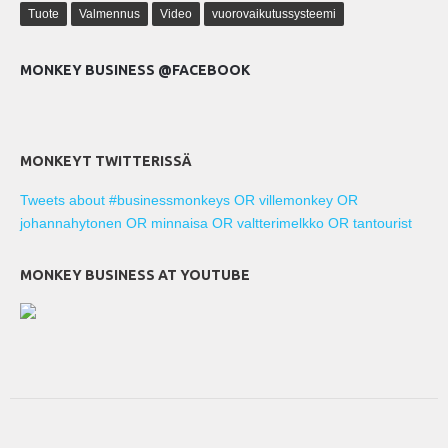
Tuote
Valmennus
Video
vuorovaikutussysteemi
MONKEY BUSINESS @FACEBOOK
MONKEYT TWITTERISSÄ
Tweets about #businessmonkeys OR villemonkey OR
johannahytonen OR minnaisa OR valtterimelkko OR tantourist
MONKEY BUSINESS AT YOUTUBE