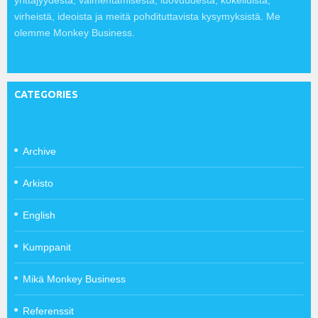
yrittäjyydestä, valmentamisesta, luovuudesta, kokeiluista,
virheistä, ideoista ja meitä pohdituttavista kysymyksistä. Me
olemme Monkey Business.
CATEGORIES
Archive
Arkisto
English
Kumppanit
Mikä Monkey Business
Referenssit