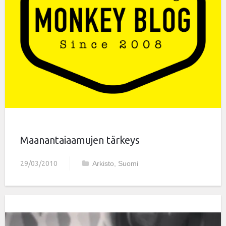
Maanantaiaamujen tärkeys
29/03/2010
Arkisto
,
Suomi