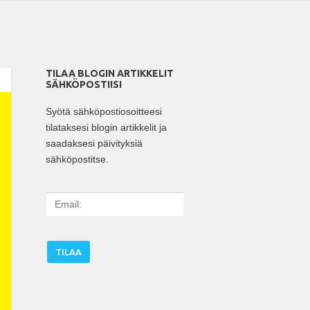
TILAA BLOGIN ARTIKKELIT
SÄHKÖPOSTIISI
Syötä sähköpostiosoitteesi
tilataksesi blogin artikkelit ja
saadaksesi päivityksiä
sähköpostitse.
E
m
a
i
l
: