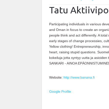
Tatu Aktiivip
Participating individuals in various d
and Oman in focus to create an organiz
people think and act differently. A tot
early stages of change processies, cul
Yellow clothing! Entrepreneurship, inno
heart, raising stupid questions. Suome
kokeiluja jotta syntyy uutta ja asioide
SANKARI - AINOA EPÄONNISTUMINEN
Website:
http://www.banana.fi
Google Profile