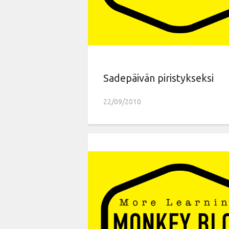
Sadepäivän piristykseksi
22/09/2010