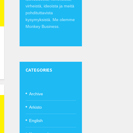
virheistä, ideoista ja meitä
pohdituttavista
kysymyksistä. Me olemme
Monkey Business.
CATEGORIES
Archive
Arkisto
English