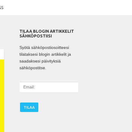
SS
TILAA BLOGIN ARTIKKELIT
SÄHKÖPOSTIISI
Syötä sähköpostiosoitteesi
tilataksesi blogin artikkelit ja
saadaksesi päivityksiä
sähköpostitse.
E
m
a
i
l
: