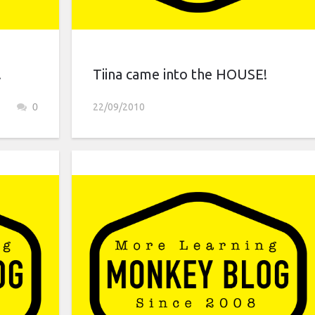
!
Tiina came into the HOUSE!
0
22/09/2010