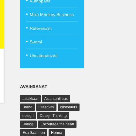
Kumppanit
Mikä Monkey Business
Referenssit
Suomi
Uncategorized
AVAINSANAT
asiakkaat
Asiantuntijuus
Brand
Creativity
customers
design
Design Thinking
Dialogi
Encourage the heart
Esa Saarinen
Henna