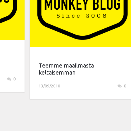
Teemme maailmasta
keltaisemman
0
13/09/2010
0