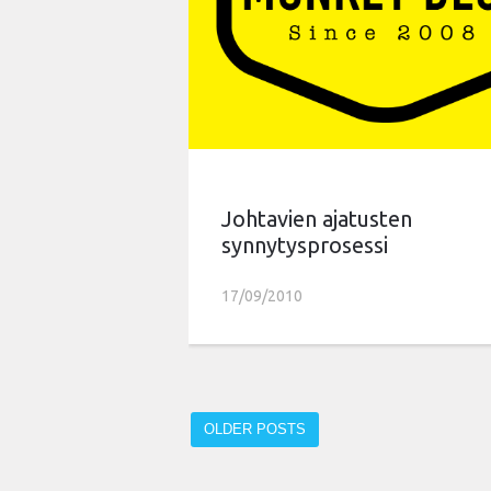
Johtavien ajatusten
synnytysprosessi
17/09/2010
OLDER POSTS