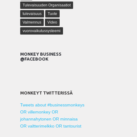
Tulevaisuuden Organisaatiot
tulevaisuus
Tuote
Valmennus
Video
vuorovaikutussysteemi
MONKEY BUSINESS
@FACEBOOK
MONKEYT TWITTERISSÄ
Tweets about #businessmonkeys
OR villemonkey OR
johannahytonen OR minnaisa
OR valtterimelkko OR tantourist