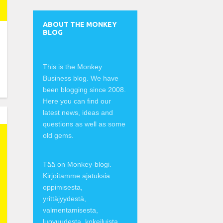
ABOUT THE MONKEY
BLOG
This is the Monkey
Business blog. We have
been blogging since 2008.
Here you can find our
latest news, ideas and
questions as well as some
old gems.
Tää on Monkey-blogi.
Kirjoitamme ajatuksia
oppimisesta,
yrittäjyydestä,
valmentamisesta,
luovuudesta, kokeiluista,