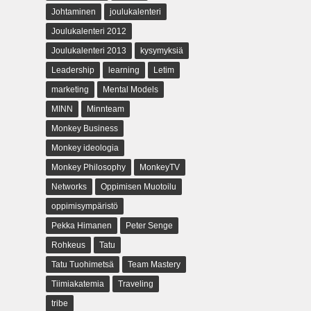
Johtaminen
joulukalenteri
Joulukalenteri 2012
Joulukalenteri 2013
kysymyksiä
Leadership
learning
Letim
marketing
Mental Models
MINN
Minnteam
Monkey Business
Monkey ideologia
Monkey Philosophy
MonkeyTV
Networks
Oppimisen Muotoilu
oppimisympäristö
Pekka Himanen
Peter Senge
Rohkeus
Tatu
Tatu Tuohimetsä
Team Mastery
Tiimiakatemia
Traveling
tribe