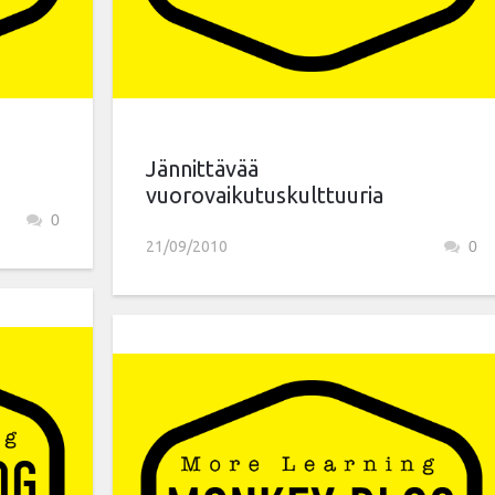
Jännittävää
vuorovaikutuskulttuuria
0
21/09/2010
0