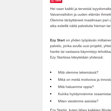
Save
Hei vaan kaikki ja terveisiä isyyslomalta
Vaivanvaihdon ja uuden elämän ihmette
Olemme täräyttäneet maailmaan pari uutt
aika esitellä näitä palveluita hieman t
Ezy Start
on yhden työpäivän mittainen 
palvelu, jonka avulla uusi projekti, yhte
hanke tai vastaava käynnistyy tehokkaa
Ezy Startissa kiteytetään yhdessä:
Mitä olemme tekemässä?
Mikä on meitä motivoiva ja innost
Mitä haluamme oppia?
Kuinka hyödynnämme osaamist
Miten viestimme asioista?
Ezy Startin, kuten lähes kaikkien Monk