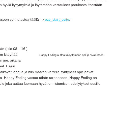
 hyviä kysymyksiä ja löytämään vastaukset porukasta itsestään.
seen voit tutustua täällä –>
ezy_start_esite
.
n ( klo 08 – 16 )
on kiteyttää
Happy Ending auttaa kiteyttämään opit ja oivallukset.
n jne. aikana
eat. Usein
 alkavat loppua ja niin matkan varrella syntyneet opit jäävät
sa. Happy Ending vastaa tähän tarpeeseen. Happy Ending on
lvelu joka auttaa luomaan hyvät onnistumisen edellytykset uusille