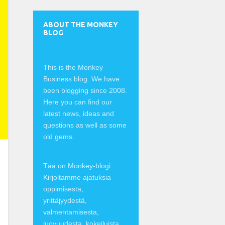
ABOUT THE MONKEY
BLOG
This is the Monkey
Business blog. We have
been blogging since 2008.
Here you can find our
latest news, ideas and
questions as well as some
old gems.
Tää on Monkey-blogi.
Kirjoitamme ajatuksia
oppimisesta,
yrittäjyydestä,
valmentamisesta,
luovuudesta, kokeiluista,