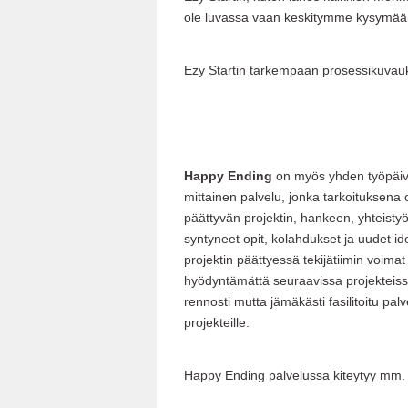
ole luvassa vaan keskitymme kysymään
Ezy Startin tarkempaan prosessikuvauk
Happy Ending
on myös yhden työpäivä
mittainen palvelu, jonka tarkoituksena 
päättyvän projektin, hankeen, yhteistyö
syntyneet opit, kolahdukset ja uudet id
projektin päättyessä tekijätiimin voimat
hyödyntämättä seuraavissa projekteis
rennosti mutta jämäkästi fasilitoitu pa
projekteille.
Happy Ending palvelussa kiteytyy mm.