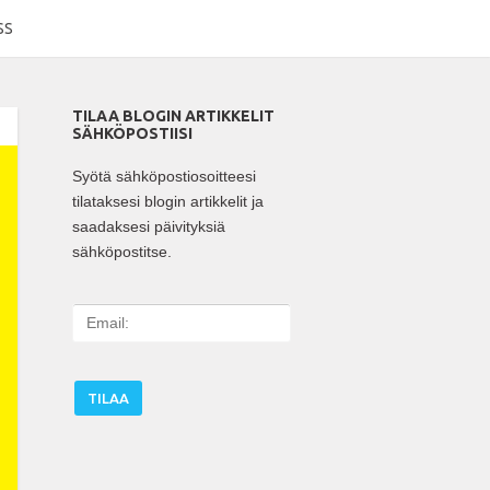
SS
TILAA BLOGIN ARTIKKELIT
SÄHKÖPOSTIISI
Syötä sähköpostiosoitteesi
tilataksesi blogin artikkelit ja
saadaksesi päivityksiä
sähköpostitse.
E
m
a
i
l
: