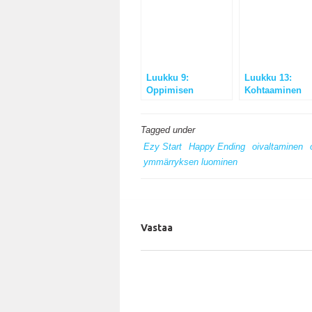
Luukku 9:
Luukku 13:
Oppimisen
Kohtaaminen
evoluutio
junassa
Tagged under
Ezy Start
Happy Ending
oivaltaminen
ymmärryksen luominen
Vastaa