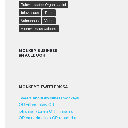
Tulevaisuuden Organisaatiot
tulevaisuus
Tuote
Valmennus
Video
vuorovaikutussysteemi
MONKEY BUSINESS
@FACEBOOK
MONKEYT TWITTERISSÄ
Tweets about #businessmonkeys
OR villemonkey OR
johannahytonen OR minnaisa
OR valtterimelkko OR tantourist