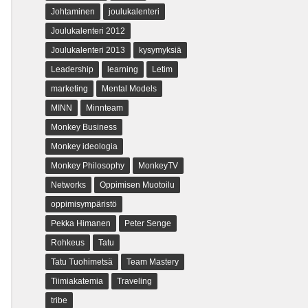
Johtaminen
joulukalenteri
Joulukalenteri 2012
Joulukalenteri 2013
kysymyksiä
Leadership
learning
Letim
marketing
Mental Models
MINN
Minnteam
Monkey Business
Monkey ideologia
Monkey Philosophy
MonkeyTV
Networks
Oppimisen Muotoilu
oppimisympäristö
Pekka Himanen
Peter Senge
Rohkeus
Tatu
Tatu Tuohimetsä
Team Mastery
Tiimiakatemia
Traveling
tribe