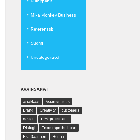
Kumppanit
Mikä Monkey Business
Referenssit
Suomi
Uncategorized
AVAINSANAT
asiakkaat
Asiantuntijuus
Brand
Creativity
customers
design
Design Thinking
Dialogi
Encourage the heart
Esa Saarinen
Henna