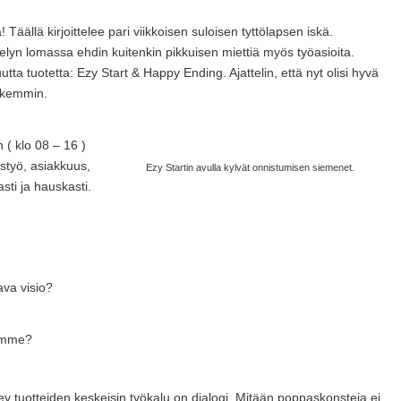
! Täällä kirjoittelee pari viikkoisen suloisen tyttölapsen iskä.
lyn lomassa ehdin kuitenkin pikkuisen miettiä myös työasioita.
a tuotetta: Ezy Start & Happy Ending. Ajattelin, että nyt olisi hyvä
arkemmin.
( klo 08 – 16 )
istyö, asiakkuus,
Ezy Startin avulla kylvät onnistumisen siemenet.
sti ja hauskasti.
ava visio?
amme?
ey tuotteiden keskeisin työkalu on dialogi. Mitään poppaskonsteja ei