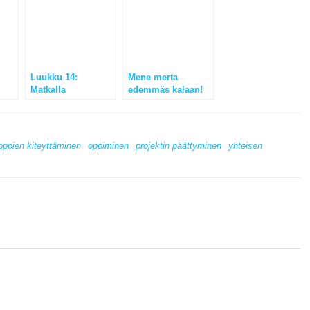
Luukku 14:
Mene merta
Matkalla
edemmäs kalaan!
tulevaisuuden
organisaatioihin
oppien kiteyttäminen
oppiminen
projektin päättyminen
yhteisen