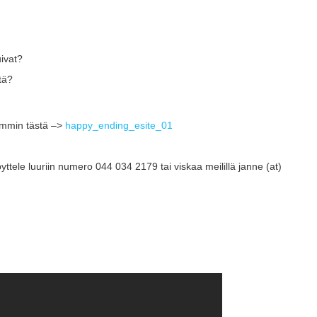
ivat?
tä?
emmin tästä –>
happy_ending_esite_01
yttele luuriin numero 044 034 2179 tai viskaa meilillä janne (at)