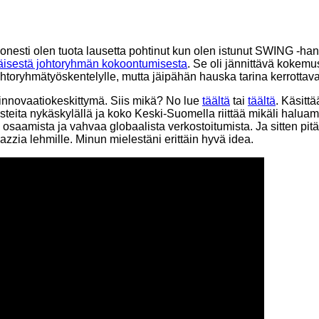
. Monesti olen tuota lausetta pohtinut kun olen istunut SWING -h
isestä johtoryhmän kokoontumisesta
. Se oli jännittävä kokemu
ohtoryhmätyöskentelylle, mutta jäipähän hauska tarina kerrottava
innovaatiokeskittymä. Siis mikä? No lue
täältä
tai
täältä
. Käsitt
steita nykäskylällä ja koko Keski-Suomella riittää mikäli halua
 osaamista ja vahvaa globaalista verkostoitumista. Ja sitten pitä
jazzia lehmille. Minun mielestäni erittäin hyvä idea.