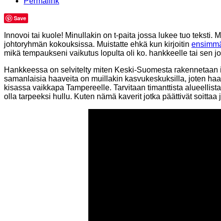
Permalink
Save
Innovoi tai kuole! Minullakin on t-paita jossa lukee tuo teksti
johtoryhmän kokouksissa. Muistatte ehkä kun kirjoitin
ensimmä
mikä tempaukseni vaikutus lopulta oli ko. hankkeelle tai sen j
Hankkeessa on selvitelty miten Keski-Suomesta rakennetaan 
samanlaisia haaveita on muillakin kasvukeskuksilla, joten haa
kisassa vaikkapa Tampereelle. Tarvitaan timanttista alueellista
olla tarpeeksi hullu. Kuten nämä kaverit jotka päättivät soittaa 