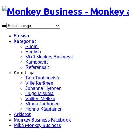
Etusivu
Kategoriat
Suomi
English
Mikä Monkey Business
Kumppanit
Referenssit
Kirjoittajat
Tatu Tuohimetsä
Ville Keränen
Johanna Hytönen
Hugo Miskala
Valtteri Melkko
Minna Janhonen
Henna Kääriäinen
Arkistot
Monkey Business Facebook
Mikä Monkey Business