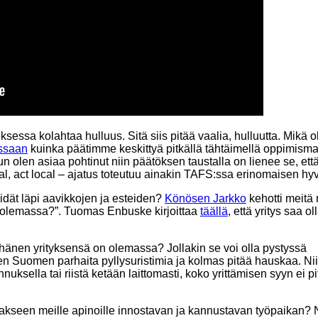
ssa kolahtaa hulluus. Sitä siis pitää vaalia, hulluutta. Mikä ol
ssaan
kuinka päätimme keskittyä pitkällä tähtäimellä oppimismat
n olen asiaa pohtinut niin päätöksen taustalla on lienee se, e
l, act local – ajatus toteutuu ainakin TAFS:ssa erinomaisen hyv
eidät läpi aavikkojen ja esteiden?
Könösen Jarkko
kehotti meitä
 olemassa?”. Tuomas Enbuske kirjoittaa
täällä
, että yritys saa 
si hänen yrityksensä on olemassa? Jollakin se voi olla pystyssä
leen Suomen parhaita pyllysuristimia ja kolmas pitää hauskaa. Ni
uksella tai riistä ketään laittomasti, koko yrittämisen syyn ei pi
takseen meille apinoille innostavan ja kannustavan työpaikan? Ni