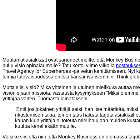
Muutamat asiakkaat ovat sanoneet meille, että Monkey Businekse
hullu visio apinalaumalle? Tatu kertoi viime viikolla
postaukse
Travel Agency for Superheroes -palvelun kehittämiseen. Nyt ku
toimia tulevaisuudessa entistä kansainvälisemmin. Think globa
Mutta siis, visio? Mikä yhteinen ja utuinen mielikuva auttaa m
vision sijaan missiota, vastausta kysymykseen ”Miksi olemme
yrittäjää varten. Tuomasta lainatakseni:
Entä jos jokainen yrittäjä saisi ihan itse määrittää, mik
rikastumisen takia, toinen taas haluaa tarjota asiakkail
kauan kuin yrittäjä ei toteuta mielihalujaan muiden kustann
kuulua kenellekään muulle.
Voisiko siis olla niin, että Monkey Business on olemassa tarjo