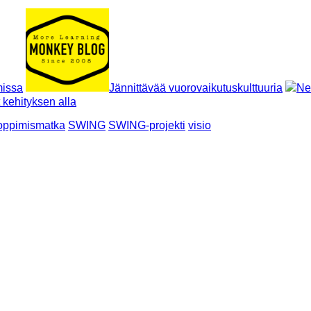
missa
Jännittävää vuorovaikutuskulttuuria
Ne
 kehityksen alla
oppimismatka
SWING
SWING-projekti
visio