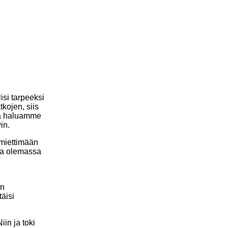
isi tarpeeksi
kojen, siis
ttä haluamme
in.
 miettimään
olla olemassa
in
täisi
in ja toki