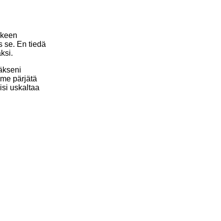
ankeen
s se. En tiedä
ksi.
ääkseni
mme pärjätä
isi uskaltaa