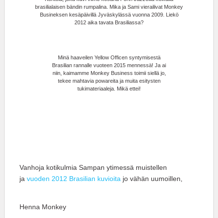
brasilialaisen bändin rumpalina. Mika ja Sami vierailivat Monkey
Busineksen kesäpäivillä Jyväskylässä vuonna 2009. Liekö
2012 aika tavata Brasiliassa?
Minä haaveilen Yellow Officen syntymisestä
Brasilian rannalle vuoteen 2015 mennessä! Ja ai
niin, kaimamme Monkey Business toimii siellä jo,
tekee mahtavia powareita ja muita esitysten
tukimateriaaleja. Mikä ettei!
Vanhoja kotikulmia Sampan ytimessä muistellen
ja
vuoden 2012 Brasilian kuvioita
jo vähän uumoillen,
Henna Monkey