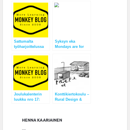
Sattumalta
Syksyn eka
työharjoittelussa
Mondays are for
Monkey
Monkeys ja heti
Busineksella
asiakkuudet
analyysissä !
Joulukalenterin
Konttikiertokoulu –
luukku nro 17:
Rural Design &
Katse ja kosketus
Entrepreneurship
kertoo enemmän
School
kuin tuhat sanaa
HENNA KAARIAINEN