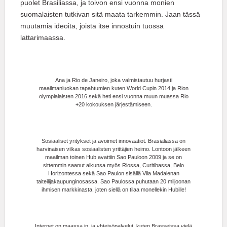
puolet Brasiliassa, ja toivon ensi vuonna monien
suomalaisten tutkivan sitä maata tarkemmin. Jaan tässä
muutamia ideoita, joista itse innostuin tuossa
lattarimaassa.
Ana ja Rio de Janeiro, joka valmistautuu hurjasti
maailmanluokan tapahtumien kuten World Cupin 2014 ja Rion
olympialaisten 2016 sekä heti ensi vuonna muun muassa Rio
+20 kokouksen järjestämiseen.
Sosiaaliset yritykset ja avoimet innovaatiot. Brasialiassa on
harvinaisen vilkas sosiaalisten yrittäjien heimo. Lontoon jälkeen
maailman toinen Hub avattiin Sao Pauloon 2009 ja se on
sittemmin saanut alkunsa myös Riossa, Curitibassa, Belo
Horizontessa sekä Sao Paulon sisällä Vila Madalenan
taiteilijakaupunginosassa. Sao Paulossa puhutaan 20 miljoonan
ihmisen markkinasta, joten siellä on tilaa monellekin Hubille!
Internet on maassa in, ja yhteisöpalvelut, kuten Brasseissa vielä