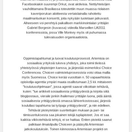
Facebookiakin suurempi Orkut, ovat aktiivisia. Nettiyhteisöjen
vauhdittamana Brasiliassa toteutettiin muun muassa riolaisen
kaveriporukan aloitteesta vertaislainalla rahoitettu
maailmanluokan konsertti, joita nykyään tuotetaan jatkuvasti.
Aiheeseen voi perehtyä paikallisen markkinointialan yrittäjän
Gabriel Borgesin (kuvassa) videolla Marseillen Lift2011
konferenssista, jossa Ville Monkey myös oli puhumassa
tulevaisuuden organisaatioista.
Oppimistapahtumat ja luovat koulutusprosessit. Artemisia on
sosiaalisia yrityksiä tukeva yhdistys, joka toimii tiiviissä
yhteistyössä yliopistojen kanssa, ja järjestää esimerkiksi Choice
Conferencea. Choicen valmisteluprosessista voisi ottaa mallia
myös Suomessa. Choice kerää vuosittain n. 50 vapaaehtoista
opiskelija-agenttia ympäri maata osallistumaan 2,5 kk mittaiseen
"koulutusohjelmaan", jossa agentit saavat viikoittain tehtäviä,
kuten: "lue artikkeli sosiaalisesta yrittäjyydestä ja kirjoita siitä
blogipostaus, vieraile jonkin ihailemasi yrittäjän luona, pidä ääntä
sosiaalisesta yrittäjyydestä omassa lähiverkostossasi, järjestä
koulullasi tapahtuma tai työpaja yrittäjyydestä", ja niin edelleen.
Tehtävät pisteytetään suoritettujen mukaan ja pari- tai
tiimisuorituksesta saa jokainen tekijä tuplapisteet. Jos et saa
kaikkia viikkotehtäviä tehtyä, ei se haittaa. Eniten pisteitä saanut
palkitaan ilmaislipulla Choiceen ja pääsyllä Artemisian
jatkokoulutuksiin. Toinen kiinnostava Artemisian projekti on