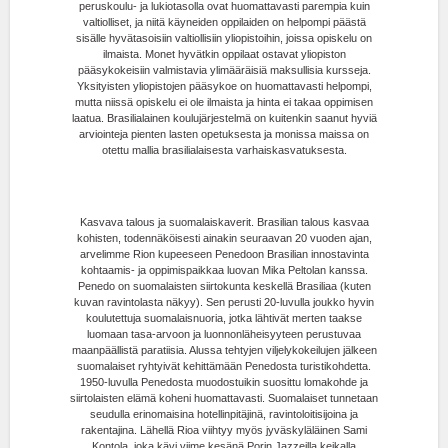
peruskoulu- ja lukiotasolla ovat huomattavasti parempia kuin
valtiolliset, ja niitä käyneiden oppilaiden on helpompi päästä
sisälle hyvätasoisiin valtiollisiin yliopistoihin, joissa opiskelu on
ilmaista. Monet hyvätkin oppilaat ostavat yliopiston
pääsykokeisiin valmistavia ylimääräisiä maksullisia kursseja.
Yksityisten yliopistojen pääsykoe on huomattavasti helpompi,
mutta niissä opiskelu ei ole ilmaista ja hinta ei takaa oppimisen
laatua. Brasilialainen koulujärjestelmä on kuitenkin saanut hyviä
arviointeja pienten lasten opetuksesta ja monissa maissa on
otettu mallia brasilialaisesta varhaiskasvatuksesta.
Kasvava talous ja suomalaiskaverit. Brasilian talous kasvaa
kohisten, todennäköisesti ainakin seuraavan 20 vuoden ajan,
arvelimme Rion kupeeseen Penedoon Brasilian innostavinta
kohtaamis- ja oppimispaikkaa luovan Mika Peltolan kanssa.
Penedo on suomalaisten siirtokunta keskellä Brasiliaa (kuten
kuvan ravintolasta näkyy). Sen perusti 20-luvulla joukko hyvin
koulutettuja suomalaisnuoria, jotka lähtivät merten taakse
luomaan tasa-arvoon ja luonnonläheisyyteen perustuvaa
maanpäällistä paratiisia. Alussa tehtyjen viljelykokeilujen jälkeen
suomalaiset ryhtyivät kehittämään Penedosta turistikohdetta.
1950-luvulla Penedosta muodostuikin suosittu lomakohde ja
siirtolaisten elämä koheni huomattavasti. Suomalaiset tunnetaan
seudulla erinomaisina hotellinpitäjinä, ravintoloitisijoina ja
rakentajina. Lähellä Rioa viihtyy myös jyväskyläläinen Sami
Kontola, joka kävi viime kesänä Porin Jazzeilla keikalla