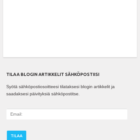
TILAA BLOGIN ARTIKKELIT SÄHKÖPOSTIISI
Syötä sähköpostiosoitteesi tilataksesi blogin artikkelit ja
saadaksesi päivityksiä sähköpostitse.
E
m
a
i