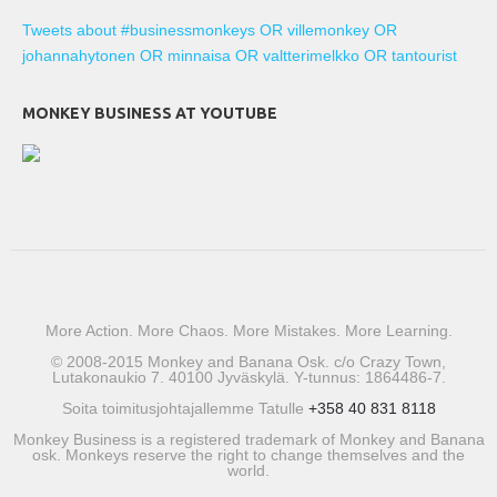
Tweets about #businessmonkeys OR villemonkey OR
johannahytonen OR minnaisa OR valtterimelkko OR tantourist
MONKEY BUSINESS AT YOUTUBE
More Action. More Chaos. More Mistakes. More Learning.
© 2008-2015 Monkey and Banana Osk. c/o Crazy Town,
Lutakonaukio 7. 40100 Jyväskylä. Y-tunnus: 1864486-7.
Soita toimitusjohtajallemme Tatulle
+358 40 831 8118
Monkey Business is a registered trademark of Monkey and Banana
osk. Monkeys reserve the right to change themselves and the
world.