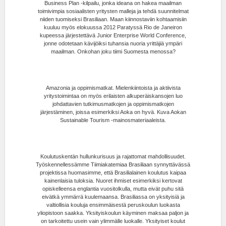
Business Plan -kilpailu, jonka ideana on hakea maailman
toimivimpia sosiaalisten yritysten malleja ja tehdä suunnitelmat
niiden tuomiseksi Brasiliaan. Maan kiinnostaviin kohtaamisiin
kuuluu myös elokuussa 2012 Paratyssä Rio de Janeiron
kupeessa järjestettävä Junior Enterprise World Conference,
jonne odotetaan kävijöiksi tuhansia nuoria yrittäjiä ympäri
maailman. Onkohan joku tiimi Suomesta menossa?
Amazonia ja oppimismatkat. Mielenkiintoista ja aktiivista
yritystoimintaa on myös erilaisten alkuperäiskansojen luo
johdattavien tutkimusmatkojen ja oppimismatkojen
järjestäminen, joissa esimerkiksi Aoka on hyvä. Kuva Aokan
Sustainable Tourism -mainosmateriaaleista.
Koulutuskentän hullunkurisuus ja rajattomat mahdollisuudet.
Työskennellessämme Tiimiakatemiaa Brasiliaan synnyttävässä
projektissa huomasimme, että Brasilialainen koulutus kaipaa
kainenlaisia tuloksia. Nuoret ihmiset esimerkiksi kertovat
opiskelleensa englantia vuositolkulla, mutta eivät puhu sitä
eivätkä ymmärrä kuulemaansa. Brasiliassa on yksityisiä ja
valtiollisia kouluja ensimmäisestä peruskoulun luokasta
yliopistoon saakka. Yksityiskoulun käyminen maksaa paljon ja
on tarkoitettu usein vain ylimmälle luokalle. Yksityiset koulut