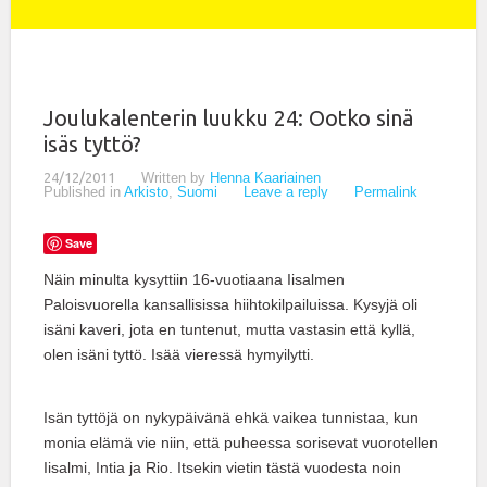
Joulukalenterin luukku 24: Ootko sinä
isäs tyttö?
24/12/2011
Written by
Henna Kaariainen
Published in
Arkisto
,
Suomi
Leave a reply
Permalink
Save
Näin minulta kysyttiin 16-vuotiaana Iisalmen
Paloisvuorella kansallisissa hiihtokilpailuissa. Kysyjä oli
isäni kaveri, jota en tuntenut, mutta vastasin että kyllä,
olen isäni tyttö. Isää vieressä hymyilytti.
Isän tyttöjä on nykypäivänä ehkä vaikea tunnistaa, kun
monia elämä vie niin, että puheessa sorisevat vuorotellen
Iisalmi, Intia ja Rio.
Itsekin vietin tästä vuodesta noin