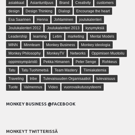
asiakkaat
Asiantuntijuus
Brand
Creativity
customers
design
Design Thinking
Dialogi
Encourage the heart
Esa Saarinen
Henna
Johtaminen
joulukalenteri
Joulukalenteri 2012
Joulukalenteri 2013
kysymyksiä
Leadership
learning
Letim
marketing
Mental Models
MINN
Minnteam
Monkey Business
Monkey ideologia
Monkey Philosophy
MonkeyTV
Networks
Oppimisen Muotoilu
oppimisympäristö
Pekka Himanen
Peter Senge
Rohkeus
Tatu
Tatu Tuohimetsä
Team Mastery
Tiimiakatemia
Traveling
tribe
Tulevaisuuden Organisaatiot
tulevaisuus
Tuote
Valmennus
Video
vuorovaikutussysteemi
MONKEY BUSINESS @FACEBOOK
MONKEYT TWITTERISSÄ