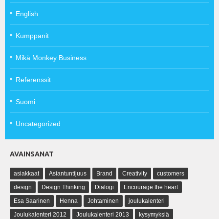
English
Kumppanit
Mikä Monkey Business
Referenssit
Suomi
Uncategorized
AVAINSANAT
asiakkaat
Asiantuntijuus
Brand
Creativity
customers
design
Design Thinking
Dialogi
Encourage the heart
Esa Saarinen
Henna
Johtaminen
joulukalenteri
Joulukalenteri 2012
Joulukalenteri 2013
kysymyksiä