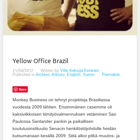
Yellow Office Brazil
21/04/2012
Written by
Ville Keksijä Keränen
Published in
Archive
,
Arkisto
,
English
,
Suomi
Permalink
Save
Monkey Business on tehnyt projekteja Brasiliassa
vuodesta 2009 lähtien. Ensimmäinen casemme oli
kaksiviikkoisen tiimityövalmennuksen vetäminen Sao
Paulossa Santander pankin ja paikallisen
koulutusinstituutio Senacin henkilöstöjohdolle heidän
kutsumanaan kesällä 2009. Siitä alkoi pitkä muutos- ja