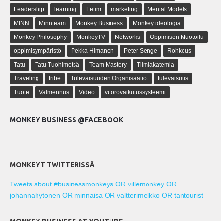
Leadership
learning
Letim
marketing
Mental Models
MINN
Minnteam
Monkey Business
Monkey ideologia
Monkey Philosophy
MonkeyTV
Networks
Oppimisen Muotoilu
oppimisympäristö
Pekka Himanen
Peter Senge
Rohkeus
Tatu
Tatu Tuohimetsä
Team Mastery
Tiimiakatemia
Traveling
tribe
Tulevaisuuden Organisaatiot
tulevaisuus
Tuote
Valmennus
Video
vuorovaikutussysteemi
MONKEY BUSINESS @FACEBOOK
MONKEYT TWITTERISSÄ
Tweets about #businessmonkeys OR villemonkey OR
johannahytonen OR minnaisa OR valtterimelkko OR tantourist