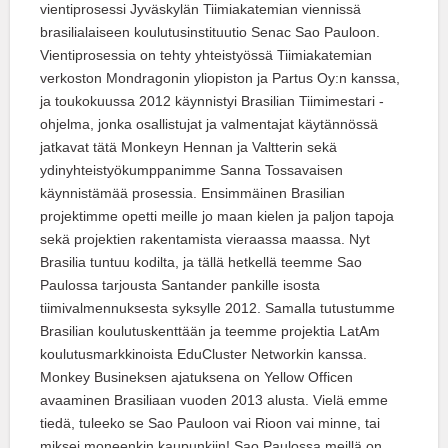
vientiprosessi Jyväskylän Tiimiakatemian viennissä
brasilialaiseen koulutusinstituutio Senac Sao Pauloon.
Vientiprosessia on tehty yhteistyössä Tiimiakatemian
verkoston Mondragonin yliopiston ja Partus Oy:n kanssa,
ja toukokuussa 2012 käynnistyi Brasilian Tiimimestari -
ohjelma, jonka osallistujat ja valmentajat käytännössä
jatkavat tätä Monkeyn Hennan ja Valtterin sekä
ydinyhteistyökumppanimme Sanna Tossavaisen
käynnistämää prosessia. Ensimmäinen Brasilian
projektimme opetti meille jo maan kielen ja paljon tapoja
sekä projektien rakentamista vieraassa maassa. Nyt
Brasilia tuntuu kodilta, ja tällä hetkellä teemme Sao
Paulossa tarjousta Santander pankille isosta
tiimivalmennuksesta syksylle 2012. Samalla tutustumme
Brasilian koulutuskenttään ja teemme projektia LatAm
koulutusmarkkinoista EduCluster Networkin kanssa.
Monkey Busineksen ajatuksena on Yellow Officen
avaaminen Brasiliaan vuoden 2013 alusta. Vielä emme
tiedä, tuleeko se Sao Pauloon vai Rioon vai minne, tai
miksei moneenkin kaupunkiin! Sao Paulossa meillä on