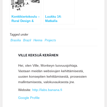
Konttikiertokoulu –
Luukku 14:
Rural Design &
Matkalla
Entrepreneurship
tulevaisuuden
School
organisaatioihin
Tagged under
Brasilia
Brazil
Henna
Projects
VILLE KEKSIJÄ KERÄNEN
Hei, olen Ville, Monkeyn luovuusjohtaja.
Vastaan meidän websivujen kehittämisestä,
uusien konseptien kehittämisestä, prosessien
mallintamisesta, valokuvauksesta jne.
Website:
http://labs.banana.fi
Google Profile