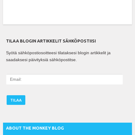
TILAA BLOGIN ARTIKKELIT SÄHKÖPOSTIISI
Syötä sähköpostiosoitteesi tilataksesi blogin artikkelit ja
saadaksesi päivityksiä sähköpostitse.
E
m
a
i
l
:
ABOUT THE MONKEY BLOG