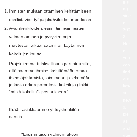
ggi
ng
Ihmisten mukaan ottaminen kehittämiseen
sinc
osallistavien työpajakahviloiden muodossa
e
Avainhenkilöiden, esim. tiimiesimiesten
200
valmentaminen ja pysyvien arjen
8.
Her
muutosten aikaansaaminen käytännön
e
kokeilujen kautta
you
Projektiemme tuloksellisuus perustuu sille,
can
että saamme ihmiset kehittämään omaa
find
itsensäjohtamista, toimimaan ja tekemään
our
jatkuvia arkea parantavia kokeiluja (linkki
late
“mitkä kokeilut”- postaukseen.)
st
new
s,
Erään asiakkaamme yhteyshenkilön
ide
sanoin:
as
and
“Ensimmäisen valmennuksen
que