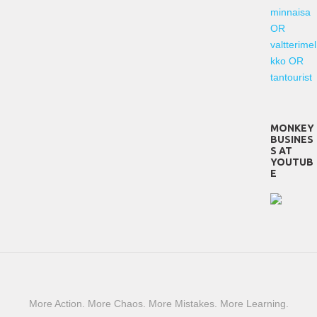
minnaisa
OR
valtterimel
kko OR
tantourist
MONKEY
BUSINES
S AT
YOUTUB
E
More Action. More Chaos. More Mistakes. More Learning.