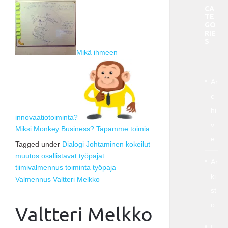
CA
TE
GO
RIE
S
Mikä ihmeen
Ar
c
hi
innovaatiotoiminta?
v
Miksi Monkey Business? Tapamme toimia.
e
Tagged under
Dialogi
Johtaminen
kokeilut
muutos
osallistavat työpajat
Ar
tiimivalmennus
toiminta
työpaja
ki
Valmennus
Valtteri Melkko
st
o
Valtteri Melkko
E