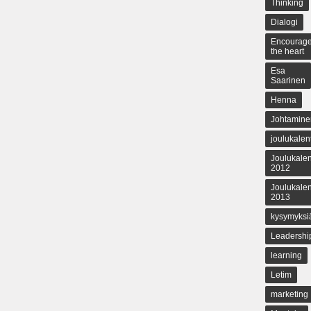
Thinking
Dialogi
Encourag
the heart
Esa
Saarinen
Henna
Johtamine
joulukalent
Joulukalen
2012
Joulukalen
2013
kysymyksi
Leadershi
learning
Letim
marketing