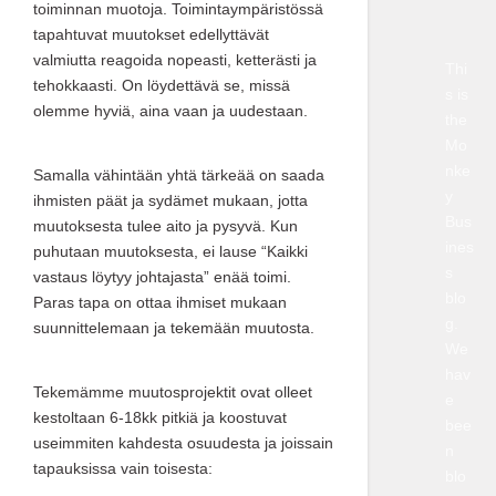
toiminnan muotoja. Toimintaympäristössä
tapahtuvat muutokset edellyttävät
valmiutta reagoida nopeasti, ketterästi ja
Thi
tehokkaasti. On löydettävä se, missä
s is
olemme hyviä, aina vaan ja uudestaan.
the
Mo
nke
Samalla vähintään yhtä tärkeää on saada
y
ihmisten päät ja sydämet mukaan, jotta
Bus
muutoksesta tulee aito ja pysyvä. Kun
ines
puhutaan muutoksesta, ei lause “Kaikki
s
vastaus löytyy johtajasta” enää toimi.
blo
Paras tapa on ottaa ihmiset mukaan
g.
suunnittelemaan ja tekemään muutosta.
We
hav
Tekemämme muutosprojektit ovat olleet
e
kestoltaan 6-18kk pitkiä ja koostuvat
bee
useimmiten kahdesta osuudesta ja joissain
n
tapauksissa vain toisesta:
blo