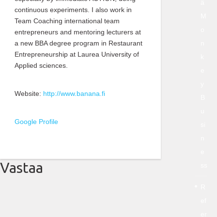
ä
continuous experiments. I also work in
M
Team Coaching international team
o
entrepreneurs and mentoring lecturers at
a new BBA degree program in Restaurant
n
Entrepreneurship at Laurea University of
k
Applied sciences.
e
y
Website:
http://www.banana.fi
B
u
Google Profile
si
n
e
Vastaa
ss
R
ef
er