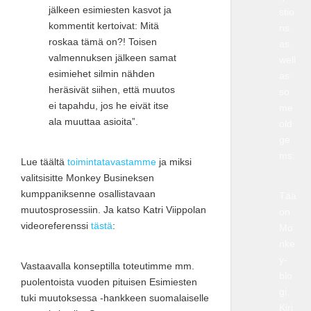
jälkeen esimiesten kasvot ja
stio
kommentit kertoivat: Mitä
ns
roskaa tämä on?! Toisen
as
valmennuksen jälkeen samat
well
esimiehet silmin nähden
as
heräsivät siihen, että muutos
so
ei tapahdu, jos he eivät itse
me
ala muuttaa asioita”.
old
ge
ms.
Lue täältä
toimintatavastamme
ja miksi
valitsisitte Monkey Busineksen
kumppaniksenne osallistavaan
Tää
muutosprosessiin. Ja katso Katri Viippolan
on
videoreferenssi
tästä
:
Mo
nke
y-
Vastaavalla konseptilla toteutimme mm.
blo
puolentoista vuoden pituisen Esimiesten
gi.
tuki muutoksessa -hankkeen suomalaiselle
Kirj