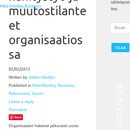
sähköpost
muutostilante
Mikä Monkey Business
itse.
et
E
m
organisaatios
a
i
sa
l
:
02/02/2015
Written by
Valtteri Melkko
Published in
Mikä Monkey Business
,
AB
OU
Referenssit
,
Suomi
T
TH
Leave a reply
E
MO
Permalink
NK
Save
EY
BL
Organisaatiot hakevat jatkuvasti uusia
OG