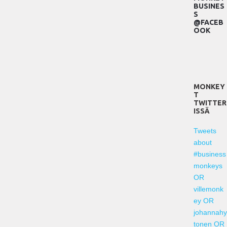
BUSINES
S
@FACEB
OOK
MONKEY
T
TWITTER
ISSÄ
Tweets
about
#business
monkeys
OR
villemonk
ey OR
johannahy
tonen OR