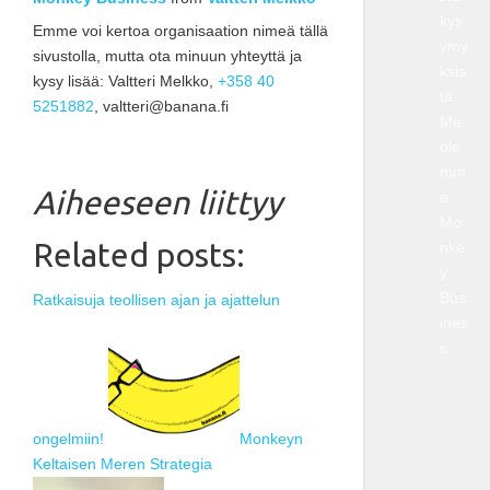
kys
Emme voi kertoa organisaation nimeä tällä
ymy
sivustolla, mutta ota minuun yhteyttä ja
ksis
kysy lisää: Valtteri Melkko,
+358 40
tä.
5251882
, valtteri@banana.fi
Me
ole
mm
Aiheeseen liittyy
e
Mo
Related posts:
nke
y
Bus
Ratkaisuja teollisen ajan ja ajattelun
ines
s.
ongelmiin!
Monkeyn
Keltaisen Meren Strategia