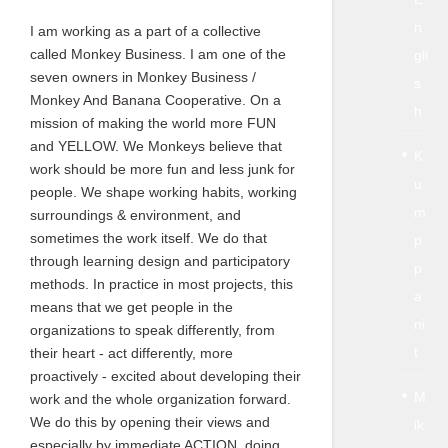
n
I am working as a part of a collective
called Monkey Business. I am one of the
gli
seven owners in Monkey Business /
s
Monkey And Banana Cooperative. On a
h
mission of making the world more FUN
and YELLOW. We Monkeys believe that
K
work should be more fun and less junk for
u
people. We shape working habits, working
m
surroundings & environment, and
sometimes the work itself. We do that
p
through learning design and participatory
p
methods. In practice in most projects, this
a
means that we get people in the
ni
organizations to speak differently, from
t
their heart - act differently, more
proactively - excited about developing their
M
work and the whole organization forward.
We do this by opening their views and
ik
especially by immediate ACTION, doing