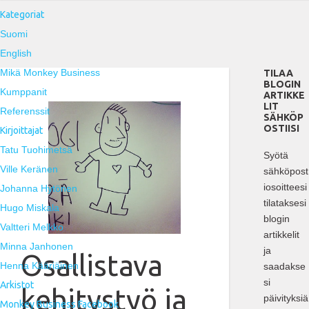
Kategoriat
Suomi
English
Mikä Monkey Business
TILAA
BLOGIN
Kumppanit
ARTIKKE
LIT
Referenssit
SÄHKÖP
OSTIISI
Kirjoittajat
Tatu Tuohimetsä
Syötä
Ville Keränen
sähköpost
iosoitteesi
Johanna Hytönen
tilataksesi
Hugo Miskala
blogin
Valtteri Melkko
artikkelit
Minna Janhonen
ja
Osallistava
Henna Kääriäinen
saadakse
si
Arkistot
kehitystyö ja
päivityksiä
Monkey Business Facebook