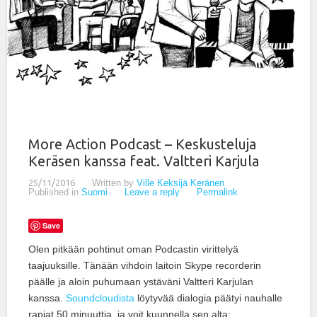
More Action Podcast – Keskusteluja
Keräsen kanssa feat. Valtteri Karjula
25/11/2016
Written by
Ville Keksijä Keränen
Published in
Suomi
Leave a reply
Permalink
Save
Olen pitkään pohtinut oman Podcastin virittelyä
taajuuksille. Tänään vihdoin laitoin Skype recorderin
päälle ja aloin puhumaan ystäväni Valtteri Karjulan
kanssa.
Soundcloudista
löytyvää dialogia päätyi nauhalle
rapiat 50 minuuttia, ja voit kuunnella sen alta: