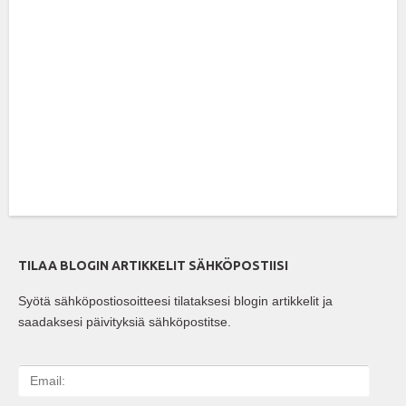
TILAA BLOGIN ARTIKKELIT SÄHKÖPOSTIISI
Syötä sähköpostiosoitteesi tilataksesi blogin artikkelit ja
saadaksesi päivityksiä sähköpostitse.
E
m