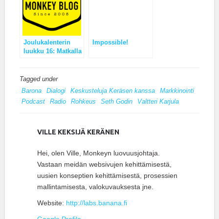
Joulukalenterin
Impossible!
luukku 16: Matkalla
kohti tuntematonta
Tagged under
Barona
Dialogi
Keskusteluja Keräsen kanssa
Markkinointi
Podcast
Radio
Rohkeus
Seth Godin
Valtteri Karjula
VILLE KEKSIJÄ KERÄNEN
Hei, olen Ville, Monkeyn luovuusjohtaja.
Vastaan meidän websivujen kehittämisestä,
uusien konseptien kehittämisestä, prosessien
mallintamisesta, valokuvauksesta jne.
Website:
http://labs.banana.fi