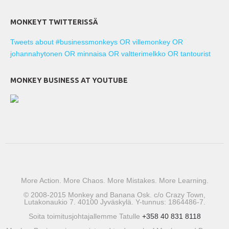
MONKEYT TWITTERISSÄ
Tweets about #businessmonkeys OR villemonkey OR
johannahytonen OR minnaisa OR valtterimelkko OR tantourist
MONKEY BUSINESS AT YOUTUBE
More Action. More Chaos. More Mistakes. More Learning.
© 2008-2015 Monkey and Banana Osk. c/o Crazy Town,
Lutakonaukio 7. 40100 Jyväskylä. Y-tunnus: 1864486-7.
Soita toimitusjohtajallemme Tatulle
+358 40 831 8118