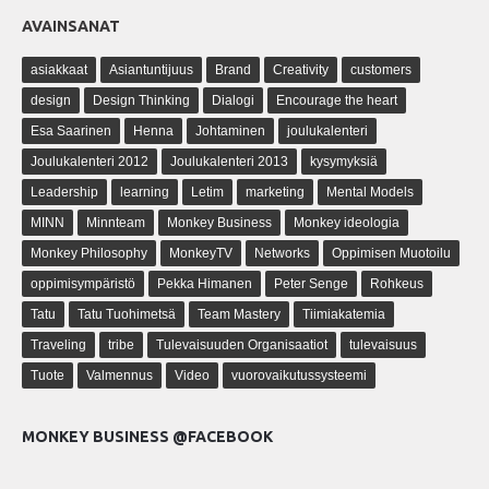
AVAINSANAT
asiakkaat
Asiantuntijuus
Brand
Creativity
customers
design
Design Thinking
Dialogi
Encourage the heart
Esa Saarinen
Henna
Johtaminen
joulukalenteri
Joulukalenteri 2012
Joulukalenteri 2013
kysymyksiä
Leadership
learning
Letim
marketing
Mental Models
MINN
Minnteam
Monkey Business
Monkey ideologia
Monkey Philosophy
MonkeyTV
Networks
Oppimisen Muotoilu
oppimisympäristö
Pekka Himanen
Peter Senge
Rohkeus
Tatu
Tatu Tuohimetsä
Team Mastery
Tiimiakatemia
Traveling
tribe
Tulevaisuuden Organisaatiot
tulevaisuus
Tuote
Valmennus
Video
vuorovaikutussysteemi
MONKEY BUSINESS @FACEBOOK